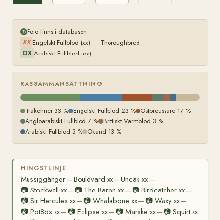
Foto finns i databasen
Engelskt Fullblod (xx) — Thoroughbred
XX
Arabiskt Fullblod (ox)
OX
RASSAMMANSÄTTNING
Trakehner 33 %
Engelskt Fullblod 23 %
Ostpreussare 17 %
Angloarabiskt Fullblod 7 %
Brittiskt Varmblod 3 %
Arabiskt Fullblod 3 %
Okänd 13 %
HINGSTLINJE
Müssiggänger
Boulevard xx
Uncas xx
—
—
—
📷
Stockwell xx
📷
The Baron xx
📷
Birdcatcher xx
—
—
—
📷
Sir Hercules xx
📷
Whalebone xx
📷
Waxy xx
—
—
—
📷
Pot8os xx
📷
Eclipse xx
📷
Marske xx
📷
Squirt xx
—
—
—