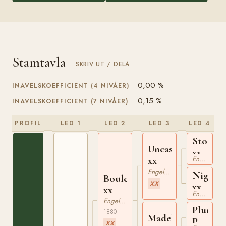
Stamtavla
SKRIV UT / DELA
0,00 %
INAVELSKOEFFICIENT (4 NIVÅER)
0,15 %
INAVELSKOEFFICIENT (7 NIVÅER)
PROFIL
LED 1
LED 2
LED 3
LED 4
Stockwe
Uncas
xx
xx
Engelskt Fullblod
Engelskt Fullblod
Nightin
Boulevard
XX
xx
xx
Engelskt Fullblod
Engelskt Fullblod
Plum
1880
Madeline
Puddin
XX