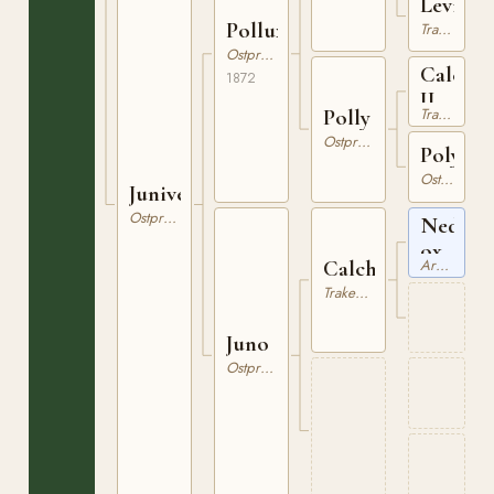
Levity
Pollux
Trakehner
Ostpreussare
Calchas
1872
II
Trakehner
Polly
Ostpreussare
Polyxen
Ostpreussare
Juniveilchen
Ostpreussare
Nedjed
ox
Arabiskt Fullblod
Calchas
Trakehner
Juno
Ostpreussare