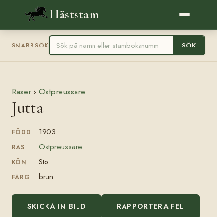
Häststam
SÖK
SNABBSÖK
Raser
›
Ostpreussare
Jutta
1903
FÖDD
Ostpreussare
RAS
Sto
KÖN
brun
FÄRG
SKICKA IN BILD
RAPPORTERA FEL