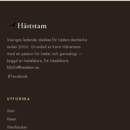
Häststam
Sveriges ledande databas för hästars stamtavlor
sedan 2006. Grundad av Karin Halvarsson
med en passion för hästar och genealogi —
byggd av hästälskare, för hästälskare.
info@haststam.se
Facebook
UTFORSKA
Start
Raser
Stamböcker