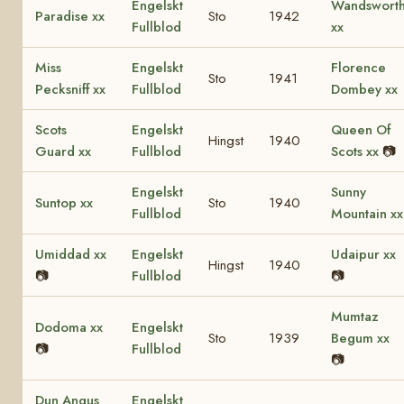
Engelskt
Wandswort
Paradise xx
Sto
1942
Fullblod
xx
Miss
Engelskt
Florence
Sto
1941
Pecksniff xx
Fullblod
Dombey xx
Scots
Engelskt
Queen Of
Hingst
1940
Guard xx
Fullblod
Scots xx
📷
Engelskt
Sunny
Suntop xx
Sto
1940
Fullblod
Mountain xx
Umiddad xx
Engelskt
Udaipur xx
Hingst
1940
📷
Fullblod
📷
Mumtaz
Dodoma xx
Engelskt
Sto
1939
Begum xx
📷
Fullblod
📷
Dun Angus
Engelskt