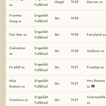
Hingst
1939
Denver xx
xx
Fullblod
Frontier
Engelskt
Sto
1939
Song xx
Fullblod
Engelskt
Fair Star xx
Sto
1938
Fairyland xx
Fullblod
Galveston
Engelskt
Sto
1938
Galleon xx
xx
Fullblod
Engelskt
Firefall xx
Sto
1937
Fireship xx
Fullblod
Miss
Engelskt
Mrs Rustom
Sto
1937
Rustom xx
Fullblod
xx
📷
Engelskt
Overmantle
Overture xx
Sto
1937
Fullblod
xx