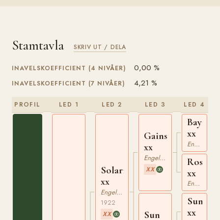
Stamtavla
SKRIV UT / DELA
0,00 %
INAVELSKOEFFICIENT (4 NIVÅER)
4,21 %
INAVELSKOEFFICIENT (7 NIVÅER)
PROFIL
LED 1
LED 2
LED 3
LED 4
Bayard
xx
Gainsborough
Engelskt Fullblod
xx
Engelskt Fullblod
Rosedr
Solario
XX
xx
xx
Engelskt Fullblod
Engelskt Fullblod
Sundri
1922
xx
Sun
XX