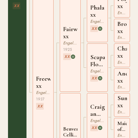
xx
XX
Phalaris
Engelskt Fullblod
xx
Engelskt Fullblod
Bromus
Fairway
XX
xx
xx
Engelskt Fullblod
Engelskt Fullblod
Chauce
1925
xx
Scapa
XX
Engelskt Fullblod
Flow
xx
Engelskt Fullblod
Anchor
Freeway
XX
xx
xx
Engelskt Fullblod
Engelskt Fullblod
Sunstar
1937
xx
Craig
XX
Engelskt Fullblod
an
Eran
Engelskt Fullblod
Maid
xx
XX
Benvenuta
of
Cellini
the
Engelskt Fullblod