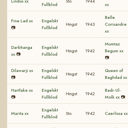
Lindus xx
Sto
1944
Fullblod
xx
Belle
Fine Lad xx
Engelskt
Hingst
1943
Corisandre
📷
Fullblod
xx
Mumtaz
Darbhanga
Engelskt
Hingst
1942
Begum xx
xx
📷
Fullblod
📷
Dilawarji xx
Engelskt
Queen of
Hingst
1942
📷
Fullblod
Baghdad xx
Hartlake xx
Engelskt
Badr-Ul-
Hingst
1942
📷
Fullblod
Molk xx
📷
Engelskt
Marita xx
Sto
1942
Caerlissa xx
Fullblod