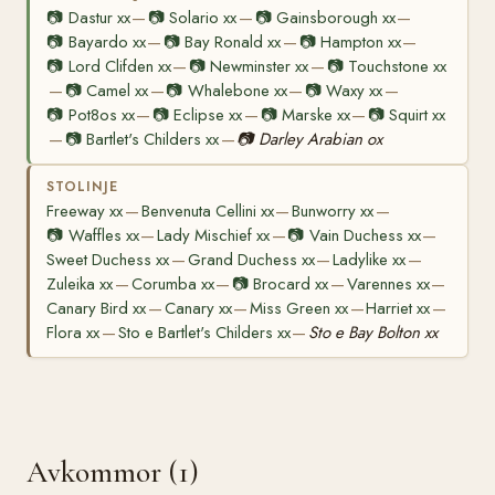
📷
Dastur xx
📷
Solario xx
📷
Gainsborough xx
—
—
—
📷
Bayardo xx
📷
Bay Ronald xx
📷
Hampton xx
—
—
—
📷
Lord Clifden xx
📷
Newminster xx
📷
Touchstone xx
—
—
📷
Camel xx
📷
Whalebone xx
📷
Waxy xx
—
—
—
—
📷
Pot8os xx
📷
Eclipse xx
📷
Marske xx
📷
Squirt xx
—
—
—
📷
Bartlet's Childers xx
📷
Darley Arabian ox
—
—
STOLINJE
Freeway xx
Benvenuta Cellini xx
Bunworry xx
—
—
—
📷
Waffles xx
Lady Mischief xx
📷
Vain Duchess xx
—
—
—
Sweet Duchess xx
Grand Duchess xx
Ladylike xx
—
—
—
Zuleika xx
Corumba xx
📷
Brocard xx
Varennes xx
—
—
—
—
Canary Bird xx
Canary xx
Miss Green xx
Harriet xx
—
—
—
—
Flora xx
Sto e Bartlet's Childers xx
Sto e Bay Bolton xx
—
—
Avkommor (1)