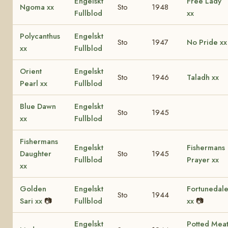
Engelskt
Free Lady
Ngoma xx
Sto
1948
Fullblod
xx
Polycanthus
Engelskt
Sto
1947
No Pride xx
xx
Fullblod
Orient
Engelskt
Sto
1946
Taladh xx
Pearl xx
Fullblod
Blue Dawn
Engelskt
Sto
1945
xx
Fullblod
Fishermans
Engelskt
Fishermans
Daughter
Sto
1945
Fullblod
Prayer xx
xx
Golden
Engelskt
Fortunedal
Sto
1944
Sari xx
📷
Fullblod
xx
📷
Engelskt
Potted Mea