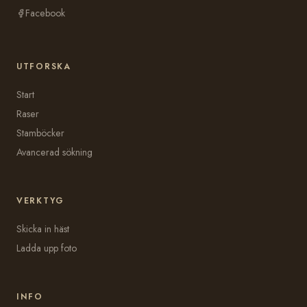
Facebook
UTFORSKA
Start
Raser
Stamböcker
Avancerad sökning
VERKTYG
Skicka in häst
Ladda upp foto
INFO