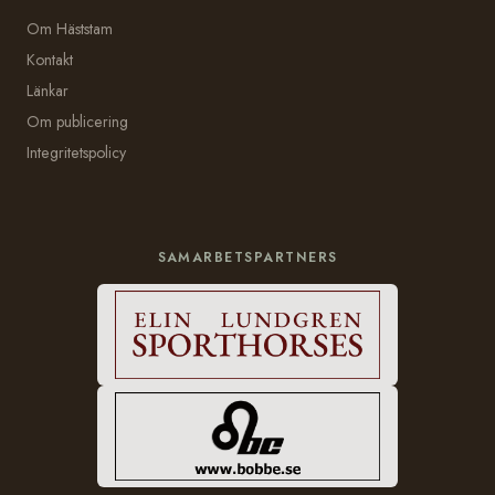
Om Häststam
Kontakt
Länkar
Om publicering
Integritetspolicy
SAMARBETSPARTNERS