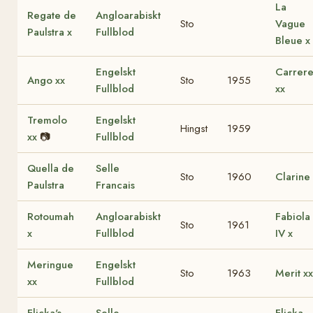
La
Regate de
Angloarabiskt
Sto
Vague
Paulstra x
Fullblod
Bleue x
Engelskt
Carrer
Ango xx
Sto
1955
Fullblod
xx
Tremolo
Engelskt
Hingst
1959
xx
📷
Fullblod
Quella de
Selle
Sto
1960
Clarine
Paulstra
Francais
Rotoumah
Angloarabiskt
Fabiola
Sto
1961
x
Fullblod
IV x
Meringue
Engelskt
Sto
1963
Merit xx
xx
Fullblod