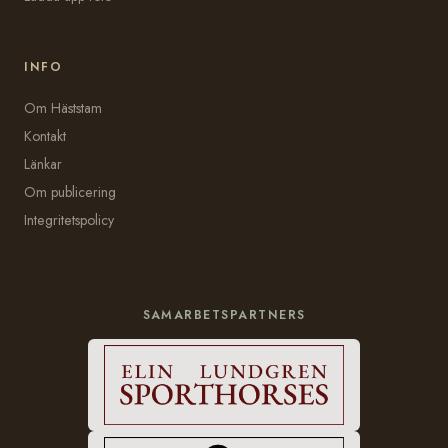
INFO
Om Häststam
Kontakt
Länkar
Om publicering
Integritetspolicy
SAMARBETSPARTNERS