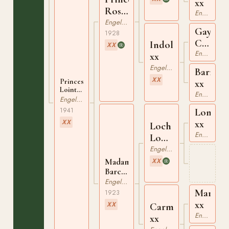
xx
Rose
Engelskt Fullblod
xx
Engelskt Fullblod
Gay
1928
Crusad
Indolence
XX
xx
Engelskt Fullblod
xx
Engelskt Fullblod
Barrier
XX
xx
Princesse
Lointaine
Engelskt Fullblod
II xx
Engelskt Fullblod
1941
Lomon
XX
xx
Loch
Engelskt Fullblod
Lomond
xx
Engelskt Fullblod
XX
Madam
Barcarolle
xx
Engelskt Fullblod
Marco
1923
xx
XX
Carmenmelis
Engelskt Fullblod
xx