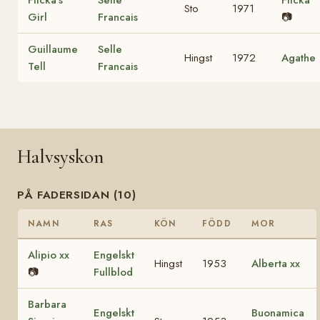
Flicka's
Selle
Flicka
Sto
1971
Girl
Francais
📷
Guillaume
Selle
Hingst
1972
Agathe
Tell
Francais
Halvsyskon
PÅ FADERSIDAN (10)
NAMN
RAS
KÖN
FÖDD
MOR
Alipio xx
Engelskt
Hingst
1953
Alberta xx
📷
Fullblod
Barbara
Engelskt
Buonamica