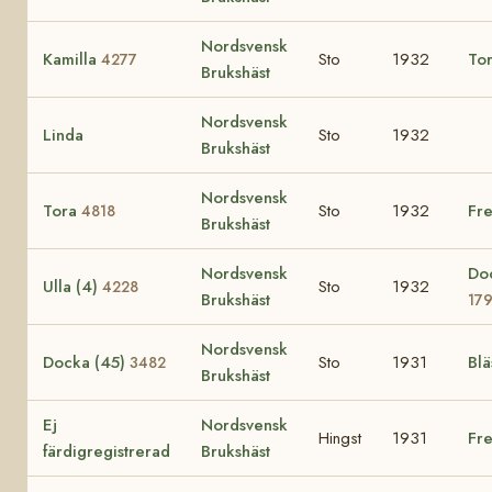
Nordsvensk
Kamilla
Sto
1932
To
4277
Brukshäst
Nordsvensk
Linda
Sto
1932
Brukshäst
Nordsvensk
Tora
Sto
1932
Fre
4818
Brukshäst
Nordsvensk
Do
Ulla (4)
Sto
1932
4228
Brukshäst
17
Nordsvensk
Docka (45)
Sto
1931
Blä
3482
Brukshäst
Ej
Nordsvensk
Hingst
1931
Fr
färdigregistrerad
Brukshäst