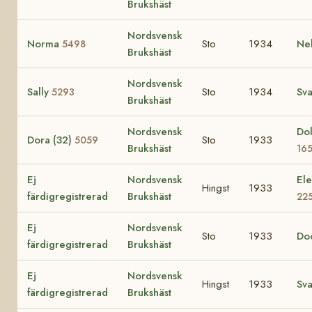
Brukshäst
Nordsvensk
Norma
Sto
1934
Ne
5498
Brukshäst
Nordsvensk
Sally
Sto
1934
Sva
5293
Brukshäst
Nordsvensk
Dol
Dora (32)
Sto
1933
5059
Brukshäst
16
Ej
Nordsvensk
Ele
Hingst
1933
färdigregistrerad
Brukshäst
22
Ej
Nordsvensk
Sto
1933
Do
färdigregistrerad
Brukshäst
Ej
Nordsvensk
Hingst
1933
Sv
färdigregistrerad
Brukshäst