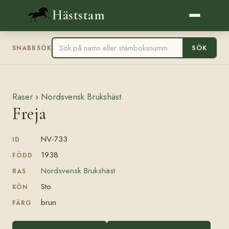
Häststam
SÖK
SNABBSÖK
Raser
›
Nordsvensk Brukshäst
Freja
NV-733
ID
1938
FÖDD
Nordsvensk Brukshäst
RAS
Sto
KÖN
brun
FÄRG