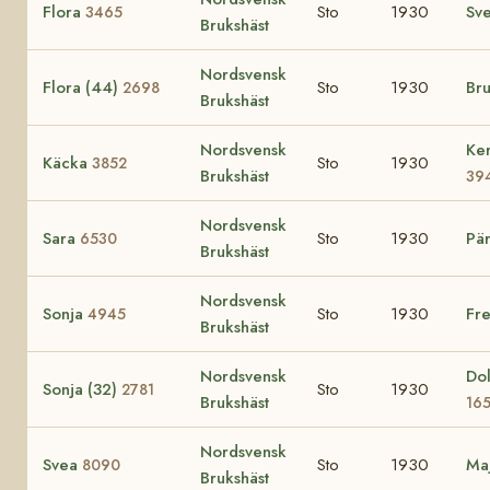
Flora
Sto
1930
Sv
3465
Brukshäst
Nordsvensk
Flora (44)
Sto
1930
Br
2698
Brukshäst
Nordsvensk
Ker
Käcka
Sto
1930
3852
Brukshäst
39
Nordsvensk
Sara
Sto
1930
Pä
6530
Brukshäst
Nordsvensk
Sonja
Sto
1930
Fr
4945
Brukshäst
Nordsvensk
Dol
Sonja (32)
Sto
1930
2781
Brukshäst
16
Nordsvensk
Svea
Sto
1930
Ma
8090
Brukshäst