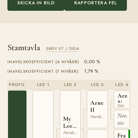
SKICKA IN BILD
RAPPORTERA FEL
Stamtavla
SKRIV UT / DELA
0,00 %
INAVELSKOEFFICIENT (4 NIVÅER)
1,79 %
INAVELSKOEFFICIENT (7 NIVÅER)
PROFIL
LED 1
LED 2
LED 3
LED 4
Arne
Arne
N
Dölehäst
II
442
Nordsven
Nordsvensk Brukshäst
My
sto
Lord
522
Nordsvensk Brukshäst
Fram