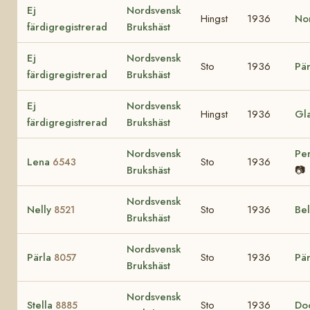
Ej
Nordsvensk
Hingst
1936
No
färdigregistrerad
Brukshäst
Ej
Nordsvensk
Sto
1936
Pä
färdigregistrerad
Brukshäst
Ej
Nordsvensk
Hingst
1936
Gl
färdigregistrerad
Brukshäst
Nordsvensk
Pe
Lena
Sto
1936
6543
Brukshäst
📷
Nordsvensk
Nelly
Sto
1936
Be
8521
Brukshäst
Nordsvensk
Pärla
Sto
1936
Pär
8057
Brukshäst
Nordsvensk
Stella
Sto
1936
Do
8885