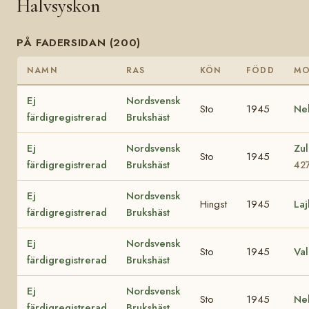
Halvsyskon
PÅ FADERSIDAN (200)
NAMN
RAS
KÖN
FÖDD
M
Ej
Nordsvensk
Sto
1945
Ne
färdigregistrerad
Brukshäst
Ej
Nordsvensk
Zul
Sto
1945
färdigregistrerad
Brukshäst
42
Ej
Nordsvensk
Hingst
1945
Laj
färdigregistrerad
Brukshäst
Ej
Nordsvensk
Sto
1945
Va
färdigregistrerad
Brukshäst
Ej
Nordsvensk
Sto
1945
Ne
färdigregistrerad
Brukshäst