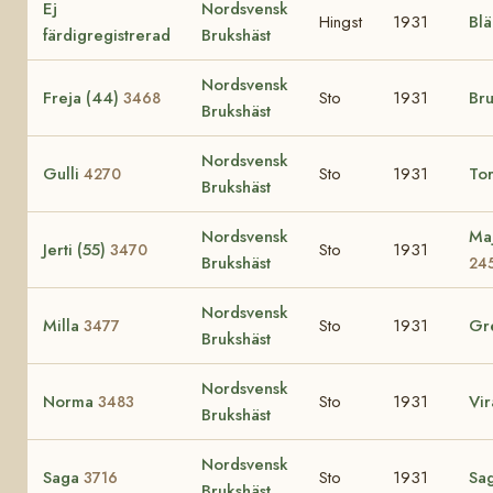
Ej
Nordsvensk
Hingst
1931
Bl
färdigregistrerad
Brukshäst
Nordsvensk
Freja (44)
Sto
1931
Br
3468
Brukshäst
Nordsvensk
Gulli
Sto
1931
To
4270
Brukshäst
Nordsvensk
Maj
Jerti (55)
Sto
1931
3470
Brukshäst
24
Nordsvensk
Milla
Sto
1931
Gr
3477
Brukshäst
Nordsvensk
Norma
Sto
1931
Vi
3483
Brukshäst
Nordsvensk
Saga
Sto
1931
Sa
3716
Brukshäst