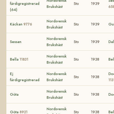
Nordsvensk
Ses
färdigregistrerad
Sto
1939
Brukshäst
65
(64)
Nordsvensk
Käckan
Sto
1939
Gu
9776
Brukshäst
Nordsvensk
Sessan
Sto
1939
Da
Brukshäst
Nordsvensk
Bella
Sto
1938
Be
11831
Brukshäst
Ej
Nordsvensk
Doc
Sto
1938
färdigregistrerad
Brukshäst
113
Nordsvensk
Göta
Sto
1938
Do
Brukshäst
Nordsvensk
Göta
Sto
1938
Be
8921