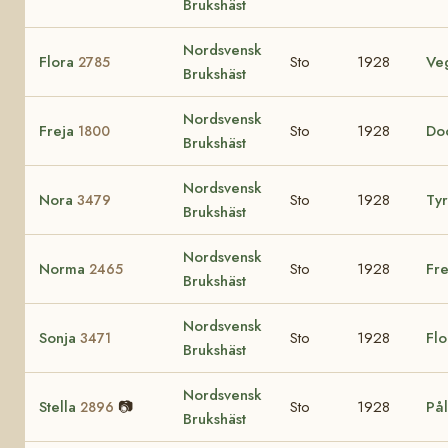
Brukshäst
Nordsvensk
Flora
Sto
1928
Ve
2785
Brukshäst
Nordsvensk
Freja
Sto
1928
Do
1800
Brukshäst
Nordsvensk
Nora
Sto
1928
Ty
3479
Brukshäst
Nordsvensk
Norma
Sto
1928
Fre
2465
Brukshäst
Nordsvensk
Sonja
Sto
1928
Fl
3471
Brukshäst
Nordsvensk
Stella
📷
Sto
1928
Pål
2896
Brukshäst