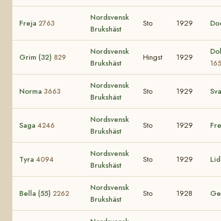
Nordsvensk
Freja
Sto
1929
Do
2763
Brukshäst
Nordsvensk
Dol
Grim (32)
Hingst
1929
829
Brukshäst
16
Nordsvensk
Norma
Sto
1929
Sva
3663
Brukshäst
Nordsvensk
Saga
Sto
1929
Fre
4246
Brukshäst
Nordsvensk
Tyra
Sto
1929
Li
4094
Brukshäst
Nordsvensk
Bella (55)
Sto
1928
Ger
2262
Brukshäst