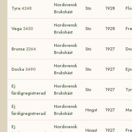
Nordsvensk
Tyra
Sto
1928
Flo
4248
Brukshäst
Nordsvensk
Vega
Sto
1928
Fre
2450
Brukshäst
Nordsvensk
Brunsa
Sto
1927
Do
2264
Brukshäst
Nordsvensk
Docka
Sto
1927
Ejn
3490
Brukshäst
Ej
Nordsvensk
Sto
1927
Ty
färdigregistrerad
Brukshäst
Ej
Nordsvensk
Hingst
1927
Ma
färdigregistrerad
Brukshäst
Ej
Nordsvensk
Hingst
1927
Fr