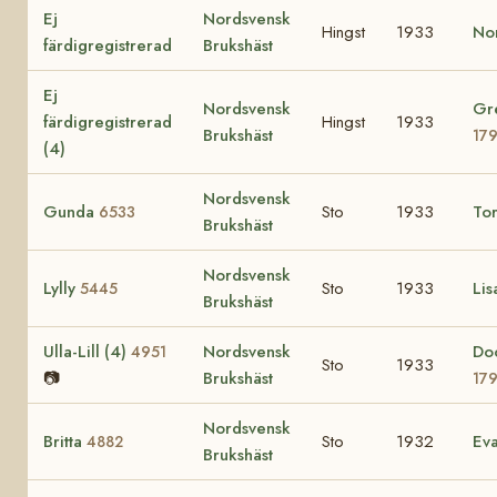
Ej
Nordsvensk
Hingst
1933
No
färdigregistrerad
Brukshäst
Ej
Nordsvensk
Gre
färdigregistrerad
Hingst
1933
Brukshäst
17
(4)
Nordsvensk
Gunda
Sto
1933
To
6533
Brukshäst
Nordsvensk
Lylly
Sto
1933
Lis
5445
Brukshäst
Ulla-Lill (4)
Nordsvensk
Do
4951
Sto
1933
📷
Brukshäst
17
Nordsvensk
Britta
Sto
1932
Ev
4882
Brukshäst