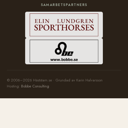
SAMARBETSPARTNERS
© 2006–2026 Häststam.se · Grundad av Karin Halvarsson
Hosting:
Bobbe Consulting