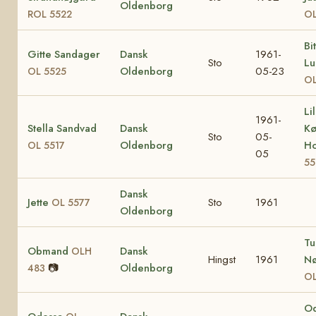
Oldenborg
ROL 5522
OL
Bi
Gitte Sandager
Dansk
1961-
Sto
Lu
Oldenborg
05-23
OL 5525
OL
Li
1961-
Stella Sandvad
Dansk
Kø
Sto
05-
Oldenborg
H
OL 5517
05
55
Dansk
Jette
Sto
1961
OL 5577
Oldenborg
Tu
Obmand
Dansk
OLH
Hingst
1961
Nø
📷
Oldenborg
483
OL
O