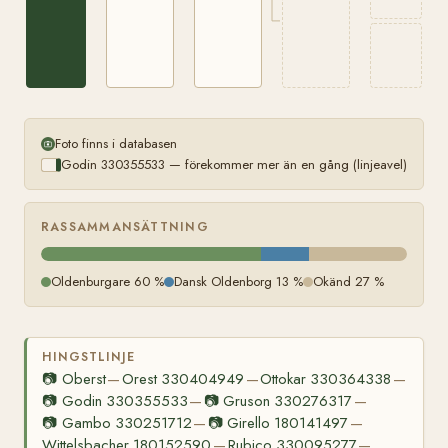
Foto finns i databasen
Godin 330355533 — förekommer mer än en gång (linjeavel)
RASSAMMANSÄTTNING
Oldenburgare 60 %
Dansk Oldenborg 13 %
Okänd 27 %
HINGSTLINJE
📷
Oberst
Orest 330404949
Ottokar 330364338
—
—
—
📷
Godin 330355533
📷
Gruson 330276317
—
—
📷
Gambo 330251712
📷
Girello 180141497
—
—
Wittelsbacher 180152590
Rubico 330095277
—
—