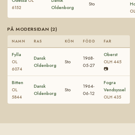
Odessa
Dansk
OL
Sto
Ho
Oldenborg
6152
OL
PÅ MODERSIDAN (2)
NAMN
RAS
KÖN
FÖDD
FAR
Fylla
Oberst
Dansk
1968-
Sto
OL
OLH 445
Oldenborg
05-27
📷
6074
Bitten
Fogra
Dansk
1964-
Sto
Vendsyssel
OL
Oldenborg
06-12
5844
OLH 435