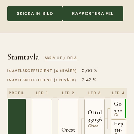
SKICKA IN BILD
RAPPORTERA FEL
Stamtavla
SKRIV UT / DELA
0,00 %
INAVELSKOEFFICIENT (4 NIVÅER)
2,42 %
INAVELSKOEFFICIENT (7 NIVÅER)
PROFIL
LED 1
LED 2
LED 3
LED 4
Godin
3303555
Ottokar
Oldenburgare
330364338
Hopfengi
Oldenburgare
Orest
334336531