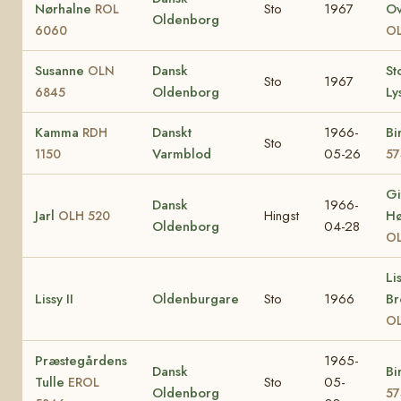
Nørhalne
Sto
1967
Ov
ROL
Oldenborg
6060
OL
Susanne
Dansk
St
OLN
Sto
1967
Oldenborg
Ly
6845
Kamma
Danskt
1966-
Bi
RDH
Sto
Varmblod
05-26
1150
57
Gi
Dansk
1966-
Jarl
Hingst
Hø
OLH 520
Oldenborg
04-28
OL
Li
Lissy II
Oldenburgare
Sto
1966
Br
OL
Præstegårdens
1965-
Dansk
Bi
Tulle
Sto
05-
EROL
Oldenborg
57