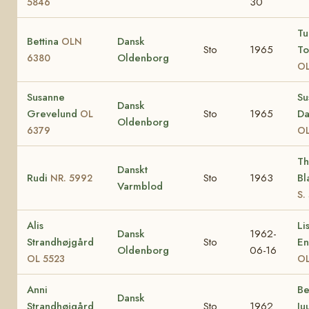
30
5846
Tu
Bettina
Dansk
OLN
Sto
1965
To
Oldenborg
6380
OL
Susanne
Su
Dansk
Grevelund
Sto
1965
Da
OL
Oldenborg
6379
OL
Th
Danskt
Rudi
Sto
1963
Bl
NR. 5992
Varmblod
S.
Alis
Li
Dansk
1962-
Strandhøjgård
Sto
En
Oldenborg
06-16
OL 5523
OL
Anni
Be
Dansk
Strandhøjgård
Sto
1962
Ju