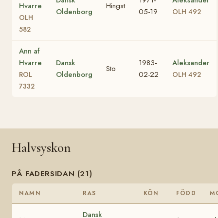
Hvarre
Hingst
Oldenborg
05-19
OLH 492
OLH
582
Ann af
Hvarre
Dansk
1983-
Aleksander
Sto
Oldenborg
02-22
ROL
OLH 492
7332
Halvsyskon
PÅ FADERSIDAN (21)
NAMN
RAS
KÖN
FÖDD
M
Dansk