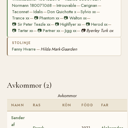
Normann 180071068
Introuvable
Carignan
—
—
—
Taconnet
Idalis
Don Quichotte x
Sylvio xx
—
—
—
—
Trance xx
📷
Phantom xx
📷
Walton xx
—
—
—
📷
Sir Peter Teazle xx
📷
Highflyer xx
📷
Herod xx
—
—
—
📷
Tartar xx
📷
Partner xx
Jigg xx
📷
Byerley Turk ox
—
—
—
STOLINJE
Fanny Hvarre
Hilda Mark-Gaarden
—
Avkommor (2)
Avkommor
NAMN
RAS
KÖN
FÖDD
FAR
Sander
af
Dansk
1971-
Aleksander