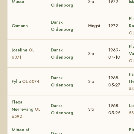
Musse
Sto
1972
Is
Oldenborg
Fl
Dansk
Osmann
Hingst
1972
Ra
Oldenborg
OL
Fl
Josefine
Dansk
1969-
OL
Sto
Va
Oldenborg
04-10
6071
OL
Fa
Dansk
1968-
Fylla
Sto
Hv
OL 6074
Oldenborg
05-27
54
Flexa
Dansk
1968-
Li
Nørrevang
Sto
OL
Oldenborg
05-25
58
6592
Mitten af
Bi
Dansk