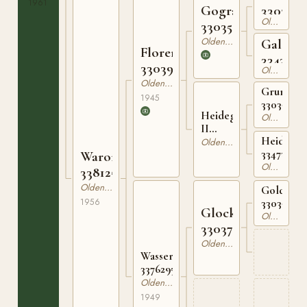
1961
3303458
Gograf
Oldenburgare
330359035
Oldenburgare
Galerie
Florenz
3343195
330397545
Oldenburgare
Oldenburgare
Grunder
1945
330350431
Heideglut
Oldenburgare
II
Heideglu
335413238
Oldenburgare
334731834
Warone
Oldenburgare
338125556
Oldenburgare
Goldenge
1956
330356134
Glockner
Oldenburgare
330378242
Oldenburgare
Wasserblume
337629549
Oldenburgare
1949