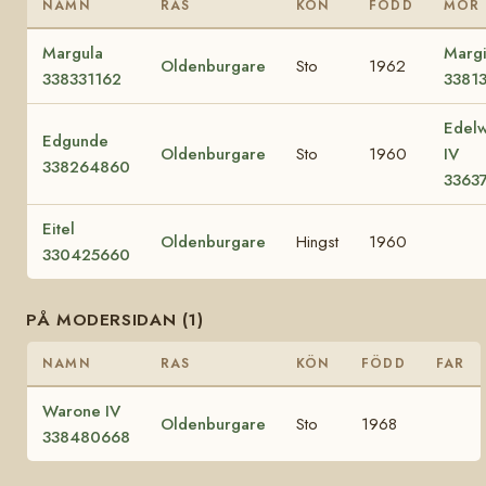
NAMN
RAS
KÖN
FÖDD
MOR
Margula
Margi
Oldenburgare
Sto
1962
338331162
3381
Edelw
Edgunde
Oldenburgare
Sto
1960
IV
338264860
3363
Eitel
Oldenburgare
Hingst
1960
330425660
PÅ MODERSIDAN (1)
NAMN
RAS
KÖN
FÖDD
FAR
Warone IV
Oldenburgare
Sto
1968
338480668