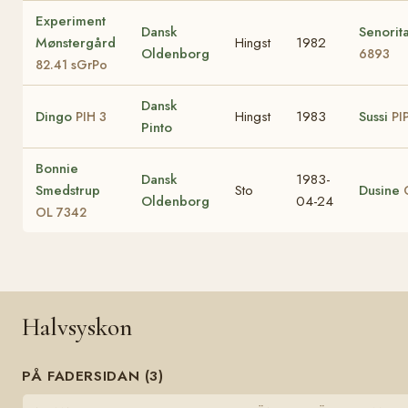
Experiment
Dansk
Senorit
Mønstergård
Hingst
1982
Oldenborg
6893
82.41 sGrPo
Dansk
Dingo
Hingst
1983
Sussi
PIH 3
PI
Pinto
Bonnie
Dansk
1983-
Smedstrup
Sto
Dusine
Oldenborg
04-24
OL 7342
Halvsyskon
PÅ FADERSIDAN (3)