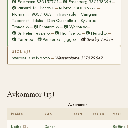
📷
Edelmann 330152701
📷
Ehrenberg 330138396
—
—
📷
Ruthard 180125590
Rubico 330095277
—
—
Normann 180071068
Introuvable
Carignan
—
—
—
Taconnet
Idalis
Don Quichotte x
Sylvio xx
—
—
—
—
Trance xx
📷
Phantom xx
📷
Walton xx
—
—
—
📷
Sir Peter Teazle xx
📷
Highflyer xx
📷
Herod xx
—
—
—
📷
Tartar xx
📷
Partner xx
Jigg xx
📷
Byerley Turk ox
—
—
—
STOLINJE
Warone 338125556
Wasserblume 337629549
—
Avkommor (15)
Avkommor
NAMN
RAS
KÖN
FÖDD
MOR
Leika
Dansk
Bettina
OL