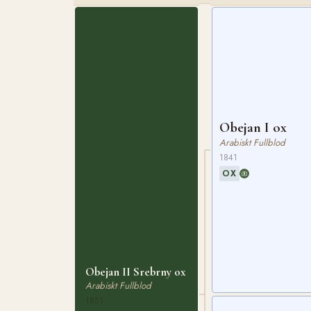
Obejan I ox
Arabiskt Fullblod
1841
OX
Obejan II Srebrny ox
Arabiskt Fullblod
1851