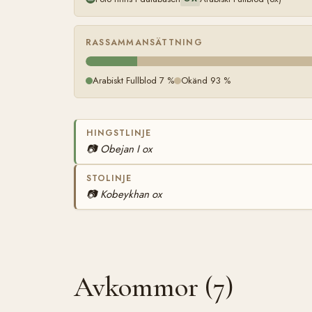
RASSAMMANSÄTTNING
Arabiskt Fullblod 7 %
Okänd 93 %
HINGSTLINJE
📷
Obejan I ox
STOLINJE
📷
Kobeykhan ox
Avkommor (7)