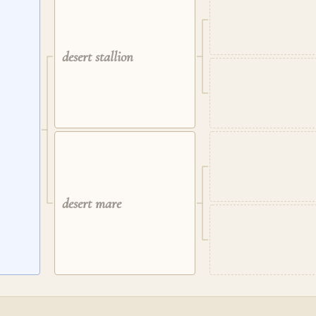
desert stallion
desert mare