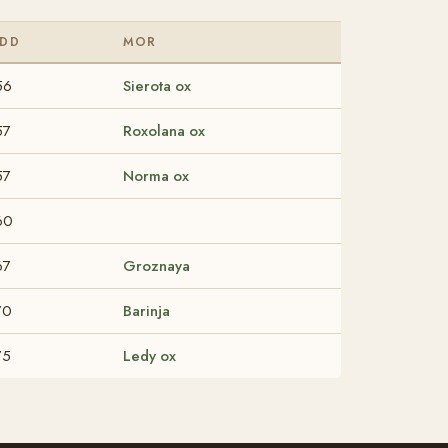
DD
MOR
56
Sierota ox
57
Roxolana ox
57
Norma ox
60
67
Groznaya
70
Barinja
75
Ledy ox