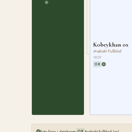
OX
Kobeykhan ox
Arabiskt Fullblod
1839
OX
Foto finns i databasen
Arabiskt Fullblod (ox)
OX