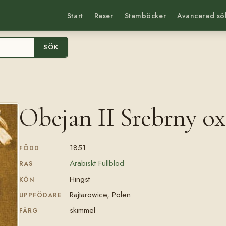
Start
Raser
Stamböcker
Avancerad sö
SÖK
Obejan II Srebrny ox
1851
FÖDD
Arabiskt Fullblod
RAS
Hingst
KÖN
Rajtarowice, Polen
UPPFÖDARE
skimmel
FÄRG