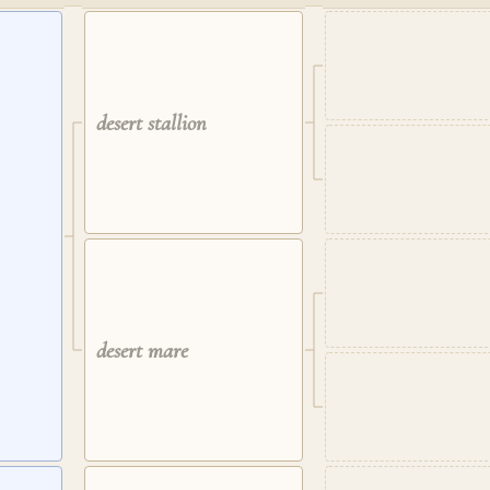
desert stallion
desert mare