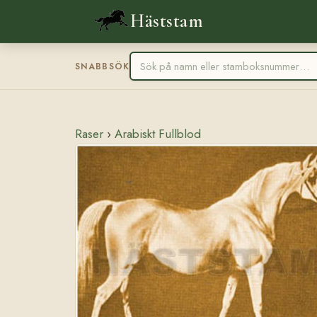
Häststam
SNABBSÖK
Raser
›
Arabiskt Fullblod