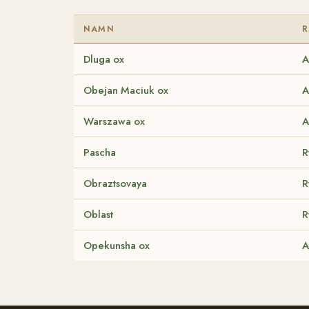
NAMN
R
Dluga ox
A
Obejan Maciuk ox
A
Warszawa ox
A
Pascha
R
Obraztsovaya
R
Oblast
R
Opekunsha ox
A