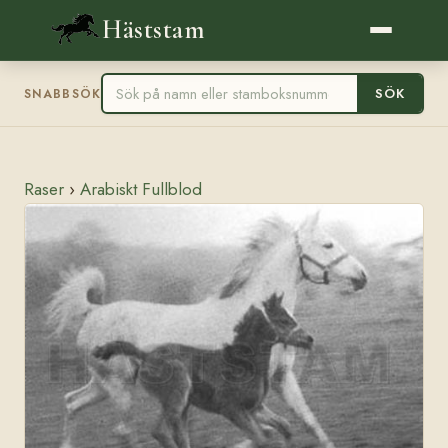
Häststam
SÖK
SNABBSÖK
Raser
›
Arabiskt Fullblod