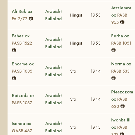
Atszlemra
Ali Bek ox
Arabiskt
Hingst
1953
ox
PASB
📷
Fullblod
FA 2/77
📷
955
Faher ox
Ferha ox
Arabiskt
Hingst
1953
PASB 1522
PASB 1051
Fullblod
📷
📷
Enorme ox
Norma ox
Arabiskt
Sto
1944
PASB 1035
PASB 533
Fullblod
📷
📷
Pieszczota
Epizoda ox
Arabiskt
Sto
1944
ox
PASB
Fullblod
PASB 1037
📷
620
Iwonka III
Isonda ox
Arabiskt
Sto
1943
ox
PASB
Fullblod
GASB 467
📷
723