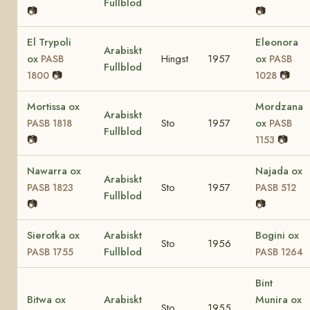
Fullblod
📷
📷
El Trypoli
Eleonora
Arabiskt
ox
Hingst
1957
ox
PASB
PASB
Fullblod
📷
📷
1800
1028
Mortissa ox
Mordzana
Arabiskt
Sto
1957
ox
PASB 1818
PASB
Fullblod
📷
📷
1153
Nawarra ox
Najada ox
Arabiskt
Sto
1957
PASB 1823
PASB 512
Fullblod
📷
📷
Sierotka ox
Arabiskt
Bogini ox
Sto
1956
Fullblod
PASB 1755
PASB 1264
Bint
Bitwa ox
Arabiskt
Munira ox
Sto
1955