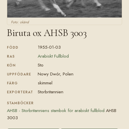
Foto: okänd
Biruta ox AHSB 3003
1955-01-03
FÖDD
Arabiskt Fullblod
RAS
Sto
KÖN
Nowy Dwór, Polen
UPPFÖDARE
skimmel
FÄRG
Storbritannien
EXPORTERAT
STAMBÖCKER
AHSB - Storbritanniens stambok för arabiskt fullblod
AHSB
3003