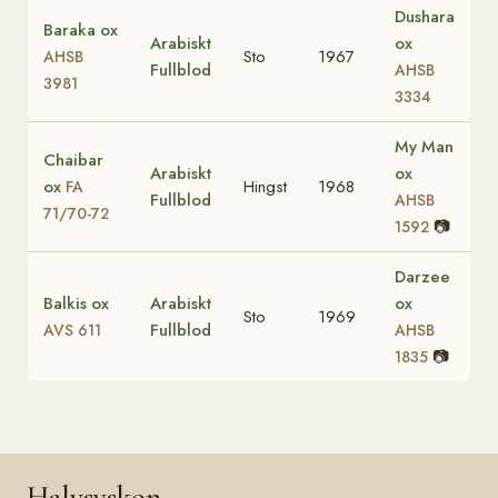
Dushara
Baraka ox
Arabiskt
ox
Sto
1967
AHSB
Fullblod
AHSB
3981
3334
My Man
Chaibar
Arabiskt
ox
ox
Hingst
1968
FA
Fullblod
AHSB
71/70-72
📷
1592
Darzee
Balkis ox
Arabiskt
ox
Sto
1969
Fullblod
AVS 611
AHSB
📷
1835
Halvsyskon