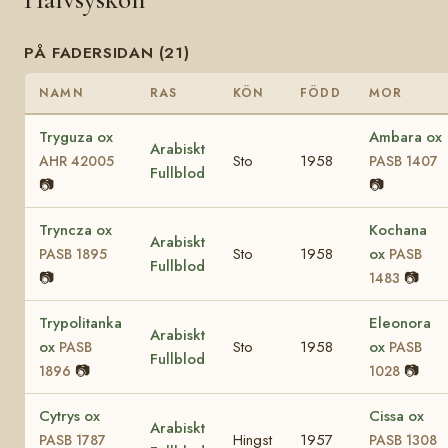
PÅ FADERSIDAN (21)
NAMN
RAS
KÖN
FÖDD
MOR
Tryguza ox
Ambara ox
Arabiskt
Sto
1958
AHR 42005
PASB 1407
Fullblod
📷
📷
Tryncza ox
Kochana
Arabiskt
Sto
1958
ox
PASB 1895
PASB
Fullblod
📷
📷
1483
Trypolitanka
Eleonora
Arabiskt
ox
Sto
1958
ox
PASB
PASB
Fullblod
📷
📷
1896
1028
Cytrys ox
Cissa ox
Arabiskt
Hingst
1957
PASB 1787
PASB 1308