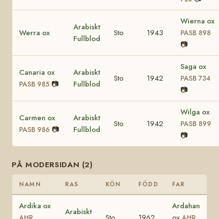
Wierna ox
Arabiskt
Werra ox
Sto
1943
PASB 898
Fullblod
📷
Saga ox
Canaria ox
Arabiskt
Sto
1942
PASB 734
📷
Fullblod
PASB 985
📷
Wilga ox
Carmen ox
Arabiskt
Sto
1942
PASB 899
📷
Fullblod
PASB 986
📷
PÅ MODERSIDAN (2)
NAMN
RAS
KÖN
FÖDD
FAR
Ardika ox
Ardahan
Arabiskt
Sto
1962
ox
AHR
AHR