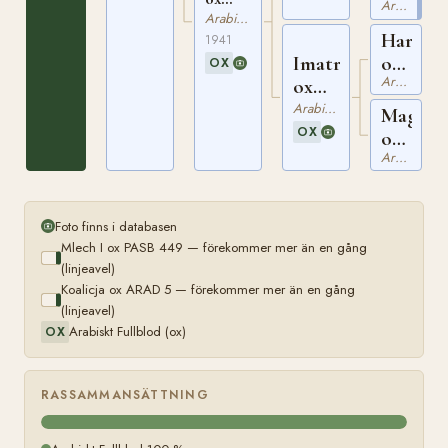
Arabiskt Fullblod
ARAD
PASB
Arabiskt Fullblod
5
1193
Hardy
1941
ox
Imatra
OX
Arabiskt Fullblod
PASB
ox
130
PASB
Arabiskt Fullblod
Magja
719
OX
ox
Arabiskt Fullblod
PASB
246
Foto finns i databasen
Mlech I ox PASB 449 — förekommer mer än en gång
(linjeavel)
Koalicja ox ARAD 5 — förekommer mer än en gång
(linjeavel)
Arabiskt Fullblod (ox)
OX
RASSAMMANSÄTTNING