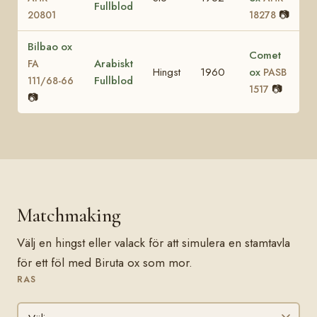
Fullblod
📷
20801
18278
Bilbao ox
Comet
Arabiskt
FA
Hingst
1960
ox
PASB
Fullblod
111/68-66
📷
1517
📷
Matchmaking
Välj en hingst eller valack för att simulera en stamtavla
för ett föl med Biruta ox som mor.
RAS