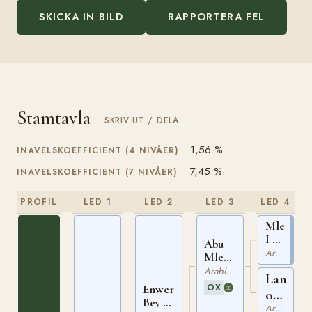
SKICKA IN BILD
RAPPORTERA FEL
Stamtavla
SKRIV UT / DELA
1,56 %
INAVELSKOEFFICIENT (4 NIVÅER)
7,45 %
INAVELSKOEFFICIENT (7 NIVÅER)
PROFIL
LED 1
LED 2
LED 3
LED 4
Mlech
I ox
Abu
PASB
Arabiskt Fullblod
Mlech
449
ox
Arabiskt Fullblod
Lania
PASB
OX
Enwer
ox
2
Bey ox
Arabiskt Fullblod
PASB