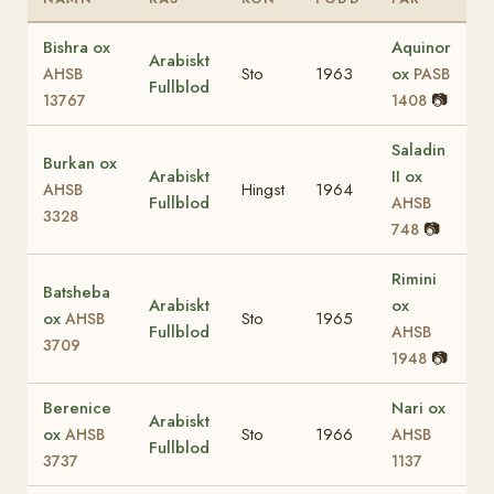
Bishra ox
Aquinor
Arabiskt
Sto
1963
ox
AHSB
PASB
Fullblod
📷
13767
1408
Saladin
Burkan ox
Arabiskt
II ox
Hingst
1964
AHSB
Fullblod
AHSB
3328
📷
748
Rimini
Batsheba
Arabiskt
ox
ox
Sto
1965
AHSB
Fullblod
AHSB
3709
📷
1948
Berenice
Nari ox
Arabiskt
ox
Sto
1966
AHSB
AHSB
Fullblod
3737
1137