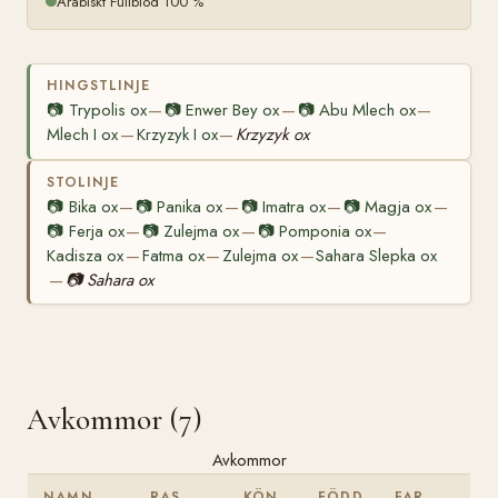
Arabiskt Fullblod 100 %
HINGSTLINJE
📷
Trypolis ox
📷
Enwer Bey ox
📷
Abu Mlech ox
—
—
—
Mlech I ox
Krzyzyk I ox
Krzyzyk ox
—
—
STOLINJE
📷
Bika ox
📷
Panika ox
📷
Imatra ox
📷
Magja ox
—
—
—
—
📷
Ferja ox
📷
Zulejma ox
📷
Pomponia ox
—
—
—
Kadisza ox
Fatma ox
Zulejma ox
Sahara Slepka ox
—
—
—
📷
Sahara ox
—
Avkommor (7)
Avkommor
NAMN
RAS
KÖN
FÖDD
FAR