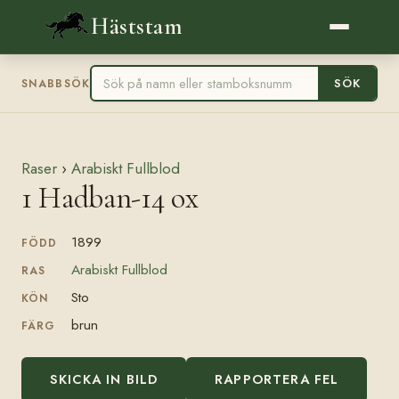
Häststam
SÖK
SNABBSÖK
Raser
›
Arabiskt Fullblod
1 Hadban-14 ox
1899
FÖDD
Arabiskt Fullblod
RAS
Sto
KÖN
brun
FÄRG
SKICKA IN BILD
RAPPORTERA FEL