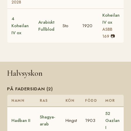
2028
Koheilan
4
Arabiskt
IV ox
Koheilan
Sto
1920
Fullblod
ASBB
IV ox
📷
169
Halvsyskon
PÅ FADERSIDAN (2)
NAMN
RAS
KÖN
FÖDD
MOR
52
Shagya-
Hadban II
Hingst
1903
Gazlan
arab
I