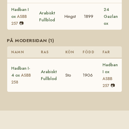
Hadban I
24
Arabiskt
ox
Hingst
1899
Gazlan
ASBB
Fullblod
📷
ox
257
PÅ MODERSIDAN (1)
NAMN
RAS
KÖN
FÖDD
FAR
Hadban
Hadban I-
Arabiskt
I ox
4 ox
Sto
1906
ASBB
Fullblod
ASBB
258
📷
257