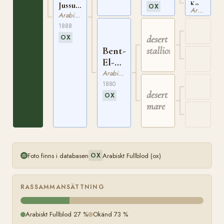
Jussuf
Koreischa
ox
OX
Arabiskt Fullblod
ox
ox
Arabiskt Fullblod
ASBB
ASBB
1888
432
20
desert
OX
Bent-
stallion
El-
Arab
Arabiskt Fullblod
ox
1880
desert
OX
mare
Foto finns i databasen
Arabiskt Fullblod (ox)
OX
RASSAMMANSÄTTNING
Arabiskt Fullblod 27 %
Okänd 73 %