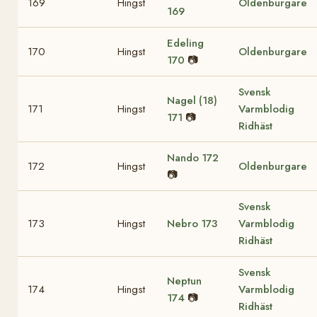
169
Hingst
Oldenburgare
169
Edeling
170
Hingst
Oldenburgare
170
📷
Svensk
Nagel (18)
171
Hingst
Varmblodig
171
📷
Ridhäst
Nando
172
172
Hingst
Oldenburgare
📷
Svensk
173
Hingst
Nebro
173
Varmblodig
Ridhäst
Svensk
Neptun
174
Hingst
Varmblodig
174
📷
Ridhäst