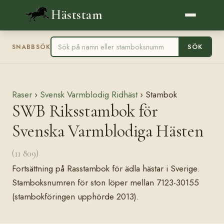
Häststam
SÖK
SNABBSÖK
Raser
›
Svensk Varmblodig Ridhäst
› Stambok
SWB Riksstambok för
Svenska Varmblodiga Hästen
(11 809)
Fortsättning på Rasstambok för ädla hästar i Sverige.
Stamboksnumren för ston löper mellan 7123-30155
(stambokföringen upphörde 2013).