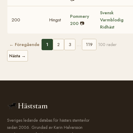
Svensk
Pommery
200
Hingst
Varmblodig
200
📷
Ridhäst
← Föregående
1
2
3
…
119
100 rader
Nästa →
Häststam
Sveriges ledande databas för hästars stamtavlor
sedan 2006. Grundad av Karin Halvarsson