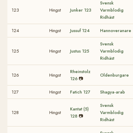
Svensk
123
Hingst
Junker
123
Varmblodig
Ridhäst
124
Hingst
Jussuf
124
Hannoveranare
Svensk
125
Hingst
Justus
125
Varmblodig
Ridhäst
Rheinstolz
126
Hingst
Oldenburgare
126
📷
127
Hingst
Fatich
127
Shagya-arab
Svensk
Kantat (5)
128
Hingst
Varmblodig
128
📷
Ridhäst