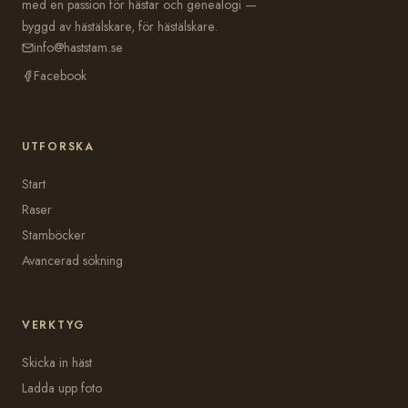
med en passion för hästar och genealogi —
byggd av hästälskare, för hästälskare.
info@haststam.se
Facebook
UTFORSKA
Start
Raser
Stamböcker
Avancerad sökning
VERKTYG
Skicka in häst
Ladda upp foto