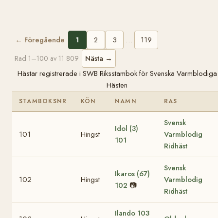
← Föregående
1
2
3
…
119
Nästa →
Rad 1–100 av 11 809
Hästar registrerade i SWB Riksstambok för Svenska Varmblodiga
Hästen
STAMBOKSNR
KÖN
NAMN
RAS
Svensk
Idol (3)
101
Hingst
Varmblodig
101
Ridhäst
Svensk
Ikaros (67)
102
Hingst
Varmblodig
102
📷
Ridhäst
Ilando
103