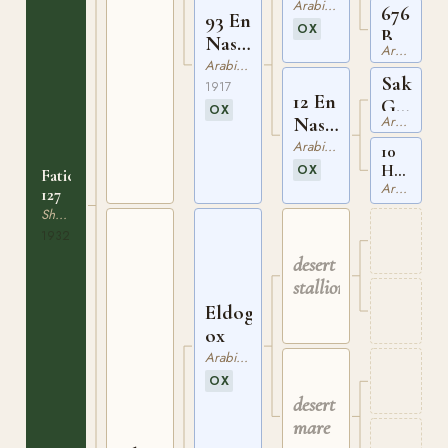
ox
Arabiskt Fullblod
676
93 En
OX
Banane
Nasira
Arabiskt Fullblod
ox
II ox
Arabiskt Fullblod
Saklavy
1917
12 En
Gidran
OX
Arabiskt Fullblod
Nasira
ox
ox
Arabiskt Fullblod
10
Hadbe
OX
Fatich
Ez
Arabiskt Fullblod
127
Zeebie
Shagya-arab
ox
1932
desert
stallion
Eldogan
ox
Arabiskt Fullblod
OX
desert
mare