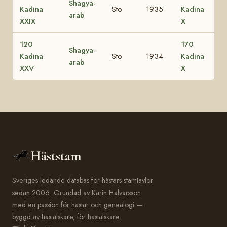
Shagya-
Kadina
Sto
1935
Kadina
arab
XXIX
X
120
170
Shagya-
Kadina
Sto
1934
Kadina
arab
XXV
X
Häststam
Sveriges ledande databas för hästars stamtavlor
sedan 2006. Grundad av Karin Halvarsson
med en passion för hästar och genealogi —
byggd av hästälskare, för hästälskare.