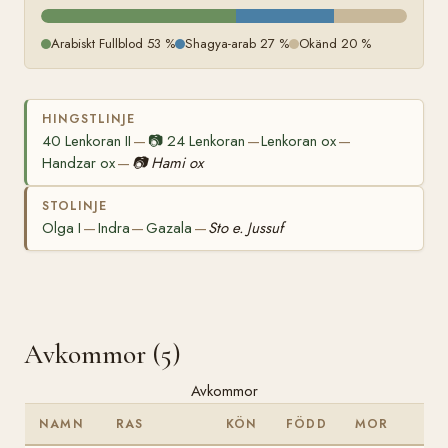
Arabiskt Fullblod 53 %
Shagya-arab 27 %
Okänd 20 %
HINGSTLINJE
40 Lenkoran II
📷
24 Lenkoran
Lenkoran ox
—
—
—
Handzar ox
📷
Hami ox
—
STOLINJE
Olga I
Indra
Gazala
Sto e. Jussuf
—
—
—
Avkommor (5)
Avkommor
NAMN
RAS
KÖN
FÖDD
MOR