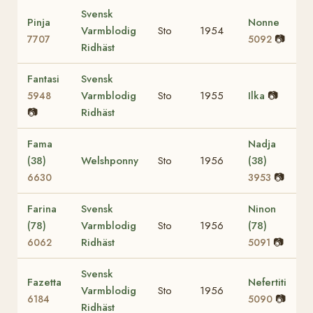
Svensk
Pinja
Nonne
Varmblodig
Sto
1954
📷
7707
5092
Ridhäst
Fantasi
Svensk
Varmblodig
Sto
1955
Ilka
📷
5948
📷
Ridhäst
Fama
Nadja
(38)
Welshponny
Sto
1956
(38)
📷
6630
3953
Farina
Svensk
Ninon
(78)
Varmblodig
Sto
1956
(78)
Ridhäst
📷
6062
5091
Svensk
Fazetta
Nefertiti
Varmblodig
Sto
1956
📷
6184
5090
Ridhäst