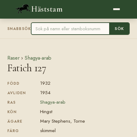
Häststam
SÖK
SNABBSÖK
Raser
›
Shagya-arab
Fatich 127
1932
FÖDD
1954
AVLIDEN
Shagya-arab
RAS
Hingst
KÖN
Mary Stephens, Torne
ÄGARE
skimmel
FÄRG