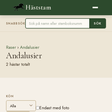
Häststam
SÖK
SNABBSÖK
Raser
›
Andalusier
Andalusier
2 hästar totalt
KÖN
FILTRERA
Endast med foto