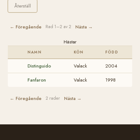
Återställ
← Föregående
Nästa →
Rad 1–2 av 2
Hästar
NAMN
KÖN
FÖDD
Distinguido
Valack
2004
Fanfaron
Valack
1998
← Föregående
Nästa →
2 rader