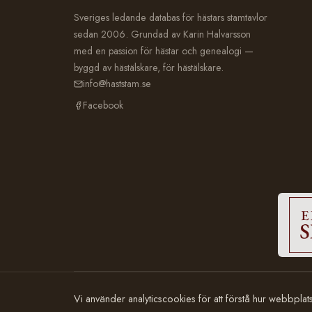
Sveriges ledande databas för hästars stamtavlor
sedan 2006. Grundad av Karin Halvarsson
med en passion för hästar och genealogi —
byggd av hästälskare, för hästälskare.
info@haststam.se
Facebook
© 2006–2026 Häststam.se · Grundad av Karin Halvarsson
Vi använder analyticscookies för att förstå hur webbpla