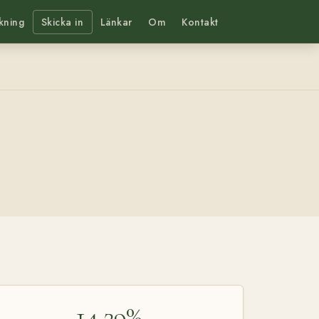
kning
Skicka in
Länkar
Om
Kontakt
14,29%