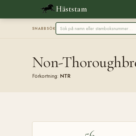
Häststam
SNABBSÖK
Non-Thoroughbr
Förkortning:
NTR
56