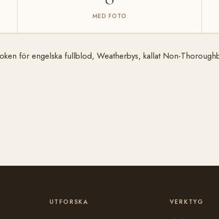
MED FOTO
boken för engelska fullblod, Weatherbys, kallat Non-Thoroughb
UTFORSKA
VERKTYG