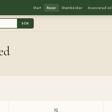
Start
Raser
Stamböcker
Avancerad sö
SÖK
ed
8