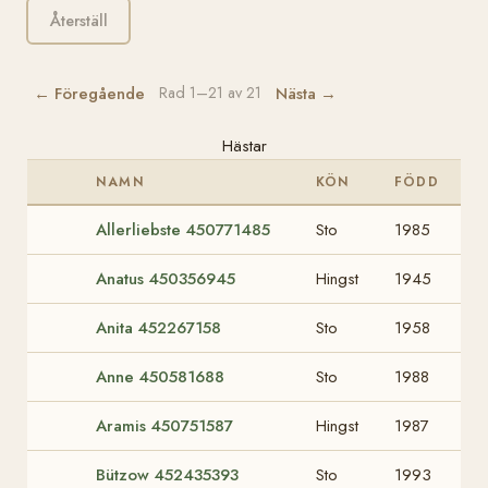
Återställ
← Föregående
Nästa →
Rad 1–21 av 21
Hästar
NAMN
KÖN
FÖDD
Allerliebste 450771485
Sto
1985
Anatus 450356945
Hingst
1945
Anita 452267158
Sto
1958
Anne 450581688
Sto
1988
Aramis 450751587
Hingst
1987
Bützow 452435393
Sto
1993