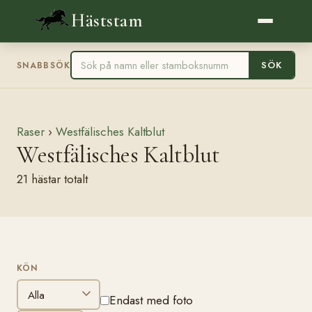
Häststam
SÖK
SNABBSÖK
Raser
›
Westfälisches Kaltblut
Westfälisches Kaltblut
21 hästar totalt
KÖN
FILTRERA
Endast med foto