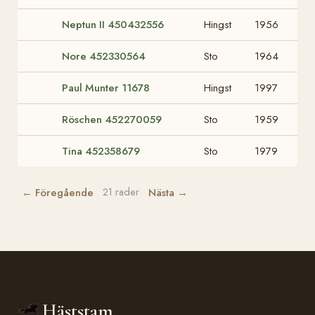
Neptun II 450432556
Hingst
1956
Nore 452330564
Sto
1964
Paul Munter
11678
Hingst
1997
Röschen 452270059
Sto
1959
Tina 452358679
Sto
1979
← Föregående
Nästa →
21 rader
Häststam