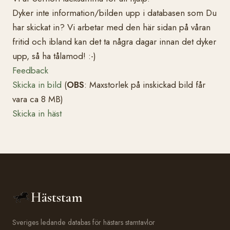
Dyker inte information/bilden upp i databasen som Du
har skickat in? Vi arbetar med den här sidan på våran
fritid och ibland kan det ta några dagar innan det dyker
upp, så ha tålamod! :-)
Feedback
Skicka in bild
(
OBS
: Maxstorlek på inskickad bild får
vara ca 8 MB)
Skicka in häst
Häststam
Sveriges ledande databas för hästars stamtavlor