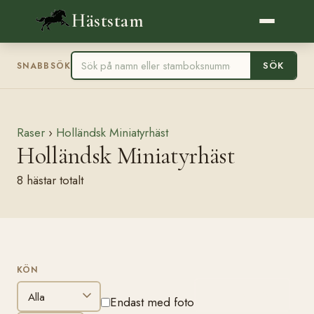
Häststam
SÖK
SNABBSÖK
Raser
›
Holländsk Miniatyrhäst
Holländsk Miniatyrhäst
8 hästar totalt
KÖN
FILTRERA
Endast med foto