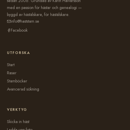
sedan 2006. Grundad av Karin Halvarsson
med en passion för hästar och genealogi —
byggd av hästälskare, för hästälskare.
info@haststam.se
Facebook
UTFORSKA
Start
Raser
Stamböcker
Avancerad sökning
VERKTYG
Skicka in häst
Ladda upp foto