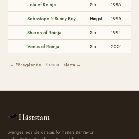
Lola of Roinja
Sto
1986
Sebastopol's Sunny Boy
Hingst
1995
Sharon of Roinja
Sto
1991
Venus of Roinja
Sto
2001
← Föregående
Nästa →
8 rader
Häststam
Sveriges ledande databas för hästars stamtavlor