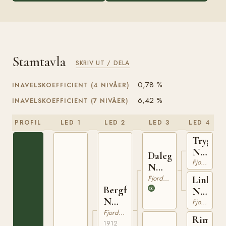
Stamtavla
SKRIV UT / DELA
0,78 %
INAVELSKOEFFICIENT (4 NIVÅER)
6,42 %
INAVELSKOEFFICIENT (7 NIVÅER)
PROFIL
LED 1
LED 2
LED 3
LED 4
Trygg
N
Dalegubben
299
Fjordhäst
N
502
Fjordhäst
Linka
Bergfast
N
N
579
Fjordhäst
635
Fjordhäst
Rimfak
1912