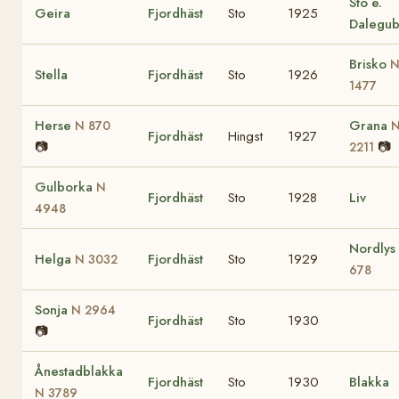
Sto e.
Geira
Fjordhäst
Sto
1925
Dalegu
Brisko
Stella
Fjordhäst
Sto
1926
1477
Herse
Grana
N 870
Fjordhäst
Hingst
1927
📷
📷
2211
Gulborka
N
Fjordhäst
Sto
1928
Liv
4948
Nordlys
Helga
Fjordhäst
Sto
1929
N 3032
678
Sonja
N 2964
Fjordhäst
Sto
1930
📷
Ånestadblakka
Fjordhäst
Sto
1930
Blakka
N 3789