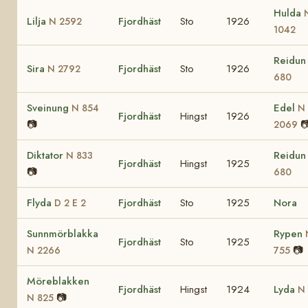
Hulda
Lilja
Fjordhäst
Sto
1926
N 2592
1042
Reidu
Sira
Fjordhäst
Sto
1926
N 2792
680
Sveinung
Edel
N 854
N
Fjordhäst
Hingst
1926
📷

2069
Diktator
Reidu
N 833
Fjordhäst
Hingst
1925
📷
680
Flyda
Fjordhäst
Sto
1925
Nora
D 2 E 2
Sunnmörblakka
Rypen
Fjordhäst
Sto
1925
📷
N 2266
755
Möreblakken
Fjordhäst
Hingst
1924
Lyda
N 
📷
N 825