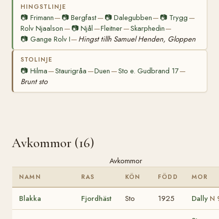
HINGSTLINJE
📷
Frimann
📷
Bergfast
📷
Dalegubben
📷
Trygg
—
—
—
—
Rolv Njaalson
📷
Njål
Fleitner
Skarphedin
—
—
—
—
📷
Gange Rolv I
Hingst tillh Samuel Henden, Gloppen
—
STOLINJE
📷
Hilma
Staurigråa
Duen
Sto e. Gudbrand 17
—
—
—
—
Brunt sto
Avkommor (16)
Avkommor
NAMN
RAS
KÖN
FÖDD
MOR
Blakka
Fjordhäst
Sto
1925
Dally
N 