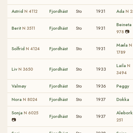
Astrid
Fjordhäst
Sto
1931
Ada
N 4112
N 2
Beineta
Berit
Fjordhäst
Sto
1931
N 3511
📷
978
Mæla
N
Solfrid
Fjordhäst
Sto
1931
N 4124
1789
Laila
N
Liv
Fjordhäst
Sto
1933
N 3650
3494
Valmøy
Fjordhäst
Sto
1936
Peggy
Nora
Fjordhäst
Sto
1937
Dokka
N 8024
Sonja
Alebor
N 6025
Fjordhäst
Sto
1937
📷
251