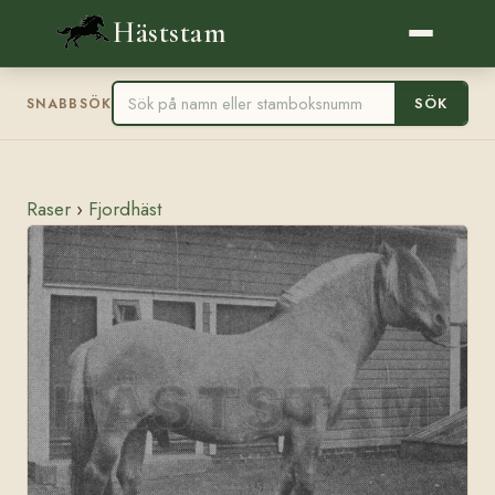
Häststam
SÖK
SNABBSÖK
Raser
›
Fjordhäst