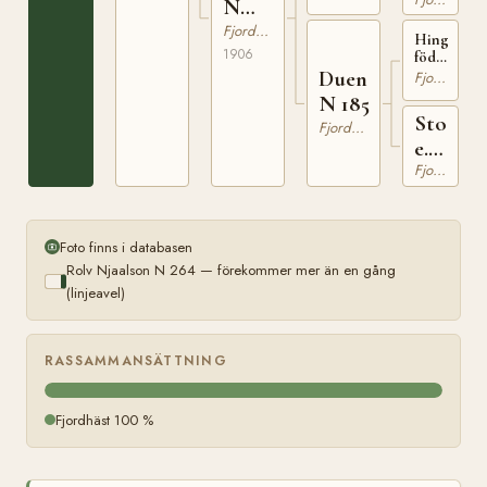
59
N
649
Fjordhäst
Hingst
1906
född
i
Duen
Fjordhäst
Indviken,
N 185
Olden
Sto
Fjordhäst
e.
Gudbra
Fjordhäst
17
Foto finns i databasen
Rolv Njaalson N 264 — förekommer mer än en gång
(linjeavel)
RASSAMMANSÄTTNING
Fjordhäst 100 %