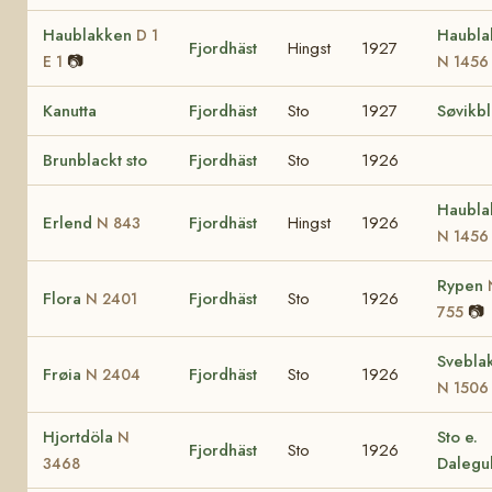
Haublakken
Haubla
D 1
Fjordhäst
Hingst
1927
📷
E 1
N 1456
Kanutta
Fjordhäst
Sto
1927
Søvikb
Brunblackt sto
Fjordhäst
Sto
1926
Haubla
Erlend
Fjordhäst
Hingst
1926
N 843
N 1456
Rypen
Flora
Fjordhäst
Sto
1926
N 2401
📷
755
Svebla
Frøia
Fjordhäst
Sto
1926
N 2404
N 1506
Hjortdöla
Sto e.
N
Fjordhäst
Sto
1926
Dalegu
3468