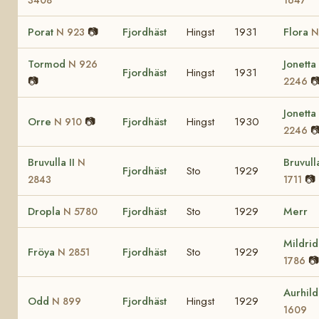
3408
1647
Porat
📷
Fjordhäst
Hingst
1931
Flora
N 923
N
Tormod
Jonetta
N 926
Fjordhäst
Hingst
1931
📷

2246
Jonetta
Orre
📷
Fjordhäst
Hingst
1930
N 910

2246
Bruvulla II
Bruvul
N
Fjordhäst
Sto
1929
📷
2843
1711
Dropla
Fjordhäst
Sto
1929
Merr
N 5780
Mildri
Fröya
Fjordhäst
Sto
1929
N 2851
📷
1786
Aurhil
Odd
Fjordhäst
Hingst
1929
N 899
1609