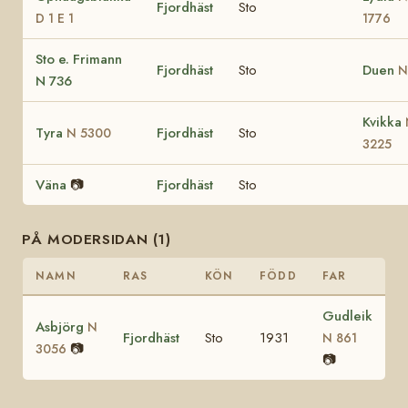
Fjordhäst
Sto
D 1 E 1
1776
Sto e. Frimann
Fjordhäst
Sto
Duen
N
N 736
Kvikka
Tyra
Fjordhäst
Sto
N 5300
3225
Väna
📷
Fjordhäst
Sto
PÅ MODERSIDAN (1)
NAMN
RAS
KÖN
FÖDD
FAR
Gudleik
Asbjörg
N
Fjordhäst
Sto
1931
N 861
📷
3056
📷