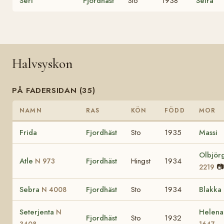
Seri
Fjordhäst
Sto
1938
Seira
Halvsyskon
PÅ FADERSIDAN (35)
NAMN
RAS
KÖN
FÖDD
MOR
Frida
Fjordhäst
Sto
1935
Massi
Olbjör
Atle
Fjordhäst
Hingst
1934
N 973
📷
2219
Sebra
Fjordhäst
Sto
1934
Blakka
N 4008
Seterjenta
Helen
N
Fjordhäst
Sto
1932