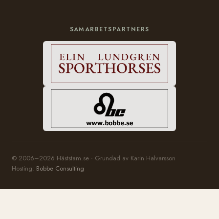
SAMARBETSPARTNERS
© 2006–2026 Häststam.se · Grundad av Karin Halvarsson
Hosting:
Bobbe Consulting