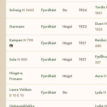
Tordis
Solveig
Fjordhäst
Sto
1924
N 3462
1841
Duen
N
Garmann
Fjordhäst
Hingst
1923
1523
Kampen
Reidu
N 798
Fjordhäst
Hingst
1921
📷
680
Fjellfr
Sole
Fjordhäst
Hingst
1921
N 800
537
Hingst e.
Fjordhäst
Hingst
Aura
N
Frimann
Laura Voldum
Fjordhäst
Sto
Lyda
N 
D 10 E 10
Ophaugsblakka
Lydia
N