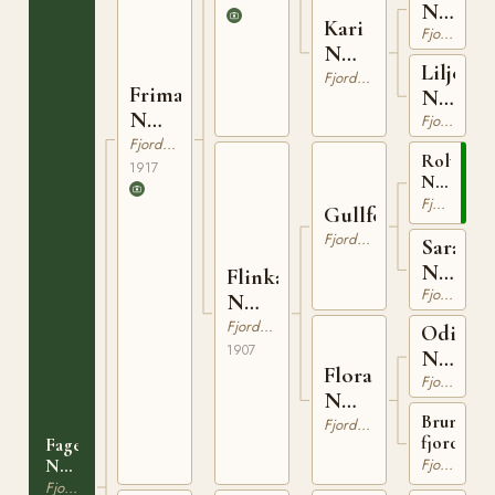
N
Kari
287
Fjordhäst
N
Liljen
666
Fjordhäst
Frimann
N
N
383
Fjordhäst
736
Fjordhäst
Rolv
1917
Njaalson
N
Fjordhäst
Gullfeld
264
Fjordhäst
Sara
N
Flinka
247
Fjordhäst
N
659
Fjordhäst
Odin
1907
N
Flora
311
Fjordhäst
N
Brunblac
465
Fjordhäst
fjordsto
Fagerblakken
N
Fjordhäst
796
Fjordhäst