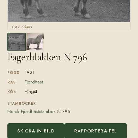
Foto: Okänd
Fagerblakken N 796
1921
FÖDD
Fjordhäst
RAS
Hingst
KÖN
STAMBÖCKER
Norsk Fjordhäststambok
N 796
SKICKA IN BILD
RAPPORTERA FEL