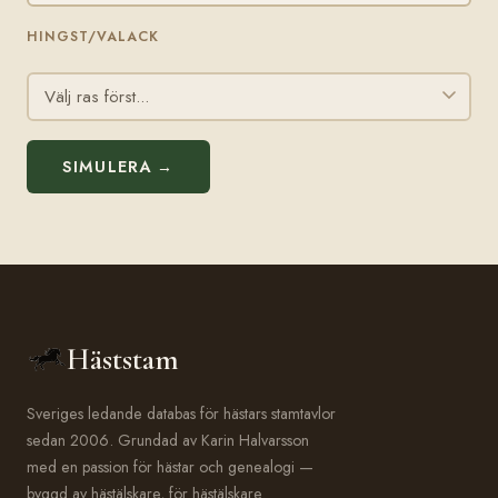
HINGST/VALACK
SIMULERA →
Häststam
Sveriges ledande databas för hästars stamtavlor
sedan 2006. Grundad av Karin Halvarsson
med en passion för hästar och genealogi —
byggd av hästälskare, för hästälskare.