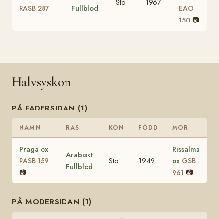
Sto
1967
Fullblod
RASB 287
EAO
📷
150
Halvsyskon
PÅ FADERSIDAN (1)
NAMN
RAS
KÖN
FÖDD
MOR
Praga ox
Rissalma
Arabiskt
Sto
1949
ox
RASB 159
GSB
Fullblod
📷
📷
961
PÅ MODERSIDAN (1)