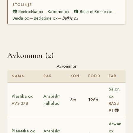
STOLINJE
📷
Rentochka ox
Kaberne ox
📷
Belle et Bonne ox
—
—
—
Beida ox
Bedadine ox
Balkis ox
—
—
Avkommor (2)
Avkommor
NAMN
RAS
KÖN
FÖDD
FAR
Salon
Plastika ox
Arabiskt
ox
Sto
1966
Fullblod
AVS 378
RASB
📷
91
Aswan
Planetka ox
Arabiskt
ox