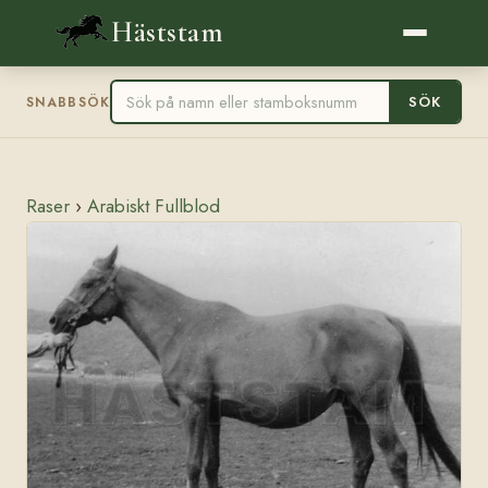
Häststam
SÖK
SNABBSÖK
Raser
›
Arabiskt Fullblod