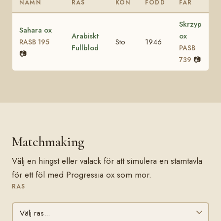
NAMN
RAS
KÖN
FÖDD
FAR
Skrzyp
Sahara ox
Arabiskt
ox
Sto
1946
RASB 195
Fullblod
PASB
📷
📷
739
Matchmaking
Välj en hingst eller valack för att simulera en stamtavla
för ett föl med Progressia ox som mor.
RAS