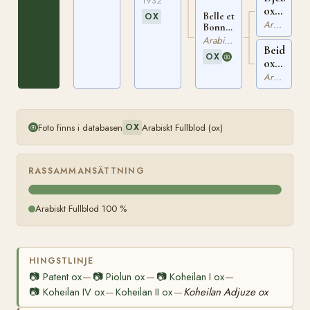
26
1932
ox
OX
Belle et
SBFAR
Arabiskt Fullblod
Bonne
3074
ox
Arabiskt Fullblod
Beida
SBFAR
OX
1035
ox
SBFAR
Arabiskt Fullblod
3163
Foto finns i databasen
Arabiskt Fullblod (ox)
OX
RASSAMMANSÄTTNING
Arabiskt Fullblod 100 %
HINGSTLINJE
📷
Patent ox
📷
Piolun ox
📷
Koheilan I ox
—
—
—
📷
Koheilan IV ox
Koheilan II ox
Koheilan Adjuze ox
—
—