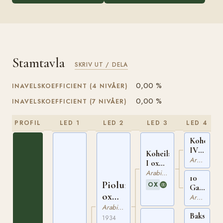
Stamtavla
SKRIV UT / DELA
0,00 %
INAVELSKOEFFICIENT (4 NIVÅER)
0,00 %
INAVELSKOEFFICIENT (7 NIVÅER)
PROFIL
LED 1
LED 2
LED 3
LED 4
Koheilan
IV
Koheilan
ox
Arabiskt Fullblod
I ox
ASBB
ASBB
Arabiskt Fullblod
10
169
16
Piolun
OX
Gazal
ox
ox
Arabiskt Fullblod
ASBB
PASB
Arabiskt Fullblod
Bakszysz
17
621
1934