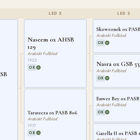
LED 2
LED 3
Skowronek ox PASB
Arabiskt Fullblod
Naseem ox AHSB
OX
129
Arabiskt Fullblod
1922
Nasra ox GSB 53
OX
Arabiskt Fullblod
ASB
OX
Enwer Bey ox PASB
Arabiskt Fullblod
OX
Taraszcza ox PASB 806
Arabiskt Fullblod
1937
OX
Gazella II ox PASB 1
Arabiskt Fullblod