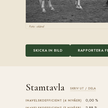
Foto: okänd
SKICKA IN BILD
RAPPORTERA F
Stamtavla
SKRIV UT / DELA
0,00 %
INAVELSKOEFFICIENT (4 NIVÅER)
2,88 %