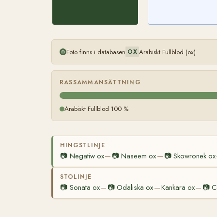
Foto finns i databasen
Arabiskt Fullblod (ox)
OX
RASSAMMANSÄTTNING
Arabiskt Fullblod 100 %
HINGSTLINJE
📷
Negatiw ox
📷
Naseem ox
📷
Skowronek ox
—
—
STOLINJE
📷
Sonata ox
📷
Odaliska ox
Kankara ox
📷
C
—
—
—