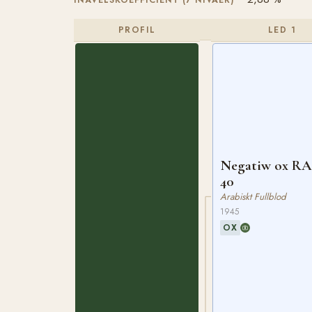
INAVELSKOEFFICIENT (7 NIVÅER)
PROFIL
LED 1
Negatiw ox R
40
Arabiskt Fullblod
1945
OX