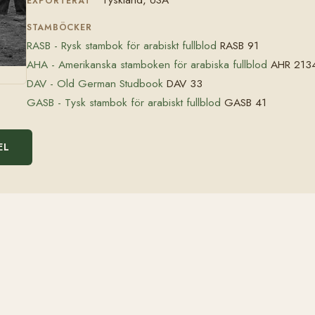
EXPORTERAT
STAMBÖCKER
RASB - Rysk stambok för arabiskt fullblod
RASB 91
AHA - Amerikanska stamboken för arabiska fullblod
AHR 213
DAV - Old German Studbook
DAV 33
GASB - Tysk stambok för arabiskt fullblod
GASB 41
EL