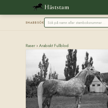
Häststam
SNABBSÖK
Raser
›
Arabiskt Fullblod