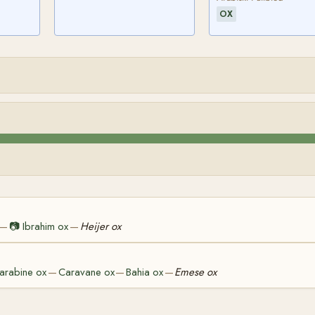
OX
📷
Ibrahim ox
Heijer ox
—
—
arabine ox
Caravane ox
Bahia ox
Emese ox
—
—
—