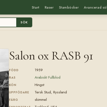
Start
Raser
Stamböcker
Avancerad sö
SÖK
Salon ox RASB 91
1959
FÖDD
Arabiskt Fullblod
RAS
Hingst
KÖN
Tersk Stud, Ryssland
UPPFÖDARE
skimmel
FÄRG
Tyskland, USA