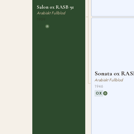
Salon ox RASB 91
Arabiskt Fullblod
1959
OX
Sonata ox RAS
Arabiskt Fullblod
1946
OX