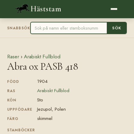
Häststam
SÖK
SNABBSÖK
Raser
›
Arabiskt Fullblod
Abra ox PASB 418
1904
FÖDD
Arabiskt Fullblod
RAS
Sto
KÖN
Jezupol, Polen
UPPFÖDARE
skimmel
FÄRG
STAMBÖCKER