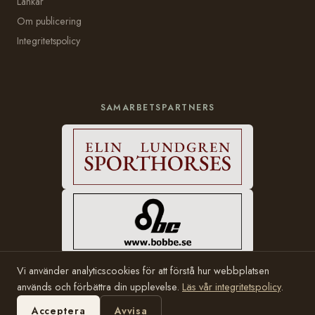
Länkar
Om publicering
Integritetspolicy
SAMARBETSPARTNERS
Vi använder analyticscookies för att förstå hur webbplatsen
används och förbättra din upplevelse.
Läs vår integritetspolicy
.
© 2006–2026 Häststam.se · Grundad av Karin Halvarsson
Hosting:
Bobbe Consulting
Acceptera
Avvisa