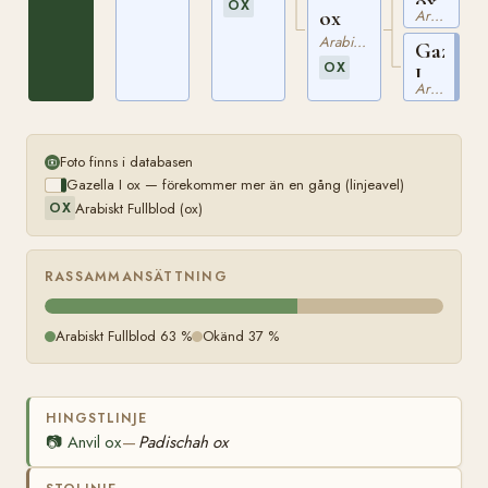
ox
OX
ox
Arabiskt Fullblod
Arabiskt Fullblod
Gazella
OX
I
Arabiskt Fullblod
ox
Foto finns i databasen
Gazella I ox — förekommer mer än en gång (linjeavel)
Arabiskt Fullblod (ox)
OX
RASSAMMANSÄTTNING
Arabiskt Fullblod 63 %
Okänd 37 %
HINGSTLINJE
📷
Anvil ox
Padischah ox
—