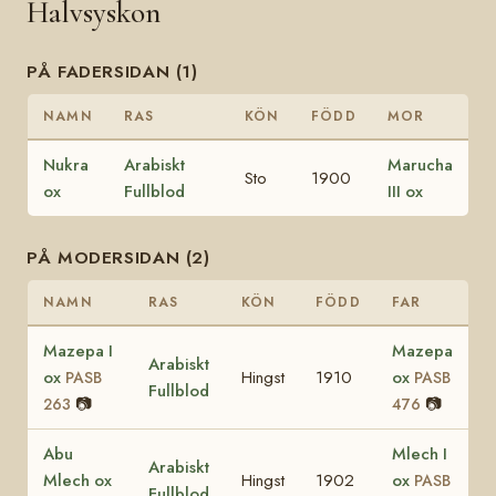
Halvsyskon
PÅ FADERSIDAN (1)
NAMN
RAS
KÖN
FÖDD
MOR
Nukra
Arabiskt
Marucha
Sto
1900
ox
Fullblod
III ox
PÅ MODERSIDAN (2)
NAMN
RAS
KÖN
FÖDD
FAR
Mazepa I
Mazepa
Arabiskt
ox
Hingst
1910
ox
PASB
PASB
Fullblod
📷
📷
263
476
Abu
Mlech I
Arabiskt
Mlech ox
Hingst
1902
ox
PASB
Fullblod