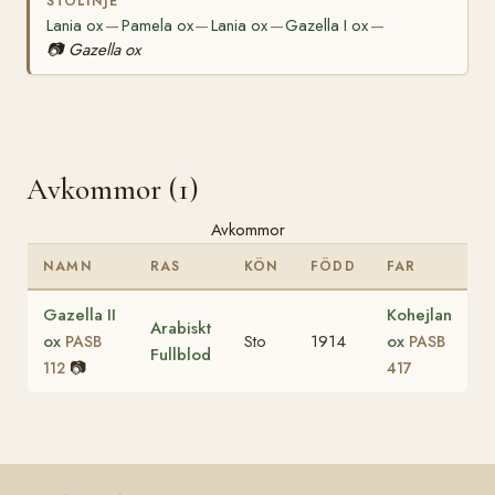
STOLINJE
Lania ox
Pamela ox
Lania ox
Gazella I ox
—
—
—
—
📷
Gazella ox
Avkommor (1)
Avkommor
NAMN
RAS
KÖN
FÖDD
FAR
Gazella II
Kohejlan
Arabiskt
ox
Sto
1914
ox
PASB
PASB
Fullblod
📷
112
417