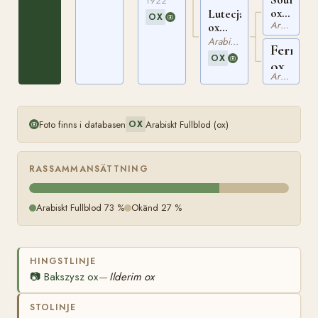
489
1922
ox
Lutecja
OX
Arabiskt Fullblod
PASB
ox
427
PASB
Arabiskt Fullblod
Ferrara
237
OX
ox
Arabiskt Fullblod
Foto finns i databasen
Arabiskt Fullblod (ox)
OX
RASSAMMANSÄTTNING
Arabiskt Fullblod 73 %
Okänd 27 %
HINGSTLINJE
📷
Bakszysz ox
Ilderim ox
—
STOLINJE