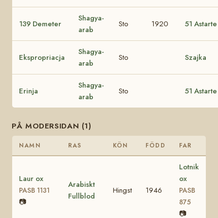
Shagya-
139 Demeter
Sto
1920
51 Astarte
arab
Shagya-
Ekspropriacja
Sto
Szajka
arab
Shagya-
Erinja
Sto
51 Astarte
arab
PÅ MODERSIDAN (1)
NAMN
RAS
KÖN
FÖDD
FAR
Lotnik
Laur ox
ox
Arabiskt
Hingst
1946
PASB 1131
PASB
Fullblod
📷
875
📷