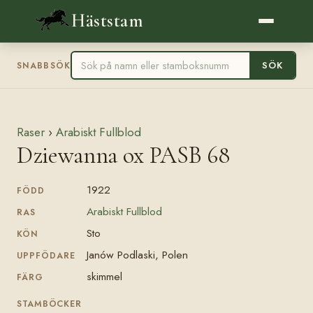
Häststam
SÖK
SNABBSÖK
Raser
›
Arabiskt Fullblod
Dziewanna ox PASB 68
1922
FÖDD
Arabiskt Fullblod
RAS
Sto
KÖN
Janów Podlaski, Polen
UPPFÖDARE
skimmel
FÄRG
STAMBÖCKER