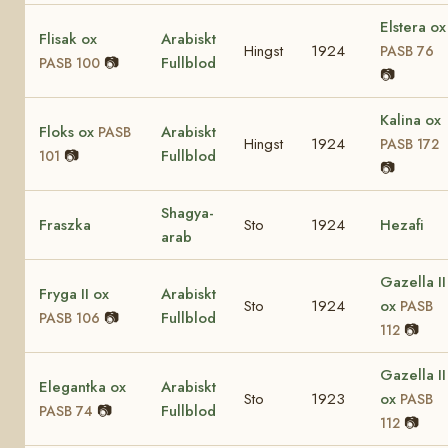
Elstera ox
Flisak ox
Arabiskt
Hingst
1924
PASB 76
📷
Fullblod
PASB 100
📷
Kalina ox
Floks ox
Arabiskt
PASB
Hingst
1924
PASB 172
📷
Fullblod
101
📷
Shagya-
Fraszka
Sto
1924
Hezafi
arab
Gazella II
Fryga II ox
Arabiskt
Sto
1924
ox
PASB
📷
Fullblod
PASB 106
📷
112
Gazella II
Elegantka ox
Arabiskt
Sto
1923
ox
PASB
📷
Fullblod
PASB 74
📷
112