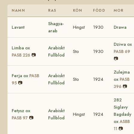
NAMN
RAS
KÖN
FÖDD
MOR
Shagya-
Lavant
Hingst
1930
Drawa
arab
Dziwa ox
Limba ox
Arabiskt
Sto
1930
PASB 69
📷
Fullblod
PASB 226
📷
Zulejma
Ferja ox
Arabiskt
PASB
Sto
1924
ox
PASB
📷
Fullblod
95
📷
396
282
Siglavy
Fetysz ox
Arabiskt
Hingst
1924
Bagdady
📷
Fullblod
PASB 97
ox
ASBB
📷
11