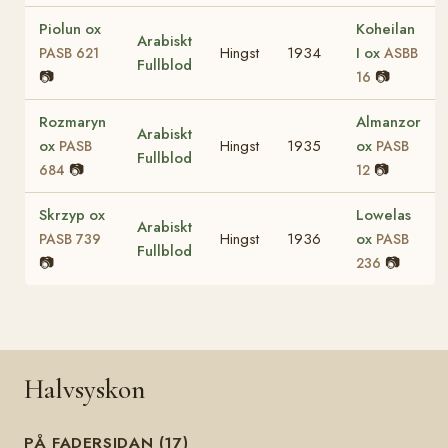
Piolun ox
Koheilan
Arabiskt
Hingst
1934
I ox
PASB 621
ASBB
Fullblod
📷
📷
16
Rozmaryn
Almanzor
Arabiskt
ox
Hingst
1935
ox
PASB
PASB
Fullblod
📷
📷
684
12
Skrzyp ox
Lowelas
Arabiskt
Hingst
1936
ox
PASB 739
PASB
Fullblod
📷
📷
236
Halvsyskon
PÅ FADERSIDAN (17)