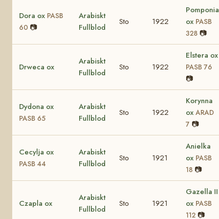
Pomponia
Dora ox
Arabiskt
PASB
Sto
1922
ox
PASB
📷
Fullblod
60
📷
328
Elstera ox
Arabiskt
Drweca ox
Sto
1922
PASB 76
Fullblod
📷
Korynna
Dydona ox
Arabiskt
Sto
1922
ox
ARAD
Fullblod
PASB 65
📷
7
Anielka
Cecylja ox
Arabiskt
Sto
1921
ox
PASB
Fullblod
PASB 44
📷
18
Gazella II
Arabiskt
Czapla ox
Sto
1921
ox
PASB
Fullblod
📷
112