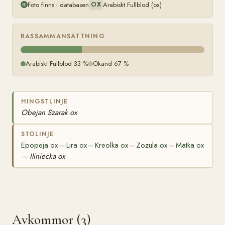
Foto finns i databasen
Arabiskt Fullblod (ox)
OX
RASSAMMANSÄTTNING
Arabiskt Fullblod 33 %
Okänd 67 %
HINGSTLINJE
Obejan Szarak ox
STOLINJE
Epopeja ox
Lira ox
Kreolka ox
Zozula ox
Matka ox
—
—
—
—
Iliniecka ox
—
Avkommor (3)