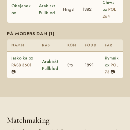
Chiwa
Obejanek
Arabiskt
Hingst
1882
ox
POL
ox
Fullblod
264
PÅ MODERSIDAN (1)
NAMN
RAS
KÖN
FÖDD
FAR
Jaskolka ox
Rymnik
Arabiskt
Sto
1891
ox
PASB 3601
POL
Fullblod
📷
📷
73
Matchmaking