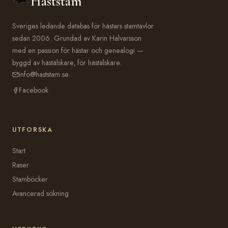
Häststam
Sveriges ledande databas för hästars stamtavlor
sedan 2006. Grundad av Karin Halvarsson
med en passion för hästar och genealogi —
byggd av hästälskare, för hästälskare.
info@haststam.se
Facebook
UTFORSKA
Start
Raser
Stamböcker
Avancerad sökning