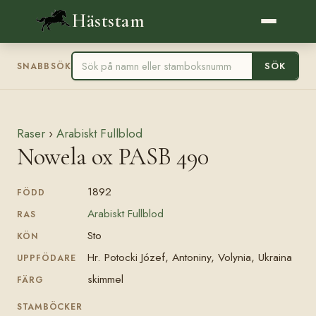
Häststam
SÖK
SNABBSÖK
Raser
›
Arabiskt Fullblod
Nowela ox PASB 490
1892
FÖDD
Arabiskt Fullblod
RAS
Sto
KÖN
Hr. Potocki Józef, Antoniny, Volynia, Ukraina
UPPFÖDARE
skimmel
FÄRG
STAMBÖCKER