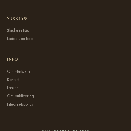
VERKTYG
Skicka in häst
Ladda upp foto
INFO
Om Häststam
Kontakt
Länkar
Om publicering
Integritetspolicy