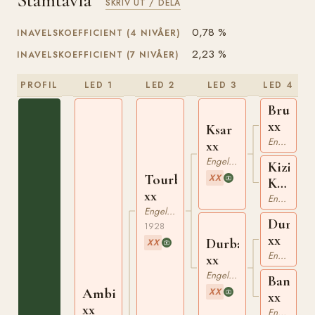
Stamtavla
SKRIV UT / DELA
0,78 %
INAVELSKOEFFICIENT (4 NIVÅER)
2,23 %
INAVELSKOEFFICIENT (7 NIVÅER)
PROFIL
LED 1
LED 2
LED 3
LED 4
Bruleur
xx
Ksar
Engelskt Fullblod
xx
Engelskt Fullblod
Kizil
Tourbillon
XX
Kourga
xx
xx
Engelskt Fullblod
Engelskt Fullblod
Durbar
1928
xx
Durban
XX
Engelskt Fullblod
xx
Engelskt Fullblod
Banshe
Ambiorix
XX
xx
xx
Engelskt Fullblod