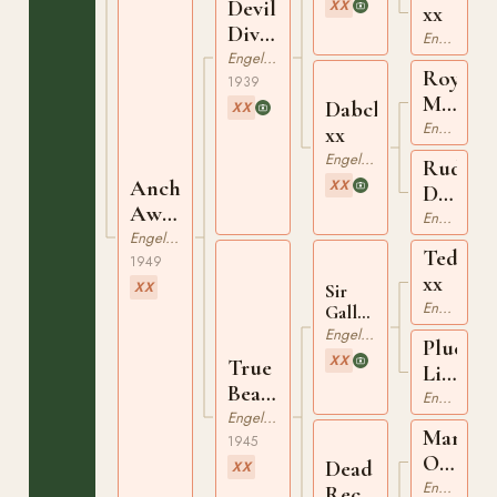
Devil
XX
xx
Diver
Engelskt Fullblod
xx
Engelskt Fullblod
Royal
1939
Minstre
Dabchick
XX
xx
Engelskt Fullblod
xx
Engelskt Fullblod
Ruddy
Anchors
XX
Duck
Aweigh
xx
Engelskt Fullblod
xx
Engelskt Fullblod
Teddy
1949
xx
XX
Sir
Engelskt Fullblod
Gallahad
III xx
Engelskt Fullblod
Plucky
XX
True
Liege
Bearing
xx
Engelskt Fullblod
xx
Engelskt Fullblod
Man
1945
O'War
Dead
XX
xx
Engelskt Fullblod
Reckoning