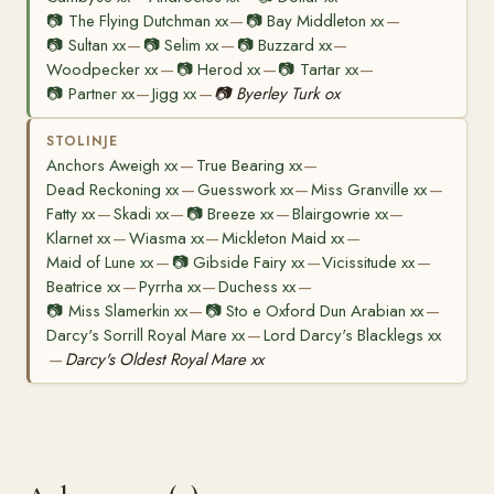
📷
The Flying Dutchman xx
📷
Bay Middleton xx
—
—
📷
Sultan xx
📷
Selim xx
📷
Buzzard xx
—
—
—
Woodpecker xx
📷
Herod xx
📷
Tartar xx
—
—
—
📷
Partner xx
Jigg xx
📷
Byerley Turk ox
—
—
STOLINJE
Anchors Aweigh xx
True Bearing xx
—
—
Dead Reckoning xx
Guesswork xx
Miss Granville xx
—
—
—
Fatty xx
Skadi xx
📷
Breeze xx
Blairgowrie xx
—
—
—
—
Klarnet xx
Wiasma xx
Mickleton Maid xx
—
—
—
Maid of Lune xx
📷
Gibside Fairy xx
Vicissitude xx
—
—
—
Beatrice xx
Pyrrha xx
Duchess xx
—
—
—
📷
Miss Slamerkin xx
📷
Sto e Oxford Dun Arabian xx
—
—
Darcy's Sorrill Royal Mare xx
Lord Darcy's Blacklegs xx
—
Darcy's Oldest Royal Mare xx
—