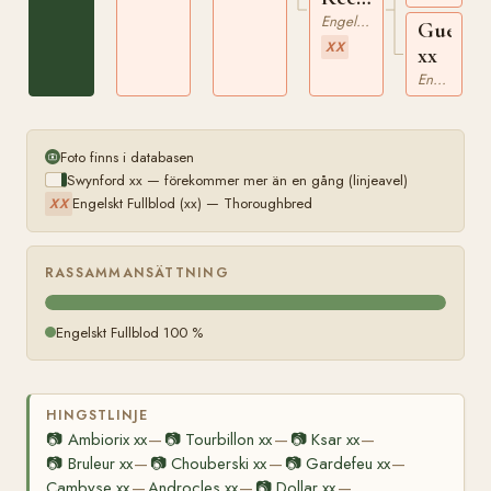
xx
Engelskt Fullblod
Guessw
XX
xx
Engelskt Fullblod
Foto finns i databasen
Swynford xx — förekommer mer än en gång (linjeavel)
Engelskt Fullblod (xx) — Thoroughbred
XX
RASSAMMANSÄTTNING
Engelskt Fullblod 100 %
HINGSTLINJE
📷
Ambiorix xx
📷
Tourbillon xx
📷
Ksar xx
—
—
—
📷
Bruleur xx
📷
Chouberski xx
📷
Gardefeu xx
—
—
—
Cambyse xx
Androcles xx
📷
Dollar xx
—
—
—