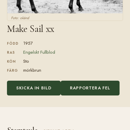
Foto: okänd
Make Sail xx
1957
FÖDD
Engelskt Fullblod
RAS
Sto
KÖN
mörkbrun
FÄRG
SKICKA IN BILD
RAPPORTERA FEL