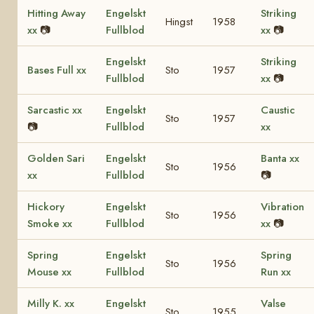
Hitting Away
Engelskt
Striking
Hingst
1958
xx
📷
Fullblod
xx
📷
Engelskt
Striking
Bases Full xx
Sto
1957
Fullblod
xx
📷
Sarcastic xx
Engelskt
Caustic
Sto
1957
📷
Fullblod
xx
Golden Sari
Engelskt
Banta xx
Sto
1956
xx
Fullblod
📷
Hickory
Engelskt
Vibration
Sto
1956
Smoke xx
Fullblod
xx
📷
Spring
Engelskt
Spring
Sto
1956
Mouse xx
Fullblod
Run xx
Milly K. xx
Engelskt
Valse
Sto
1955