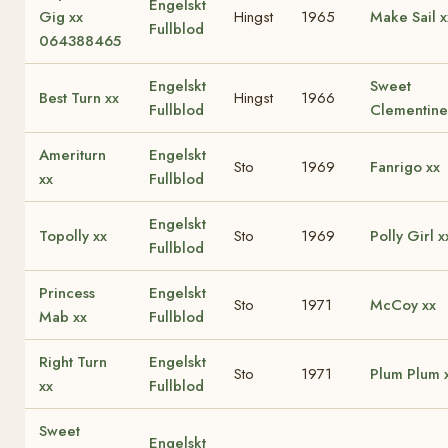
Engelskt
Gig xx
Hingst
1965
Make Sail x
Fullblod
064388465
Engelskt
Sweet
Best Turn xx
Hingst
1966
Fullblod
Clementine
Ameriturn
Engelskt
Sto
1969
Fanrigo xx
xx
Fullblod
Engelskt
Topolly xx
Sto
1969
Polly Girl x
Fullblod
Princess
Engelskt
Sto
1971
McCoy xx
Mab xx
Fullblod
Right Turn
Engelskt
Sto
1971
Plum Plum 
xx
Fullblod
Sweet
Engelskt