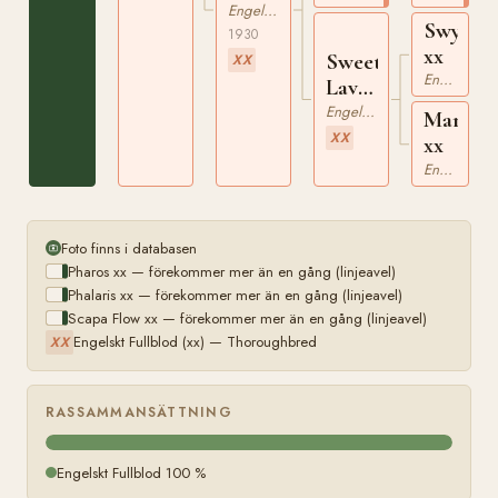
Engelskt Fullblod
Swynfo
1930
xx
Sweet
XX
Engelskt Fullblod
Lavender
xx
Engelskt Fullblod
Marche
XX
xx
Engelskt Fullblod
Foto finns i databasen
Pharos xx — förekommer mer än en gång (linjeavel)
Phalaris xx — förekommer mer än en gång (linjeavel)
Scapa Flow xx — förekommer mer än en gång (linjeavel)
Engelskt Fullblod (xx) — Thoroughbred
XX
RASSAMMANSÄTTNING
Engelskt Fullblod 100 %