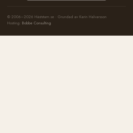
© 2006–2026 Häststam.se · Grundad av Karin Halvarsson
Hosting:
Bobbe Consulting