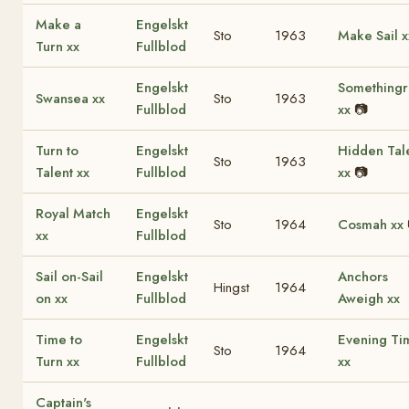
Make a
Engelskt
Sto
1963
Make Sail x
Turn xx
Fullblod
Engelskt
Somethingr
Swansea xx
Sto
1963
Fullblod
xx
📷
Turn to
Engelskt
Hidden Tal
Sto
1963
Talent xx
Fullblod
xx
📷
Royal Match
Engelskt
Sto
1964
Cosmah xx
xx
Fullblod
Sail on-Sail
Engelskt
Anchors
Hingst
1964
on xx
Fullblod
Aweigh xx
Time to
Engelskt
Evening Ti
Sto
1964
Turn xx
Fullblod
xx
Captain's