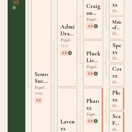
XX
xx
Craig
Engelskt Fullblod
an
Eran
Engelskt Fullblod
Maid
xx
Admiral
XX
of
Drake
the
Engelskt Fullblod
Mist
xx
Engelskt Fullblod
xx
Spearm
1931
xx
Plucky
XX
Engelskt Fullblod
Liege
xx
Engelskt Fullblod
Concer
Source
XX
xx
Sucree
Engelskt Fullblod
xx
Engelskt Fullblod
Phalaris
1940
xx
Pharos
XX
Engelskt Fullblod
xx
Engelskt Fullblod
Scapa
Lavendula
XX
Flow
xx
xx
Engelskt Fullblod