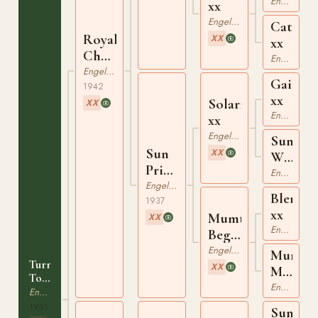
Engelskt Fullblod
xx
Engelskt Fullblod
Catnip
Royal
XX
xx
Charger
Engelskt Fullblod
xx
Engelskt Fullblod
Gainsb
1942
xx
Solario
XX
Engelskt Fullblod
xx
Engelskt Fullblod
Sun
Sun
XX
Worshi
Princess
xx
Engelskt Fullblod
xx
Engelskt Fullblod
Blenhe
1937
xx
Mumtaz
XX
Engelskt Fullblod
Begum
xx
Engelskt Fullblod
Mumta
Turn-
XX
Mahal
To
xx
Engelskt Fullblod
xx
Engelskt Fullblod
1951
Sunstar