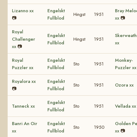
Lizanno xx
Engelskt
Bray Melo
Hingst
1951
📷
Fullblod
xx
📷
Royal
Engelskt
Skerweath
Challenger
Hingst
1951
Fullblod
xx
xx
📷
Royal
Engelskt
Monkey-
Sto
1951
Puzzler xx
Fullblod
Puzzler xx
Royalora xx
Engelskt
Sto
1951
Ozora xx
📷
Fullblod
Engelskt
Tanneck xx
Sto
1951
Vellada xx
Fullblod
Banri An Oir
Engelskt
Golden P
Sto
1950
xx
Fullblod
xx
📷