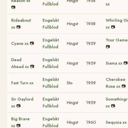
Reason xx
Hingst
1958
Fullblod
xx
📷
Rideabout
Engelskt
Whirling Gi
Hingst
1958
xx
📷
Fullblod
xx
📷
Engelskt
Your Game
Cyane xx
📷
Hingst
1959
Fullblod
📷
Dead
Engelskt
Hingst
1959
Siama xx
📷
Ahead xx
📷
Fullblod
Engelskt
Cherokee
Fast Turn xx
Sto
1959
Fullblod
Rose xx
📷
Sir Gaylord
Engelskt
Somethingr
Hingst
1959
xx
📷
Fullblod
xx
📷
Big Brave
Engelskt
Hingst
1960
Sequoia xx
xx
📷
Fullblod