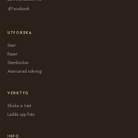
Facebook
UTFORSKA
Start
Raser
Stamböcker
Avancerad sökning
VERKTYG
Skicka in häst
Ladda upp foto
INFO