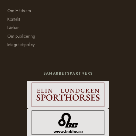
Om Häststam
Kontakt
Länkar
Om publicering
Integritetspolicy
SAMARBETSPARTNERS