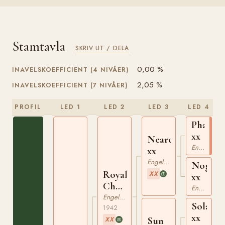
Stamtavla
SKRIV UT / DELA
0,00 %
INAVELSKOEFFICIENT (4 NIVÅER)
2,05 %
INAVELSKOEFFICIENT (7 NIVÅER)
PROFIL
LED 1
LED 2
LED 3
LED 4
Pharos
xx
Nearco
Engelskt Fullblod
xx
Engelskt Fullblod
Nogara
Royal
XX
xx
Charger
Engelskt Fullblod
xx
Engelskt Fullblod
Solario
1942
xx
Sun
XX