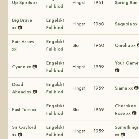
Up Spirits xx
Hingst
1961
Spring Run 
Fullblod
Big Brave
Engelskt
Hingst
1960
Sequoia xx
xx
📷
Fullblod
Fair Arrow
Engelskt
Sto
1960
Omelia xx
xx
Fullblod
Engelskt
Your Game
Cyane xx
📷
Hingst
1959
Fullblod
📷
Dead
Engelskt
Hingst
1959
Siama xx
📷
Ahead xx
📷
Fullblod
Engelskt
Cherokee
Fast Turn xx
Sto
1959
Fullblod
Rose xx
📷
Sir Gaylord
Engelskt
Somethingr
Hingst
1959
xx
📷
Fullblod
xx
📷