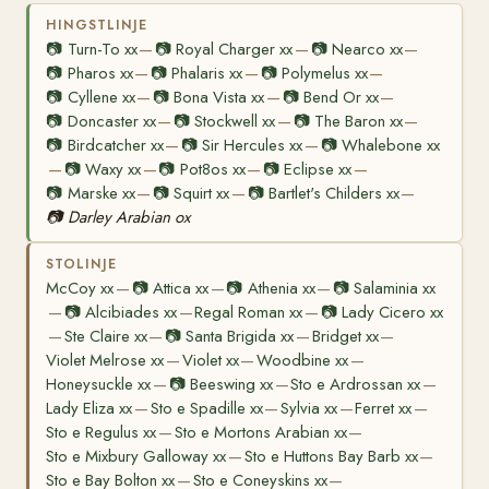
HINGSTLINJE
📷
Turn-To xx
📷
Royal Charger xx
📷
Nearco xx
—
—
—
📷
Pharos xx
📷
Phalaris xx
📷
Polymelus xx
—
—
—
📷
Cyllene xx
📷
Bona Vista xx
📷
Bend Or xx
—
—
—
📷
Doncaster xx
📷
Stockwell xx
📷
The Baron xx
—
—
—
📷
Birdcatcher xx
📷
Sir Hercules xx
📷
Whalebone xx
—
—
📷
Waxy xx
📷
Pot8os xx
📷
Eclipse xx
—
—
—
—
📷
Marske xx
📷
Squirt xx
📷
Bartlet's Childers xx
—
—
—
📷
Darley Arabian ox
STOLINJE
McCoy xx
📷
Attica xx
📷
Athenia xx
📷
Salaminia xx
—
—
—
📷
Alcibiades xx
Regal Roman xx
📷
Lady Cicero xx
—
—
—
Ste Claire xx
📷
Santa Brigida xx
Bridget xx
—
—
—
—
Violet Melrose xx
Violet xx
Woodbine xx
—
—
—
Honeysuckle xx
📷
Beeswing xx
Sto e Ardrossan xx
—
—
—
Lady Eliza xx
Sto e Spadille xx
Sylvia xx
Ferret xx
—
—
—
—
Sto e Regulus xx
Sto e Mortons Arabian xx
—
—
Sto e Mixbury Galloway xx
Sto e Huttons Bay Barb xx
—
—
Sto e Bay Bolton xx
Sto e Coneyskins xx
—
—