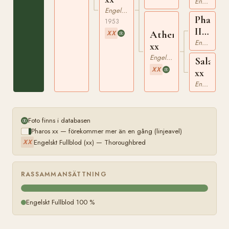
Engelskt Fullblod
Engelskt Fullblod
Pharam
1953
II
Athenia
XX
xx
Engelskt Fullblod
xx
Engelskt Fullblod
Salamin
XX
xx
Engelskt Fullblod
Foto finns i databasen
Pharos xx — förekommer mer än en gång (linjeavel)
Engelskt Fullblod (xx) — Thoroughbred
XX
RASSAMMANSÄTTNING
Engelskt Fullblod 100 %