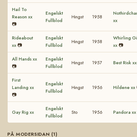
Hail To
Engelskt
Nothirdcha
Reason xx
Hingst
1958
Fullblod
xx
📷
Rideabout
Engelskt
Whirling Gi
Hingst
1958
xx
📷
Fullblod
xx
📷
All Hands xx
Engelskt
Hingst
1957
Best Risk xx
📷
Fullblod
First
Engelskt
Landing xx
Hingst
1956
Hildene xx
Fullblod
📷
Engelskt
Gay Rig xx
Sto
1956
Pandora xx
Fullblod
PÅ MODERSIDAN (1)