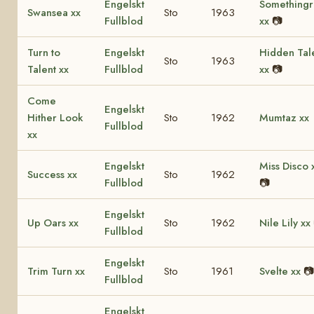
Engelskt
Somethingr
Swansea xx
Sto
1963
Fullblod
xx
📷
Turn to
Engelskt
Hidden Tal
Sto
1963
Talent xx
Fullblod
xx
📷
Come
Engelskt
Hither Look
Sto
1962
Mumtaz xx
Fullblod
xx
Engelskt
Miss Disco 
Success xx
Sto
1962
Fullblod
📷
Engelskt
Up Oars xx
Sto
1962
Nile Lily xx
Fullblod
Engelskt
Trim Turn xx
Sto
1961
Svelte xx
📷
Fullblod
Engelskt