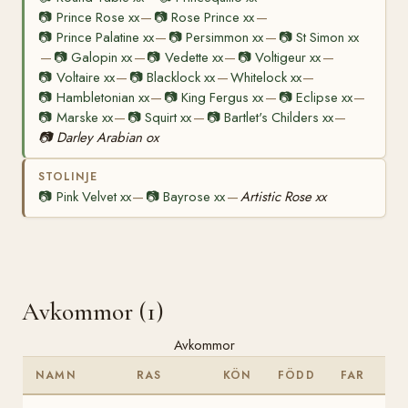
📷
Prince Rose xx
📷
Rose Prince xx
—
—
📷
Prince Palatine xx
📷
Persimmon xx
📷
St Simon xx
—
—
📷
Galopin xx
📷
Vedette xx
📷
Voltigeur xx
—
—
—
—
📷
Voltaire xx
📷
Blacklock xx
Whitelock xx
—
—
—
📷
Hambletonian xx
📷
King Fergus xx
📷
Eclipse xx
—
—
—
📷
Marske xx
📷
Squirt xx
📷
Bartlet's Childers xx
—
—
—
📷
Darley Arabian ox
STOLINJE
📷
Pink Velvet xx
📷
Bayrose xx
Artistic Rose xx
—
—
Avkommor (1)
Avkommor
NAMN
RAS
KÖN
FÖDD
FAR