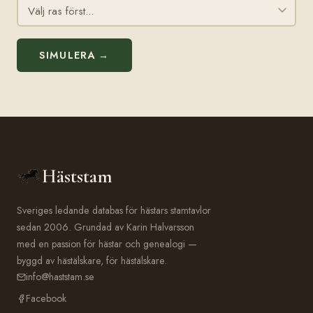
SIMULERA →
Häststam
Sveriges ledande databas för hästars stamtavlor
sedan 2006. Grundad av Karin Halvarsson
med en passion för hästar och genealogi —
byggd av hästälskare, för hästälskare.
info@haststam.se
Facebook