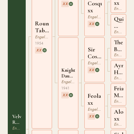
xx
Cosquilla
XX
Engelskt Fullblod
xx
Engelskt Fullblod
Quick
Round
XX
Though
Table
Engelskt Fullblod
xx
xx
Engelskt Fullblod
The
1954
Boss
Sir
XX
Engelskt Fullblod
xx
Cosmo
xx
Engelskt Fullblod
Ayn
Knight's
XX
Hali
Daughter
Engelskt Fullblod
xx
xx
Engelskt Fullblod
Friar
1941
Marcus
Feola
XX
Engelskt Fullblod
xx
xx
Engelskt Fullblod
Aloe
Velvet
XX
xx
Rose
Engelskt Fullblod
xx
Engelskt Fullblod