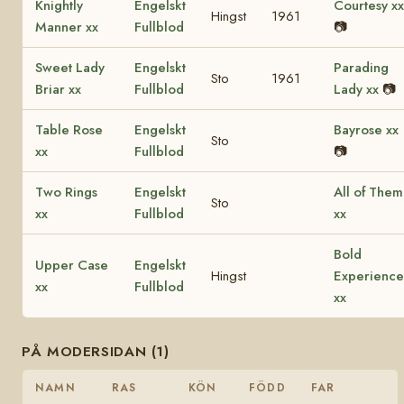
Knightly
Engelskt
Courtesy xx
Hingst
1961
Manner xx
Fullblod
📷
Sweet Lady
Engelskt
Parading
Sto
1961
Briar xx
Fullblod
Lady xx
📷
Table Rose
Engelskt
Bayrose xx
Sto
xx
Fullblod
📷
Two Rings
Engelskt
All of Them
Sto
xx
Fullblod
xx
Bold
Upper Case
Engelskt
Hingst
Experience
xx
Fullblod
xx
PÅ MODERSIDAN (1)
NAMN
RAS
KÖN
FÖDD
FAR