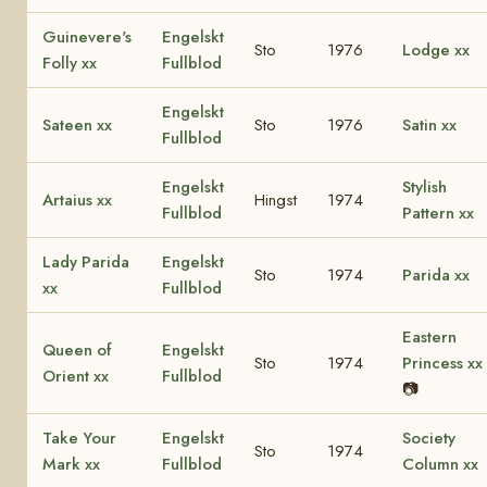
Guinevere's
Engelskt
Sto
1976
Lodge xx
Folly xx
Fullblod
Engelskt
Sateen xx
Sto
1976
Satin xx
Fullblod
Engelskt
Stylish
Artaius xx
Hingst
1974
Fullblod
Pattern xx
Lady Parida
Engelskt
Sto
1974
Parida xx
xx
Fullblod
Eastern
Queen of
Engelskt
Sto
1974
Princess xx
Orient xx
Fullblod
📷
Take Your
Engelskt
Society
Sto
1974
Mark xx
Fullblod
Column xx