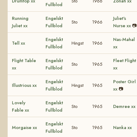
Drumtop xx
Sto
1966
Zonah xx
Fullblod
Running
Engelskt
Juliet's
Sto
1966
Juliet xx
Fullblod
Nurse xx
📷
Engelskt
Nas-Mahal
Tell xx
Hingst
1966
Fullblod
xx
Flight Table
Engelskt
Fleet Flight
Sto
1965
xx
Fullblod
xx
Engelskt
Poster Girl
Illustrious xx
Hingst
1965
Fullblod
xx
📷
Lovely
Engelskt
Sto
1965
Demree xx
Fable xx
Fullblod
Engelskt
Morgaise xx
Sto
1965
Nanka xx
Fullblod