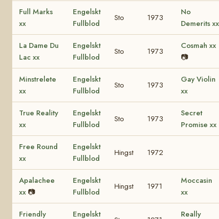
Full Marks
Engelskt
No
Sto
1973
xx
Fullblod
Demerits xx
La Dame Du
Engelskt
Cosmah xx
Sto
1973
Lac xx
Fullblod
📷
Minstrelete
Engelskt
Gay Violin
Sto
1973
xx
Fullblod
xx
True Reality
Engelskt
Secret
Sto
1973
xx
Fullblod
Promise xx
Free Round
Engelskt
Hingst
1972
xx
Fullblod
Apalachee
Engelskt
Moccasin
Hingst
1971
xx
📷
Fullblod
xx
Friendly
Engelskt
Really