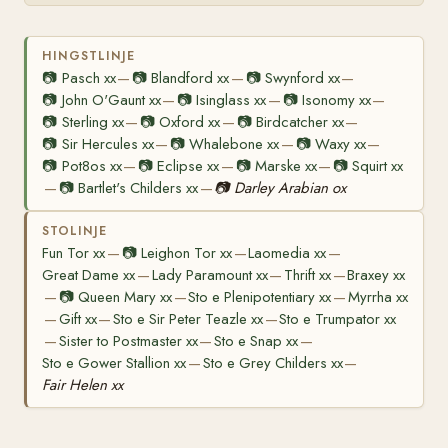
HINGSTLINJE
📷
Pasch xx
📷
Blandford xx
📷
Swynford xx
—
—
—
📷
John O'Gaunt xx
📷
Isinglass xx
📷
Isonomy xx
—
—
—
📷
Sterling xx
📷
Oxford xx
📷
Birdcatcher xx
—
—
—
📷
Sir Hercules xx
📷
Whalebone xx
📷
Waxy xx
—
—
—
📷
Pot8os xx
📷
Eclipse xx
📷
Marske xx
📷
Squirt xx
—
—
—
📷
Bartlet's Childers xx
📷
Darley Arabian ox
—
—
STOLINJE
Fun Tor xx
📷
Leighon Tor xx
Laomedia xx
—
—
—
Great Dame xx
Lady Paramount xx
Thrift xx
Braxey xx
—
—
—
📷
Queen Mary xx
Sto e Plenipotentiary xx
Myrrha xx
—
—
—
Gift xx
Sto e Sir Peter Teazle xx
Sto e Trumpator xx
—
—
—
Sister to Postmaster xx
Sto e Snap xx
—
—
—
Sto e Gower Stallion xx
Sto e Grey Childers xx
—
—
Fair Helen xx