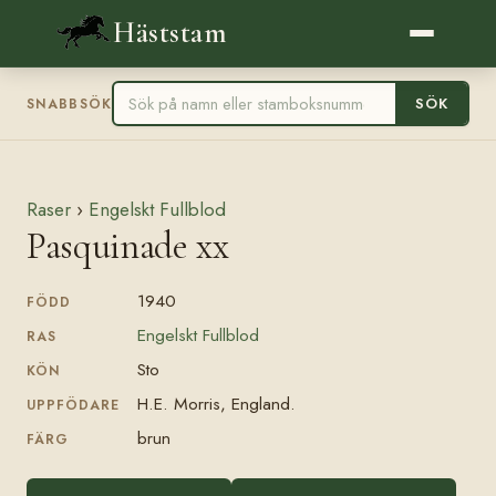
Häststam
SÖK
SNABBSÖK
Raser
›
Engelskt Fullblod
Pasquinade xx
1940
FÖDD
Engelskt Fullblod
RAS
Sto
KÖN
H.E. Morris, England.
UPPFÖDARE
brun
FÄRG