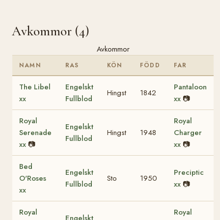
Avkommor (4)
Avkommor
NAMN
RAS
KÖN
FÖDD
FAR
The Libel
Engelskt
Pantaloon
Hingst
1842
xx
Fullblod
xx
📷
Royal
Royal
Engelskt
Serenade
Hingst
1948
Charger
Fullblod
xx
📷
xx
📷
Bed
Engelskt
Preciptic
O'Roses
Sto
1950
Fullblod
xx
📷
xx
Royal
Royal
Engelskt