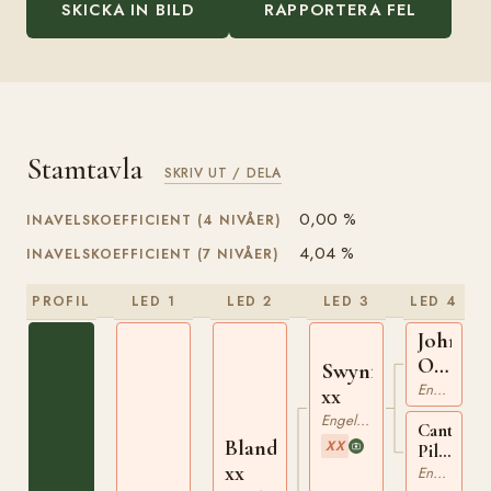
SKICKA IN BILD
RAPPORTERA FEL
Stamtavla
SKRIV UT / DELA
0,00 %
INAVELSKOEFFICIENT (4 NIVÅER)
4,04 %
INAVELSKOEFFICIENT (7 NIVÅER)
PROFIL
LED 1
LED 2
LED 3
LED 4
John
O'Gaun
Swynford
xx
Engelskt Fullblod
xx
Engelskt Fullblod
Canterbu
Blandford
XX
Pilgrim
xx
xx
Engelskt Fullblod