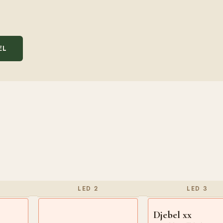
EL
LED 2
LED 3
Djebel xx