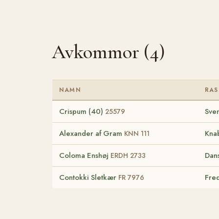
Avkommor (4)
NAMN
RAS
Crispum (40)
Sven
25579
Alexander af Gram
Kna
KNN 111
Coloma Enshøj
Dan
ERDH 2733
Contokki Sletkær
Fre
FR 7976