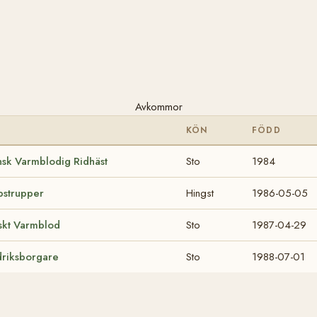
Avkommor
KÖN
FÖDD
sk Varmblodig Ridhäst
Sto
1984
bstrupper
Hingst
1986-05-05
skt Varmblod
Sto
1987-04-29
driksborgare
Sto
1988-07-01