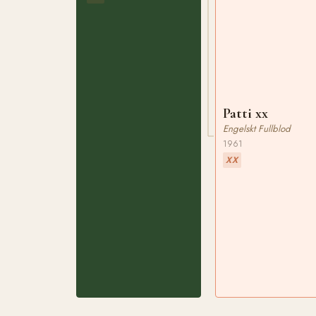
Patti xx
Engelskt Fullblod
1961
XX