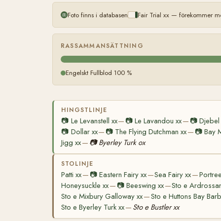
Foto finns i databasen
Fair Trial xx — förekommer me
RASSAMMANSÄTTNING
Engelskt Fullblod 100 %
HINGSTLINJE
📷
Le Levanstell xx
📷
Le Lavandou xx
📷
Djebel
—
—
📷
Dollar xx
📷
The Flying Dutchman xx
📷
Bay M
—
—
Jigg xx
📷
Byerley Turk ox
—
STOLINJE
Patti xx
📷
Eastern Fairy xx
Sea Fairy xx
Portree
—
—
—
Honeysuckle xx
📷
Beeswing xx
Sto e Ardrossan
—
—
Sto e Mixbury Galloway xx
Sto e Huttons Bay Barb
—
Sto e Byerley Turk xx
Sto e Bustler xx
—