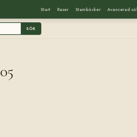
Start
Raser
Stamböcker
Avancerad sö
SÖK
305