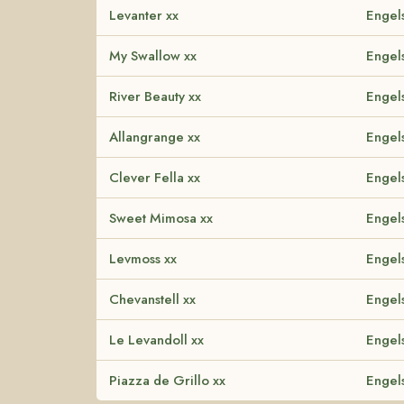
Levanter xx
Engels
My Swallow xx
Engels
River Beauty xx
Engels
Allangrange xx
Engels
Clever Fella xx
Engels
Sweet Mimosa xx
Engels
Levmoss xx
Engels
Chevanstell xx
Engels
Le Levandoll xx
Engels
Piazza de Grillo xx
Engels