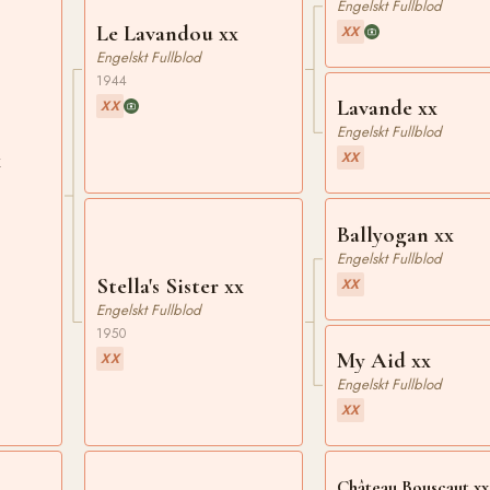
Engelskt Fullblod
Le Lavandou xx
XX
Engelskt Fullblod
1944
Lavande xx
XX
Engelskt Fullblod
x
XX
Ballyogan xx
Engelskt Fullblod
Stella's Sister xx
XX
Engelskt Fullblod
1950
My Aid xx
XX
Engelskt Fullblod
XX
Château Bouscaut xx