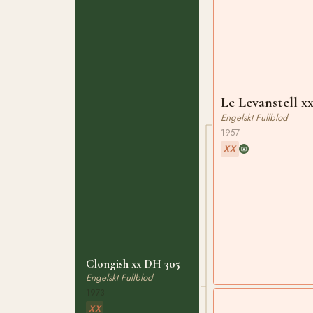
Le Levanstell x
Engelskt Fullblod
1957
XX
Clongish xx DH 305
Engelskt Fullblod
1973
XX