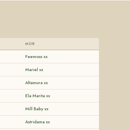
MOR
Feemoss xx
Mariel xx
Altamura xx
Ela Marita xx
Mill Baby xx
Astridama xx