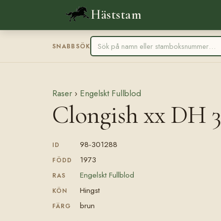
Häststam
SNABBSÖK
Raser
›
Engelskt Fullblod
Clongish xx DH 
98-301288
ID
1973
FÖDD
Engelskt Fullblod
RAS
Hingst
KÖN
brun
FÄRG