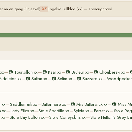
r än en gång (linjeavel)
Engelskt Fullblod (xx) — Thoroughbred
XX
 xx
📷
Tourbillon xx
📷
Ksar xx
📷
Bruleur xx
📷
Chouberski xx
—
—
—
—
—
iddleton xx
📷
Sultan xx
📷
Selim xx
📷
Buzzard xx
Woodpecker
—
—
—
—
 xx
Saddlemark xx
Buttermere xx
📷
Mrs Butterwick xx
📷
Miss Mi
—
—
—
—
 xx
Lady Eliza xx
Sto e Spadille xx
Sylvia xx
Ferret xx
Sto e Reg
—
—
—
—
—
 xx
Sto e Bay Bolton xx
Sto e Coneyskins xx
Sto e Hutton's Grey Ba
—
—
—