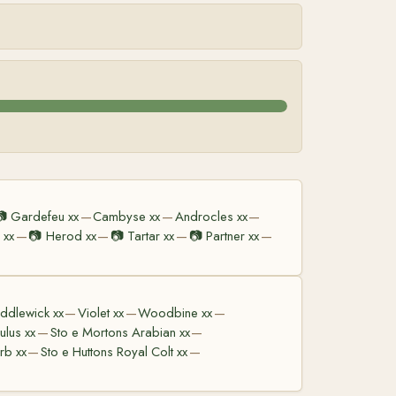
📷
Gardefeu xx
Cambyse xx
Androcles xx
—
—
—
 xx
📷
Herod xx
📷
Tartar xx
📷
Partner xx
—
—
—
—
ddlewick xx
Violet xx
Woodbine xx
—
—
—
ulus xx
Sto e Mortons Arabian xx
—
—
rb xx
Sto e Huttons Royal Colt xx
—
—