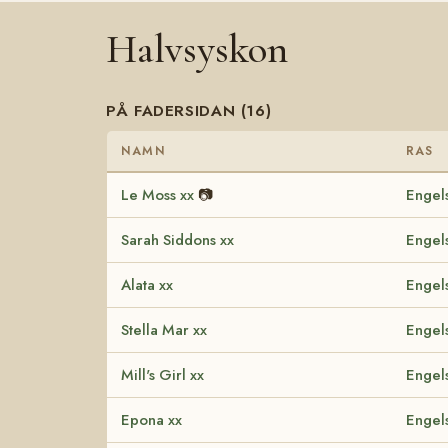
Halvsyskon
PÅ FADERSIDAN (16)
NAMN
RAS
Le Moss xx
📷
Engels
Sarah Siddons xx
Engels
Alata xx
Engels
Stella Mar xx
Engels
Mill's Girl xx
Engels
Epona xx
Engels