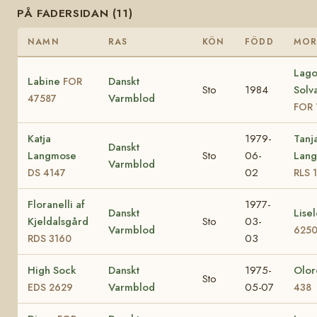
PÅ FADERSIDAN (11)
NAMN
RAS
KÖN
FÖDD
MO
Lago
Labine
Danskt
FOR
Sto
1984
Solv
Varmblod
47587
FOR 
Katja
1979-
Tanj
Danskt
Langmose
Sto
06-
Lan
Varmblod
02
DS 4147
RLS 
Floranelli af
1977-
Danskt
Lise
Kjeldalsgård
Sto
03-
Varmblod
625
03
RDS 3160
High Sock
Danskt
1975-
Olo
Sto
Varmblod
05-07
EDS 2629
438