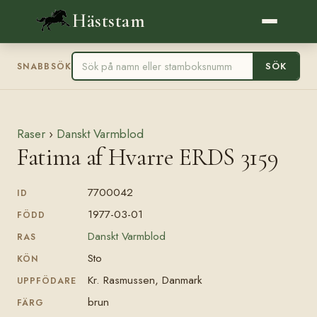
Häststam
SÖK
SNABBSÖK
Raser
›
Danskt Varmblod
Fatima af Hvarre ERDS 3159
7700042
ID
1977-03-01
FÖDD
Danskt Varmblod
RAS
Sto
KÖN
Kr. Rasmussen, Danmark
UPPFÖDARE
brun
FÄRG