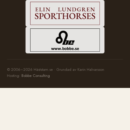
© 2006–2026 Häststam.se · Grundad av Karin Halvarsson
Hosting:
Bobbe Consulting