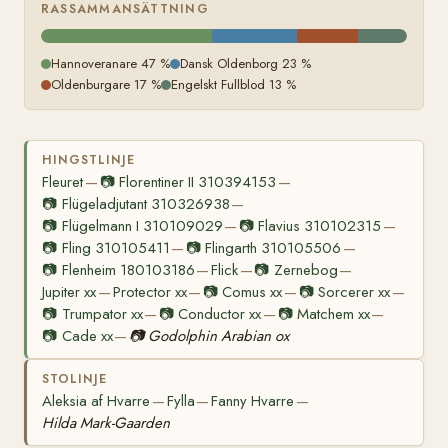
RASSAMMANSÄTTNING
Hannoveranare 47 %
Dansk Oldenborg 23 %
Oldenburgare 17 %
Engelskt Fullblod 13 %
HINGSTLINJE
Fleuret
📷
Florentiner II 310394153
—
—
📷
Flügeladjutant 310326938
—
📷
Flügelmann I 310109029
📷
Flavius 310102315
—
—
📷
Fling 310105411
📷
Flingarth 310105506
—
—
📷
Flenheim 180103186
Flick
📷
Zernebog
—
—
—
Jupiter xx
Protector xx
📷
Comus xx
📷
Sorcerer xx
—
—
—
—
📷
Trumpator xx
📷
Conductor xx
📷
Matchem xx
—
—
—
📷
Cade xx
📷
Godolphin Arabian ox
—
STOLINJE
Aleksia af Hvarre
Fylla
Fanny Hvarre
—
—
—
Hilda Mark-Gaarden