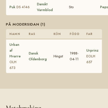
Danskt
Puk
Sto
Peps
DS 4146
Varmblod
PÅ MODERSIDAN (1)
NAMN
RAS
KÖN
FÖDD
FAR
Urban
af
Urprinz
Dansk
1988-
Hvarre
Hingst
EOLH
Oldenborg
04-11
OLH
657
673
Matchmaking