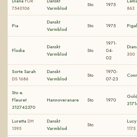
Diana
Danskt
Lam
FOR
Sto
1975
Varmblod
7540106
863
Danskt
Pia
Sto
1975
Piga
Varmblod
1971-
Danskt
Dia
Flodia
Sto
04-
Varmblod
300
02
Sorte Sarah
Danskt
1970-
Sto
Conn
Varmblod
07-23
DS 1686
Sto e.
Gold
Fleuret
Hannoveranare
Sto
1970
317
312742370
Luretta
Danskt
Luc
DH
Sto
Varmblod
1595
1175