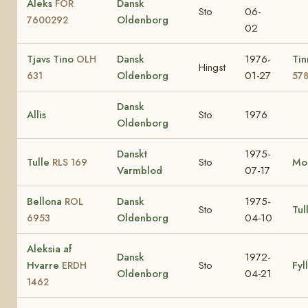
Aleks
Dansk
FOR
Sto
06-
Oldenborg
7600292
02
Tjavs Tino
Dansk
1976-
Ti
OLH
Hingst
Oldenborg
01-27
631
57
Dansk
Allis
Sto
1976
Oldenborg
Danskt
1975-
Tulle
Sto
Mo
RLS 169
Varmblod
07-17
Bellona
Dansk
1975-
ROL
Sto
Tul
Oldenborg
04-10
6953
Aleksia af
Dansk
1972-
Hvarre
Sto
Fyl
ERDH
Oldenborg
04-21
1462