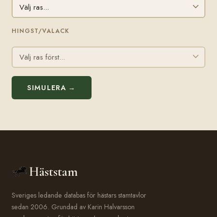
HINGST/VALACK
SIMULERA →
Häststam
Sveriges ledande databas för hästars stamtavlor
sedan 2006. Grundad av Karin Halvarsson