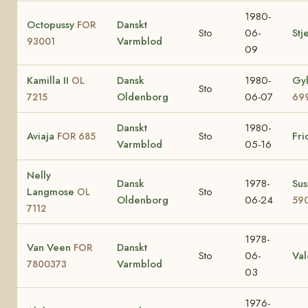
1980-
Octopussy
Danskt
FOR
Sto
06-
Stj
Varmblod
93001
09
Kamilla II
Dansk
1980-
Gy
OL
Sto
Oldenborg
06-07
7215
69
Danskt
1980-
Aviaja
Sto
Fr
FOR 685
Varmblod
05-16
Nelly
Dansk
1978-
Su
Langmose
Sto
OL
Oldenborg
06-24
59
7112
1978-
Van Veen
Danskt
FOR
Sto
06-
Va
Varmblod
7800373
03
1976-