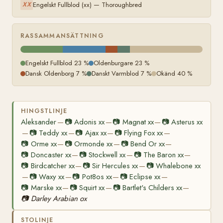
Engelskt Fullblod (xx) — Thoroughbred
XX
RASSAMMANSÄTTNING
Engelskt Fullblod 23 %
Oldenburgare 23 %
Dansk Oldenborg 7 %
Danskt Varmblod 7 %
Okänd 40 %
HINGSTLINJE
Aleksander
📷
Adonis xx
📷
Magnat xx
📷
Asterus xx
—
—
—
📷
Teddy xx
📷
Ajax xx
📷
Flying Fox xx
—
—
—
—
📷
Orme xx
📷
Ormonde xx
📷
Bend Or xx
—
—
—
📷
Doncaster xx
📷
Stockwell xx
📷
The Baron xx
—
—
—
📷
Birdcatcher xx
📷
Sir Hercules xx
📷
Whalebone xx
—
—
📷
Waxy xx
📷
Pot8os xx
📷
Eclipse xx
—
—
—
—
📷
Marske xx
📷
Squirt xx
📷
Bartlet's Childers xx
—
—
—
📷
Darley Arabian ox
STOLINJE