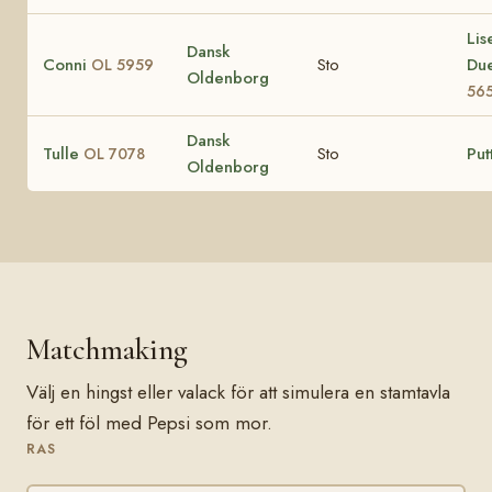
Lis
Dansk
Conni
Sto
Du
OL 5959
Oldenborg
56
Dansk
Tulle
Sto
Put
OL 7078
Oldenborg
Matchmaking
Välj en hingst eller valack för att simulera en stamtavla
för ett föl med Pepsi som mor.
RAS