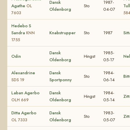
Dansk
1987-
Agathe
Sto
Tul
OL
Oldenborg
04-07
7603
58
Hedebo S
Sandra
Knabstrupper
Sto
1987
Sit
KNN
1755
Dansk
1985-
Odin
Hingst
Ne
Oldenborg
05-17
Alexandrine
Dansk
1984-
Sto
Bit
Sportponny
06-14
SDS 19
Laban Agerbo
Dansk
1984-
Hingst
Zit
Oldenborg
05-14
OLH 669
Ditta Agerbo
Dansk
1983-
Sto
Zit
Oldenborg
05-07
OL 7333