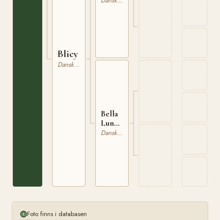
Danskt Varmblod
Blicy
Danskt Varmblod
Bella
Lundby
OL
Dansk Oldenborg
5621
Foto finns i databasen