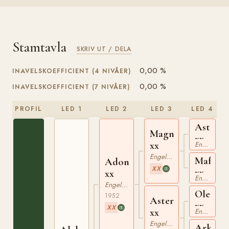
Stamtavla
SKRIV UT / DELA
0,00 %
INAVELSKOEFFICIENT (4 NIVÅER)
0,00 %
INAVELSKOEFFICIENT (7 NIVÅER)
PROFIL
LED 1
LED 2
LED 3
LED 4
Asterus
Magnat
xx
xx
Engelskt Fullblod
Engelskt Fullblod
Mafalda
Adonis
XX
xx
xx
Engelskt Fullblod
Engelskt Fullblod
Oleand
1952
Aster
xx
XX
xx
Engelskt Fullblod
Engelskt Fullblod
Arkebu