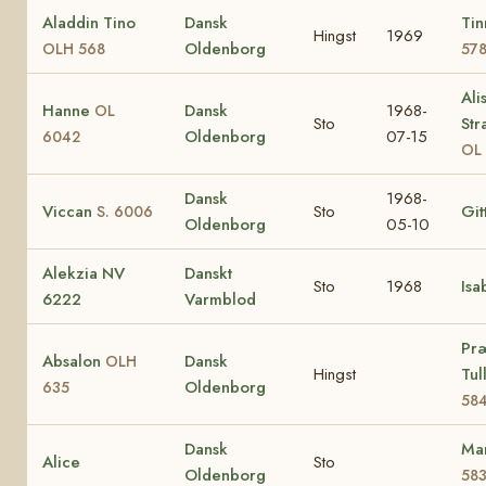
Aladdin Tino
Dansk
Ti
Hingst
1969
Oldenborg
OLH 568
57
Ali
Hanne
Dansk
1968-
OL
Sto
Str
Oldenborg
07-15
6042
OL
Dansk
1968-
Viccan
Sto
Git
S. 6006
Oldenborg
05-10
Alekzia NV
Danskt
Sto
1968
Isa
6222
Varmblod
Pr
Absalon
Dansk
OLH
Hingst
Tul
Oldenborg
635
58
Dansk
Ma
Alice
Sto
Oldenborg
58