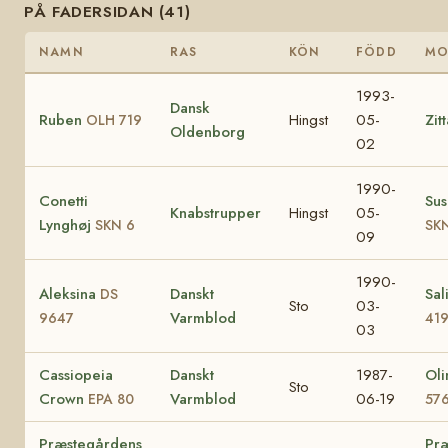
PÅ FADERSIDAN (41)
NAMN
RAS
KÖN
FÖDD
MO
1993-
Dansk
Ruben
Hingst
05-
Zit
OLH 719
Oldenborg
02
1990-
Conetti
Sus
Knabstrupper
Hingst
05-
Lynghøj
SKN 6
SKN
09
1990-
Aleksina
Danskt
Sal
DS
Sto
03-
Varmblod
9647
41
03
Cassiopeia
Danskt
1987-
Ol
Sto
Crown
Varmblod
06-19
EPA 80
57
Præstegårdens
Pr