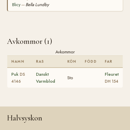
Blicy
Bella Lundby
—
Avkommor (1)
Avkommor
NAMN
RAS
KÖN
FÖDD
FAR
Puk
Danskt
Fleuret
DS
Sto
Varmblod
4146
DH 154
Halvsyskon