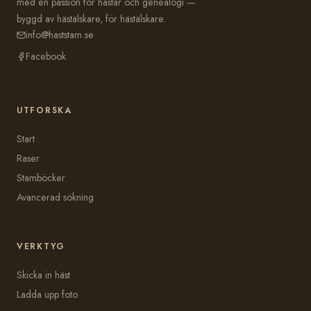
med en passion för hästar och genealogi —
byggd av hästälskare, för hästälskare.
info@haststam.se
Facebook
UTFORSKA
Start
Raser
Stamböcker
Avancerad sökning
VERKTYG
Skicka in häst
Ladda upp foto