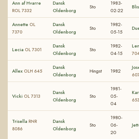
Ann af Hvarre
Dansk
1983-
Sto
Bli
Oldenborg
02-22
ROL 7332
Annette
Dansk
1982-
OL
Sto
Du
Oldenborg
05-15
7370
Dansk
1982-
Le
Lecia
Sto
OL 7301
Oldenborg
04-15
70
Dansk
Jos
Allex
Hingst
1982
OLH 645
Oldenborg
60
1981-
Dansk
Ka
Vicki
Sto
05-
OL 7313
Oldenborg
65
04
1980-
Trisella
Dansk
RNR
Sto
06-
Jet
Oldenborg
8086
20