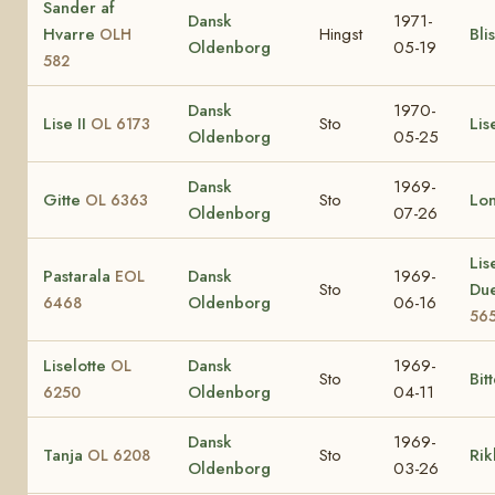
Sander af
Dansk
1971-
Hvarre
Hingst
Bli
OLH
Oldenborg
05-19
582
Dansk
1970-
Lise II
Sto
Li
OL 6173
Oldenborg
05-25
Dansk
1969-
Gitte
Sto
Lo
OL 6363
Oldenborg
07-26
Lis
Pastarala
Dansk
1969-
EOL
Sto
Du
Oldenborg
06-16
6468
56
Liselotte
Dansk
1969-
OL
Sto
Bit
Oldenborg
04-11
6250
Dansk
1969-
Tanja
Sto
Rik
OL 6208
Oldenborg
03-26