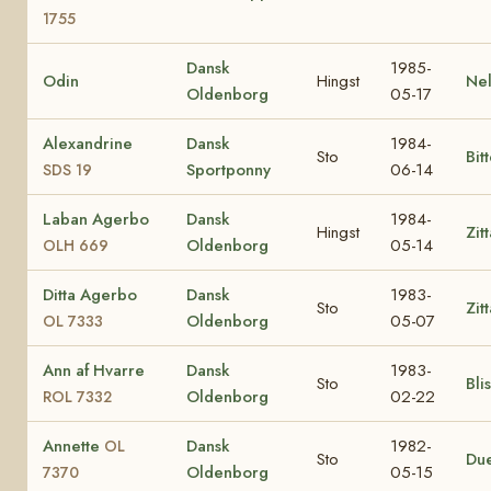
1755
Dansk
1985-
Odin
Hingst
Ne
Oldenborg
05-17
Alexandrine
Dansk
1984-
Sto
Bit
Sportponny
06-14
SDS 19
Laban Agerbo
Dansk
1984-
Hingst
Zit
Oldenborg
05-14
OLH 669
Ditta Agerbo
Dansk
1983-
Sto
Zit
Oldenborg
05-07
OL 7333
Ann af Hvarre
Dansk
1983-
Sto
Bli
Oldenborg
02-22
ROL 7332
Annette
Dansk
1982-
OL
Sto
Du
Oldenborg
05-15
7370