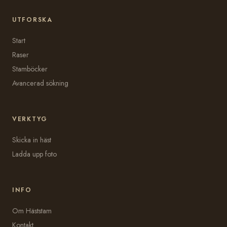
UTFORSKA
Start
Raser
Stamböcker
Avancerad sökning
VERKTYG
Skicka in häst
Ladda upp foto
INFO
Om Häststam
Kontakt