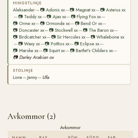
HINGSTLINJE
Aleksander
📷
Adonis xx
📷
Magnat xx
📷
Asterus xx
—
—
—
📷
Teddy xx
📷
Ajax xx
📷
Flying Fox xx
—
—
—
—
📷
Orme xx
📷
Ormonde xx
📷
Bend Or xx
—
—
—
📷
Doncaster xx
📷
Stockwell xx
📷
The Baron xx
—
—
—
📷
Birdcatcher xx
📷
Sir Hercules xx
📷
Whalebone xx
—
—
📷
Waxy xx
📷
Pot8os xx
📷
Eclipse xx
—
—
—
—
📷
Marske xx
📷
Squirt xx
📷
Bartlet's Childers xx
—
—
—
📷
Darley Arabian ox
STOLINJE
Lone
Jenny
Ulla
—
—
Avkommor (2)
Avkommor
NAMN
RAS
KÖN
FÖDD
FAR