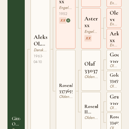
xx
Engelskt Fullblod
Engelskt Fullblod
Oleand
1952
Aster
xx
XX
Engelskt Fullblod
xx
Engelskt Fullblod
Arkebu
Aleksander
XX
xx
OLH
Engelskt Fullblod
492
Dansk Oldenborg
Godin
1963-
3303555
04-10
Olaf
Oldenburgare
330379742
Goldschn
Oldenburgare
334555833
Rosenland
Oldenburgare
337365500
Grund
Oldenburgare
3303473
Rosenkrone
Oldenburgare
II
Rosenkr
334572833
Oldenburgare
Gitte
334159629
OL
Oldenburgare