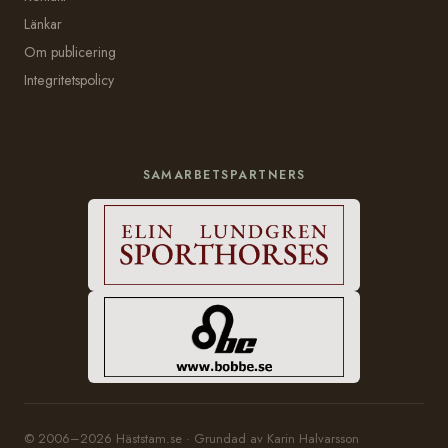
Länkar
Om publicering
Integritetspolicy
SAMARBETSPARTNERS
© 2006–2026 Häststam.se · Grundad av Karin Halvarsson