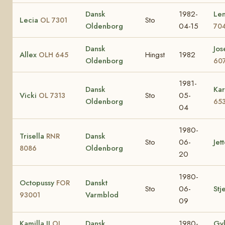
Dansk
1982-
Le
Lecia
Sto
OL 7301
Oldenborg
04-15
70
Dansk
Jos
Allex
Hingst
1982
OLH 645
Oldenborg
60
1981-
Dansk
Ka
Vicki
Sto
05-
OL 7313
Oldenborg
65
04
1980-
Trisella
Dansk
RNR
Sto
06-
Jet
Oldenborg
8086
20
1980-
Octopussy
Danskt
FOR
Sto
06-
Stj
Varmblod
93001
09
Kamilla II
Dansk
1980-
Gy
OL