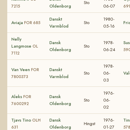
Sto
Oldenborg
06-07
7215
69
Danskt
1980-
Aviaja
Sto
Fr
FOR 685
Varmblod
05-16
Nelly
Dansk
1978-
Su
Langmose
Sto
OL
Oldenborg
06-24
59
7112
1978-
Van Veen
Danskt
FOR
Sto
06-
Va
Varmblod
7800373
03
1976-
Aleks
Dansk
FOR
Sto
06-
Oldenborg
7600292
02
Tjavs Tino
Dansk
1976-
Ti
OLH
Hingst
Oldenborg
01-27
631
57