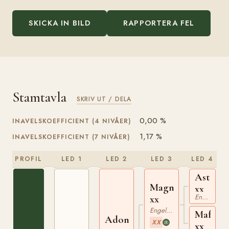
SKICKA IN BILD
RAPPORTERA FEL
Stamtavla
SKRIV UT / DELA
0,00 %
INAVELSKOEFFICIENT (4 NIVÅER)
1,17 %
INAVELSKOEFFICIENT (7 NIVÅER)
PROFIL
LED 1
LED 2
LED 3
LED 4
Asterus
Magnat
xx
Engelskt Fullblod
xx
Engelskt Fullblod
Mafalda
Adonis
XX
xx