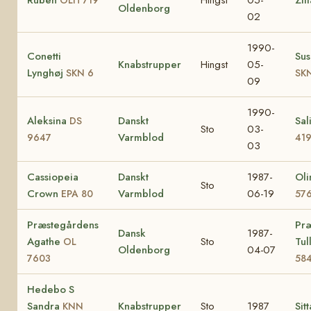
Oldenborg
02
1990-
Conetti
Sus
Knabstrupper
Hingst
05-
Lynghøj
SKN 6
SKN
09
1990-
Aleksina
Danskt
Sal
DS
Sto
03-
Varmblod
9647
41
03
Cassiopeia
Danskt
1987-
Ol
Sto
Crown
Varmblod
06-19
EPA 80
57
Præstegårdens
Pr
Dansk
1987-
Agathe
Sto
Tul
OL
Oldenborg
04-07
7603
58
Hedebo S
Sandra
Knabstrupper
Sto
1987
Sit
KNN