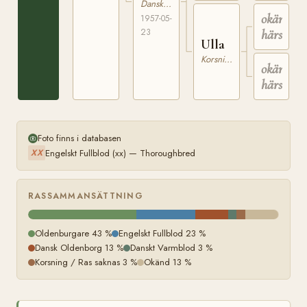
1543
6585
Danskt Varmblod
okänd
1957-05-
23
härstam
Ulla
Korsning / Ras saknas
okänd
härstam
Foto finns i databasen
Engelskt Fullblod (xx) — Thoroughbred
XX
RASSAMMANSÄTTNING
Oldenburgare 43 %
Engelskt Fullblod 23 %
Dansk Oldenborg 13 %
Danskt Varmblod 3 %
Korsning / Ras saknas 3 %
Okänd 13 %