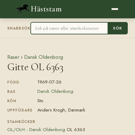
Häststam
SÖK
SNABBSÖK
Raser
›
Dansk Oldenborg
Gitte OL 6363
1969-07-26
FÖDD
Dansk Oldenborg
RAS
Sto
KÖN
Anders Krogh, Danmark
UPPFÖDARE
STAMBÖCKER
OL/OLH - Dansk Oldenborg
OL 6363