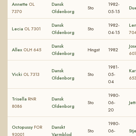
Annette
Dansk
1982-
OL
Sto
Du
Oldenborg
05-15
7370
Dansk
1982-
Le
Lecia
Sto
OL 7301
Oldenborg
04-15
70
Dansk
Jos
Allex
Hingst
1982
OLH 645
Oldenborg
60
1981-
Dansk
Ka
Vicki
Sto
05-
OL 7313
Oldenborg
65
04
1980-
Trisella
Dansk
RNR
Sto
06-
Jet
Oldenborg
8086
20
1980-
Octopussy
Danskt
FOR
Sto
06-
Stj
Varmblod
93001