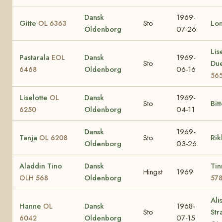
Dansk
1969-
Gitte
Sto
Lo
OL 6363
Oldenborg
07-26
Lis
Pastarala
Dansk
1969-
EOL
Sto
Du
Oldenborg
06-16
6468
56
Liselotte
Dansk
1969-
OL
Sto
Bit
Oldenborg
04-11
6250
Dansk
1969-
Tanja
Sto
Rik
OL 6208
Oldenborg
03-26
Aladdin Tino
Dansk
Ti
Hingst
1969
Oldenborg
OLH 568
57
Ali
Hanne
Dansk
1968-
OL
Sto
Str
Oldenborg
07-15
6042