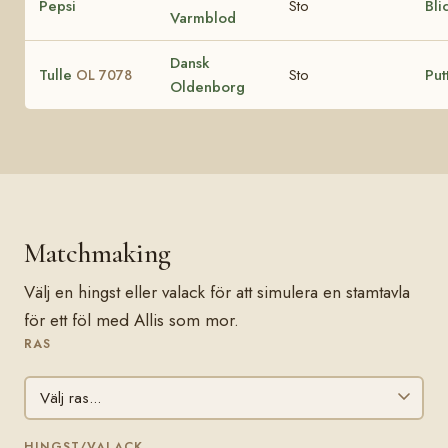
Pepsi
Sto
Bli
Varmblod
Dansk
Tulle
Sto
Put
OL 7078
Oldenborg
Matchmaking
Välj en hingst eller valack för att simulera en stamtavla
för ett föl med Allis som mor.
RAS
HINGST/VALACK