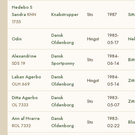
Hedebo S
Sandra
Knabstrupper
Sto
1987
Sit
KNN
1755
Dansk
1985-
Odin
Hingst
Ne
Oldenborg
05-17
Alexandrine
Dansk
1984-
Sto
Bit
Sportponny
06-14
SDS 19
Laban Agerbo
Dansk
1984-
Hingst
Zit
Oldenborg
05-14
OLH 669
Ditta Agerbo
Dansk
1983-
Sto
Zit
Oldenborg
05-07
OL 7333
Ann af Hvarre
Dansk
1983-
Sto
Bli
Oldenborg
02-22
ROL 7332