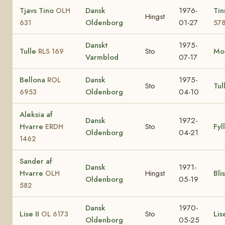
Tjavs Tino
Dansk
1976-
Ti
OLH
Hingst
Oldenborg
01-27
631
57
Danskt
1975-
Tulle
Sto
Mo
RLS 169
Varmblod
07-17
Bellona
Dansk
1975-
ROL
Sto
Tul
Oldenborg
04-10
6953
Aleksia af
Dansk
1972-
Hvarre
Sto
Fyl
ERDH
Oldenborg
04-21
1462
Sander af
Dansk
1971-
Hvarre
Hingst
Bli
OLH
Oldenborg
05-19
582
Dansk
1970-
Lise II
Sto
Li
OL 6173
Oldenborg
05-25