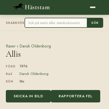
Häststam
SÖK
SNABBSÖK
Raser
›
Dansk Oldenborg
Allis
1976
FÖDD
Dansk Oldenborg
RAS
Sto
KÖN
SKICKA IN BILD
RAPPORTERA FEL