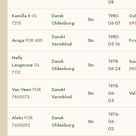
09
Kamilla II
Dansk
1980-
Gy
OL
Sto
Oldenborg
06-07
7215
69
Danskt
1980-
Aviaja
Sto
Fr
FOR 685
Varmblod
05-16
Nelly
Dansk
1978-
Su
Langmose
Sto
OL
Oldenborg
06-24
59
7112
1978-
Van Veen
Danskt
FOR
Sto
06-
Va
Varmblod
7800373
03
1976-
Aleks
Dansk
FOR
Sto
06-
Oldenborg
7600292
02