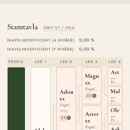
Stamtavla
SKRIV UT / DELA
0,00 %
INAVELSKOEFFICIENT (4 NIVÅER)
0,00 %
INAVELSKOEFFICIENT (7 NIVÅER)
PROFIL
LED 1
LED 2
LED 3
LED 4
Asterus
Magnat
xx
xx
Engelskt Fullblod
Engelskt Fullblod
Mafalda
Adonis
XX
xx
xx
Engelskt Fullblod
Engelskt Fullblod
Oleand
1952
Aster
xx
XX
xx
Engelskt Fullblod
Engelskt Fullblod
Arkebu