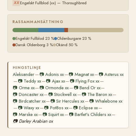
Engelskt Fullblod (xx) — Thoroughbred
XX
RASSAMMANSÄTTNING
Engelskt Fullblod 23 %
Oldenburgare 23 %
Dansk Oldenborg 3 %
Okänd 50 %
HINGSTLINJE
Aleksander
📷
Adonis xx
📷
Magnat xx
📷
Asterus xx
—
—
—
📷
Teddy xx
📷
Ajax xx
📷
Flying Fox xx
—
—
—
—
📷
Orme xx
📷
Ormonde xx
📷
Bend Or xx
—
—
—
📷
Doncaster xx
📷
Stockwell xx
📷
The Baron xx
—
—
—
📷
Birdcatcher xx
📷
Sir Hercules xx
📷
Whalebone xx
—
—
📷
Waxy xx
📷
Pot8os xx
📷
Eclipse xx
—
—
—
—
📷
Marske xx
📷
Squirt xx
📷
Bartlet's Childers xx
—
—
—
📷
Darley Arabian ox