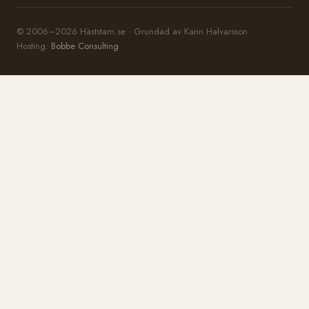
© 2006–2026 Häststam.se · Grundad av Karin Halvarsson
Hosting:
Bobbe Consulting