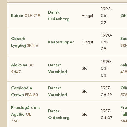
1993-
Dansk
Ruben
Hingst
05-
Zit
OLH 719
Oldenborg
02
1990-
Conetti
Sus
Knabstrupper
Hingst
05-
Lynghøj
SKN 6
SKN
09
1990-
Aleksina
Danskt
Sal
DS
Sto
03-
Varmblod
9647
41
03
Cassiopeia
Danskt
1987-
Ol
Sto
Crown
Varmblod
06-19
EPA 80
57
Præstegårdens
Pr
Dansk
1987-
Agathe
Sto
Tul
OL
Oldenborg
04-07
7603
58