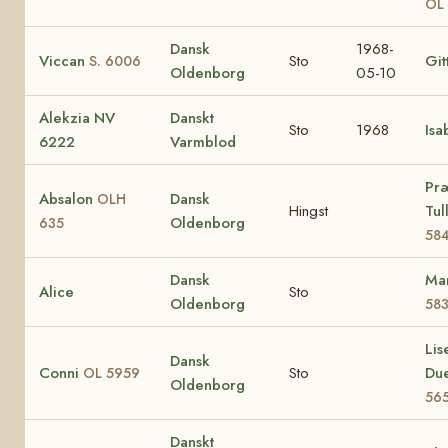
OL
Dansk
1968-
Viccan
Sto
Git
S. 6006
Oldenborg
05-10
Alekzia NV
Danskt
Sto
1968
Isa
6222
Varmblod
Pr
Absalon
Dansk
OLH
Hingst
Tul
Oldenborg
635
58
Dansk
Ma
Alice
Sto
Oldenborg
58
Lis
Dansk
Conni
Sto
Du
OL 5959
Oldenborg
56
Danskt