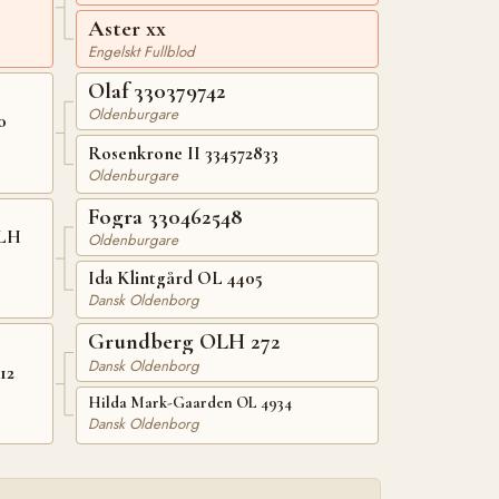
Aster xx
Engelskt Fullblod
Olaf 330379742
Oldenburgare
0
Rosenkrone II 334572833
Oldenburgare
Fogra 330462548
OLH
Oldenburgare
Ida Klintgård OL 4405
Dansk Oldenborg
Grundberg OLH 272
Dansk Oldenborg
12
Hilda Mark-Gaarden OL 4934
Dansk Oldenborg