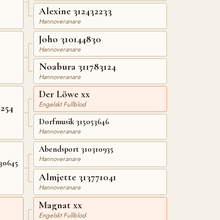
Alexine 312432233
Hannoveranare
Joho 310144830
Hannoveranare
Noabura 311783124
Hannoveranare
Der Löwe xx
Engelskt Fullblod
254
Dorfmusik 315053646
Hannoveranare
Abendsport 310310935
Hannoveranare
30645
Almjette 313771041
Hannoveranare
Magnat xx
Engelskt Fullblod