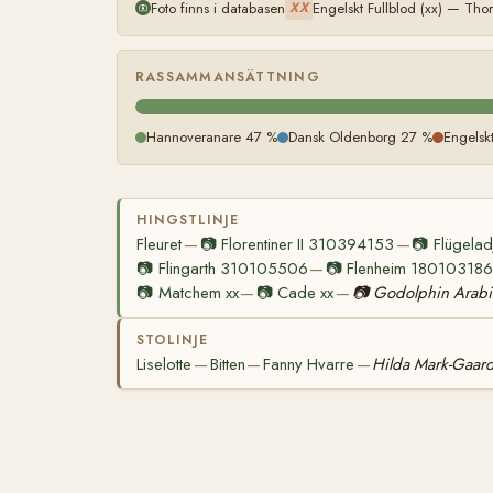
Foto finns i databasen
Engelskt Fullblod (xx) — Th
XX
RASSAMMANSÄTTNING
Hannoveranare 47 %
Dansk Oldenborg 27 %
Engelsk
HINGSTLINJE
Fleuret
📷
Florentiner II 310394153
📷
Flügela
—
—
📷
Flingarth 310105506
📷
Flenheim 18010318
—
📷
Matchem xx
📷
Cade xx
📷
Godolphin Arabi
—
—
STOLINJE
Liselotte
Bitten
Fanny Hvarre
Hilda Mark-Gaar
—
—
—