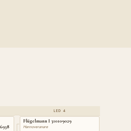
LED 4
Flügelmann I 310109029
26938
Hannoveranare