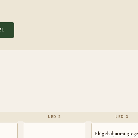
EL
LED 2
LED 3
Flügeladjutant 3103