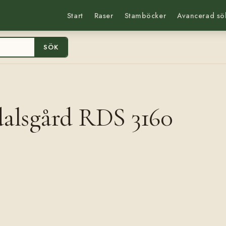
Start
Raser
Stamböcker
Avancerad sö
SÖK
ldalsgård RDS 3160