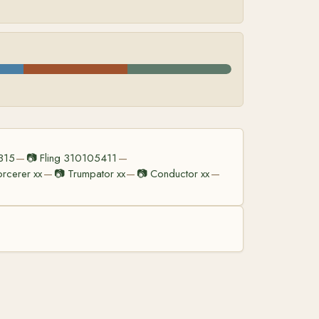
315
📷
Fling 310105411
—
—
orcerer xx
📷
Trumpator xx
📷
Conductor xx
—
—
—