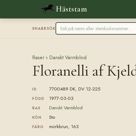
Häststam
SNABBSÖK
Raser
›
Danskt Varmblod
Floranelli af Kje
7700489 DK, DV 12-225
ID
1977-03-03
FÖDD
Danskt Varmblod
RAS
Sto
KÖN
mörkbrun, 163
FÄRG