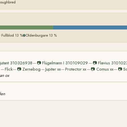
oroughbred
t Fullblod 13 %
Oldenburgare 13 %
djutant 310326938
📷
Flügelmann I 310109029
📷
Flavius 310102
—
—
6
Flick
📷
Zernebog
Jupiter xx
Protector xx
📷
Comus xx
📷
S
—
—
—
—
—
—
an ox
den