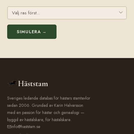
SIMULERA →
Häststam
Sveriges ledande databas för hästars stamtavlor
sedan 2006. Grundad av Karin Halvarsson
med en passion för hästar och genealogi —
byggd av hästälskare, för hästälskare.
info@haststam.se