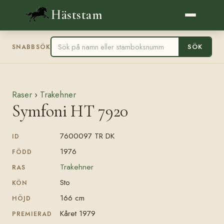
Häststam
SÖK
SNABBSÖK
Raser
›
Trakehner
Symfoni HT 7920
7600097 TR DK
ID
1976
FÖDD
Trakehner
RAS
Sto
KÖN
166 cm
HÖJD
Kåret 1979
PREMIERAD