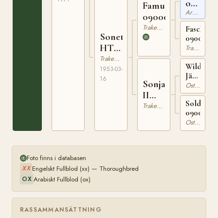
ox
Famulus
Arabiskt Fullblod
PASB
090005138
97
Trakehner
Faschings
Sonett
09002343
HT
Trakehner
7101
Trakehner
Wilder
1953-03-
Jäger
16
Sonja
09002334
Ostpreussare
II
Soldanell
090133449
Trakehner
0900080
Ostpreussare
Foto finns i databasen
Engelskt Fullblod (xx) — Thoroughbred
XX
Arabiskt Fullblod (ox)
OX
RASSAMMANSÄTTNING