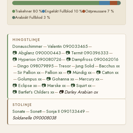
Trakehner 80 %
Engelskt Fullblod 10 %
Ostpreussare 7 %
Arabiskt Fullblod 3 %
HINGSTLINJE
Donauschimmer
Valentin 090033465
—
—
📷
Abglanz 090000443
📷
Termit 090396333
—
—
📷
Hyperion 090080726
📷
Dampfross 090062016
—
Dingo 098079895
Tresor
Jung Solid
Bacchus xx
—
—
—
—
Sir Pallion xx
Pallion xx
📷
Mündig xx
📷
Catton xx
—
—
—
—
Golumpus xx
📷
Gohanna xx
Mercury xx
—
—
—
—
📷
Eclipse xx
📷
Marske xx
📷
Squirt xx
—
—
—
📷
Bartlet's Childers xx
📷
Darley Arabian ox
—
STOLINJE
Sonate
Sonett
Sonja II 090133449
—
—
—
Soldanelle 090008038