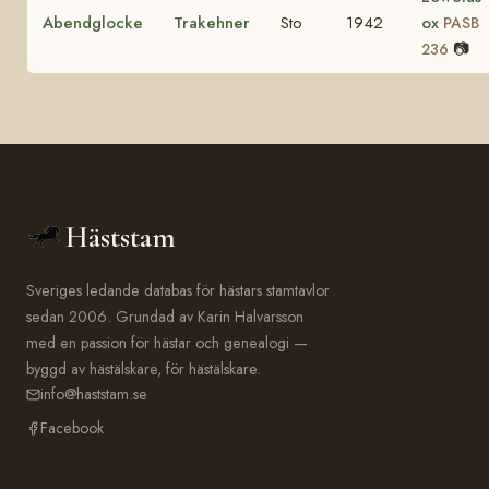
Abendglocke
Trakehner
Sto
1942
ox
PASB
📷
236
Häststam
Sveriges ledande databas för hästars stamtavlor
sedan 2006. Grundad av Karin Halvarsson
med en passion för hästar och genealogi —
byggd av hästälskare, för hästälskare.
info@haststam.se
Facebook