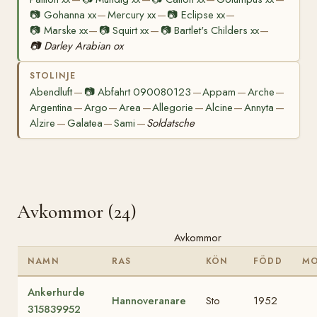
📷
Gohanna xx
Mercury xx
📷
Eclipse xx
—
—
—
📷
Marske xx
📷
Squirt xx
📷
Bartlet's Childers xx
—
—
—
📷
Darley Arabian ox
STOLINJE
Abendluft
📷
Abfahrt 090080123
Appam
Arche
—
—
—
—
Argentina
Argo
Area
Allegorie
Alcine
Annyta
—
—
—
—
—
—
Alzire
Galatea
Sami
Soldatsche
—
—
—
Avkommor (24)
Avkommor
NAMN
RAS
KÖN
FÖDD
M
Ankerhurde
Hannoveranare
Sto
1952
315839952