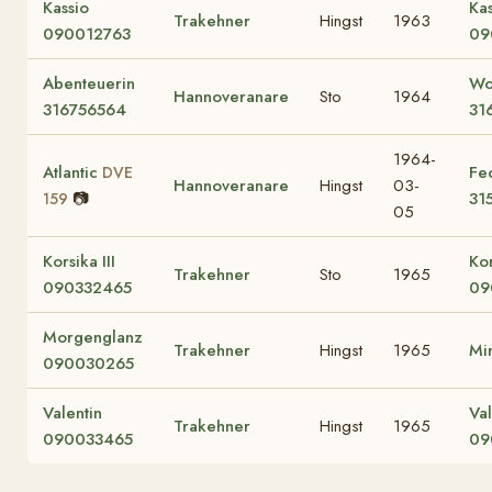
Kassio
Kas
Trakehner
Hingst
1963
090012763
09
Abenteuerin
Wo
Hannoveranare
Sto
1964
316756564
31
1964-
Atlantic
Fe
DVE
Hannoveranare
Hingst
03-
📷
31
159
05
Korsika III
Kor
Trakehner
Sto
1965
090332465
09
Morgenglanz
Trakehner
Hingst
1965
Mi
090030265
Valentin
Va
Trakehner
Hingst
1965
090033465
09