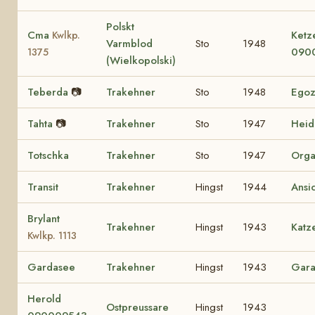
Polskt
Cma
Ketz
Kwlkp.
Varmblod
Sto
1948
090
1375
(Wielkopolski)
Teberda
📷
Trakehner
Sto
1948
Ego
Tahta
📷
Trakehner
Sto
1947
Heid
Totschka
Trakehner
Sto
1947
Orga
Transit
Trakehner
Hingst
1944
Ansi
Brylant
Trakehner
Hingst
1943
Katz
Kwlkp. 1113
Gardasee
Trakehner
Hingst
1943
Gar
Herold
Ostpreussare
Hingst
1943