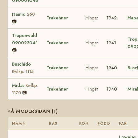
090009543
Hamid
260
Trakehner
Hingst
1942
Hapa
📷
Tropenwald
Trop
090023041
Trakehner
Hingst
1941
090
📷
Buschido
Trakehner
Hingst
1940
Busc
Kwlkp. 1115
Midas
Kwlkp.
Trakehner
Hingst
1940
Mira
📷
1170
PÅ MODERSIDAN (1)
NAMN
RAS
KÖN
FÖDD
FAR
Lowelas