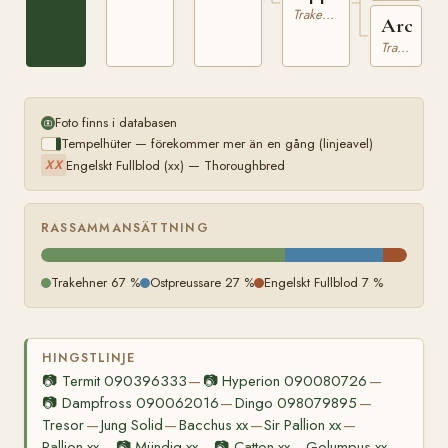
Trakehner
Arche
Trakehner
Foto finns i databasen
Tempelhüter — förekommer mer än en gång (linjeavel)
Engelskt Fullblod (xx) — Thoroughbred
XX
RASSAMMANSÄTTNING
Trakehner 67 %
Ostpreussare 27 %
Engelskt Fullblod 7 %
HINGSTLINJE
📷
Termit 090396333
📷
Hyperion 090080726
—
—
📷
Dampfross 090062016
Dingo 098079895
—
—
Tresor
Jung Solid
Bacchus xx
Sir Pallion xx
—
—
—
—
Pallion xx
📷
Mündig xx
📷
Catton xx
Golumpus xx
—
—
—
—