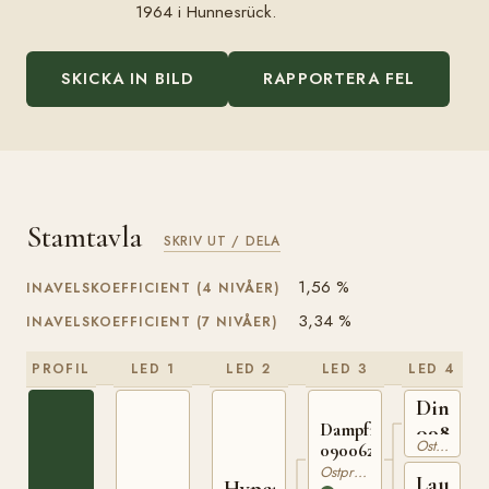
1964 i Hunnesrück.
SKICKA IN BILD
RAPPORTERA FEL
Stamtavla
SKRIV UT / DELA
1,56 %
INAVELSKOEFFICIENT (4 NIVÅER)
3,34 %
INAVELSKOEFFICIENT (7 NIVÅER)
PROFIL
LED 1
LED 2
LED 3
LED 4
Dingo
Dampfross
098079
Ostpreussare
090062016
Ostpreussare
Laura
Hyperion