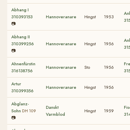
Abhang I
Ank
310393153
Hannoveranare
Hingst
1953
31
📷
Abhang II
Ank
310399256
Hannoveranare
Hingst
1956
31
📷
Ahnenfürstin
Fr
Hannoveranare
Sto
1956
316138756
31
Artur
Hannoveranare
Hingst
1956
310399356
Abglanz-
Danskt
Fi
Sohn
Hingst
1959
DH 109
Varmblod
31
📷