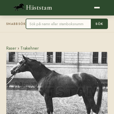
Häststam
SÖK
SNABBSÖK
Raser
›
Trakehner