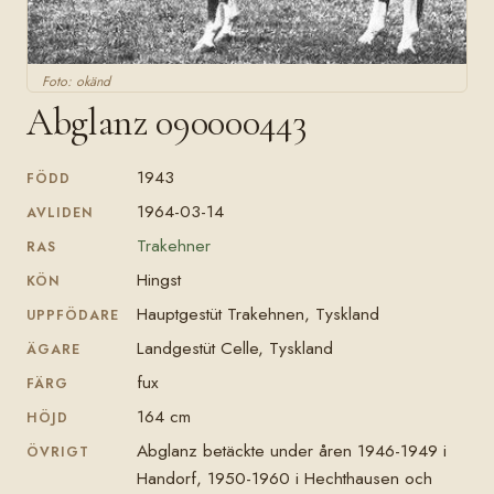
Foto: okänd
Abglanz 090000443
1943
FÖDD
1964-03-14
AVLIDEN
Trakehner
RAS
Hingst
KÖN
Hauptgestüt Trakehnen, Tyskland
UPPFÖDARE
Landgestüt Celle, Tyskland
ÄGARE
fux
FÄRG
164 cm
HÖJD
Abglanz betäckte under åren 1946-1949 i
ÖVRIGT
Handorf, 1950-1960 i Hechthausen och