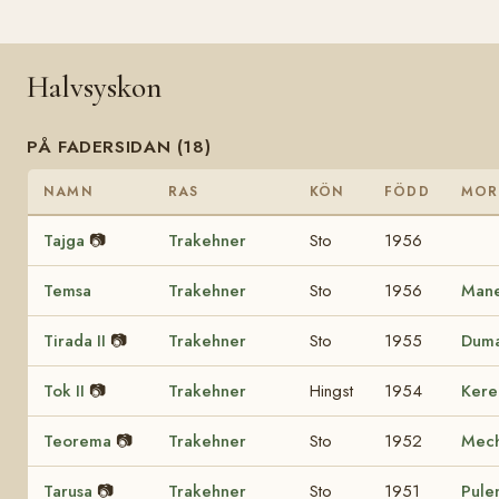
Halvsyskon
PÅ FADERSIDAN (18)
NAMN
RAS
KÖN
FÖDD
MOR
Tajga
📷
Trakehner
Sto
1956
Temsa
Trakehner
Sto
1956
Man
Tirada II
📷
Trakehner
Sto
1955
Dum
Tok II
📷
Trakehner
Hingst
1954
Kere
Teorema
📷
Trakehner
Sto
1952
Mech
Tarusa
📷
Trakehner
Sto
1951
Pule