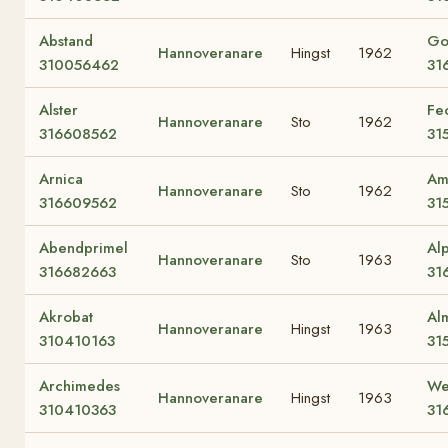
Abstand
Go
Hannoveranare
Hingst
1962
310056462
31
Alster
Fe
Hannoveranare
Sto
1962
316608562
31
Arnica
Amt
Hannoveranare
Sto
1962
316609562
31
Abendprimel
Al
Hannoveranare
Sto
1963
316682663
31
Akrobat
Al
Hannoveranare
Hingst
1963
310410163
31
Archimedes
We
Hannoveranare
Hingst
1963
310410363
31