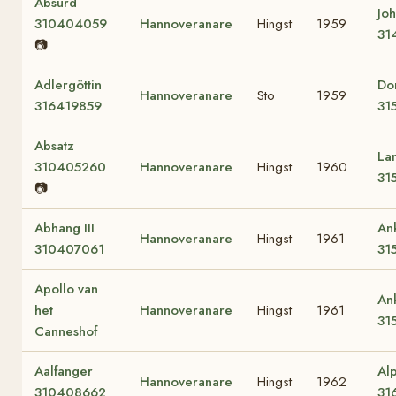
Absurd
Joh
310404059
Hannoveranare
Hingst
1959
31
📷
Adlergöttin
Do
Hannoveranare
Sto
1959
316419859
31
Absatz
La
310405260
Hannoveranare
Hingst
1960
31
📷
Abhang III
Ank
Hannoveranare
Hingst
1961
310407061
31
Apollo van
An
het
Hannoveranare
Hingst
1961
31
Canneshof
Aalfanger
Al
Hannoveranare
Hingst
1962
310408662
31