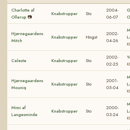
Charlotte af
2004-
G
Knabstrupper
Sto
Ollerup
📷
06-07
O
M
Hjørnegaardens
2002-
Knabstrupper
Hingst
L
Mitch
04-26
K
2002-
Y
Celeste
Knabstrupper
Sto
02-25
K
M
Hjørnegaardens
2001-
Knabstrupper
Sto
L
Mouniq
05-04
K
M
Mimi af
2000-
Knabstrupper
Sto
L
Langesminde
03-24
K