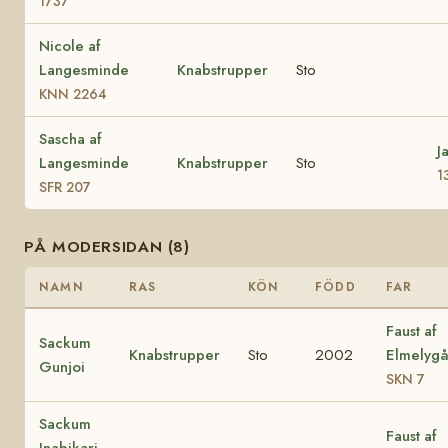
1737
Nicole af
Langesminde
Knabstrupper
Sto
KNN 2264
Sascha af
J
Langesminde
Knabstrupper
Sto
1
SFR 207
PÅ MODERSIDAN (8)
NAMN
RAS
KÖN
FÖDD
FAR
Faust af
Sackum
Knabstrupper
Sto
2002
Elmelyg
Gunjoi
SKN 7
Sackum
Faust af
Inabikari