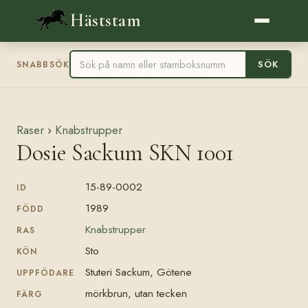
Häststam
SÖK
SNABBSÖK
Raser
›
Knabstrupper
Dosie Sackum SKN 1001
15-89-0002
ID
1989
FÖDD
Knabstrupper
RAS
Sto
KÖN
Stuteri Sackum, Götene
UPPFÖDARE
mörkbrun, utan tecken
FÄRG