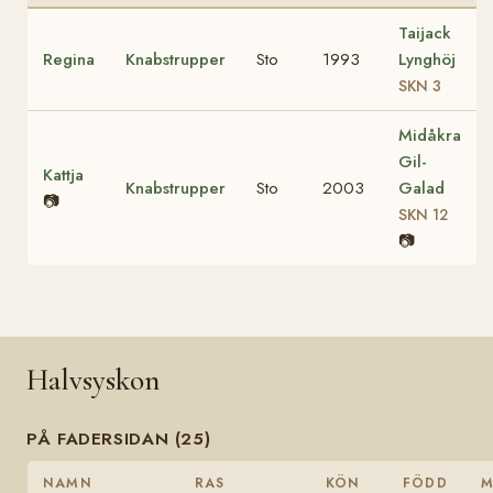
Taijack
Regina
Knabstrupper
Sto
1993
Lynghöj
SKN 3
Midåkra
Gil-
Kattja
Knabstrupper
Sto
2003
Galad
📷
SKN 12
📷
Halvsyskon
PÅ FADERSIDAN (25)
NAMN
RAS
KÖN
FÖDD