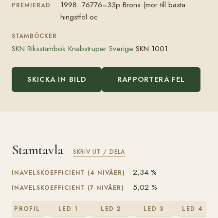
1998: 76776=33p Brons (mor till bästa
PREMIERAD
hingstföl oc
STAMBÖCKER
SKN Riksstambok Knabstruper Sverige
SKN 1001
SKICKA IN BILD
RAPPORTERA FEL
Stamtavla
SKRIV UT / DELA
2,34 %
INAVELSKOEFFICIENT (4 NIVÅER)
5,02 %
INAVELSKOEFFICIENT (7 NIVÅER)
PROFIL
LED 1
LED 2
LED 3
LED 4