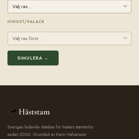
HINGST/VALACK
SIMULERA →
Häststam
Sveriges ledande databas för hästars stamtavlor
sedan 2006. Grundad av Karin Halvarsson