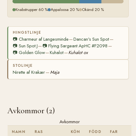
Knabstrupper 60 %
Appaloosa 20 %
Okänd 20 %
HINGSTLINJE
📷
Charmeur af Langesminde
Dancan's Sun Spot
—
—
📷
Sun Spot J
📷
Flying Sargeant ApHC #F2098
—
—
📷
Golden Glow
Kuhalot
Kuhalot ox
—
—
STOLINJE
Nirette af Krakær
Maja
—
Avkommor (2)
Avkommor
NAMN
RAS
KÖN
FÖDD
FAR