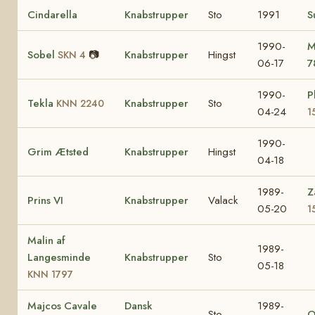
Cindarella
Knabstrupper
Sto
1991
S
1990-
M
Sobel
📷
Knabstrupper
Hingst
SKN 4
06-17
7
1990-
P
Tekla
Knabstrupper
Sto
KNN 2240
04-24
1
1990-
Grim Ætsted
Knabstrupper
Hingst
04-18
1989-
Z
Prins VI
Knabstrupper
Valack
05-20
1
Malin af
1989-
Langesminde
Knabstrupper
Sto
05-18
KNN 1797
Majcos Cavale
Dansk
1989-
Sto
O