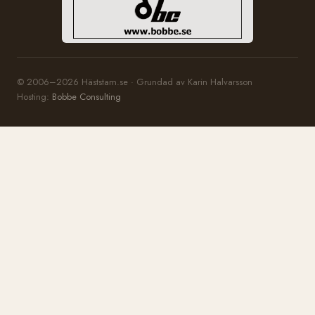
© 2006–2026 Häststam.se · Grundad av Karin Halvarsson
Hosting:
Bobbe Consulting