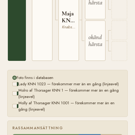
härstamning
Maja
KNN
2424
Knabstrupper
okänd
härstamning
Foto finns i databasen
Lady KNN 1023 — förekommer mer än en gång (linjeavel)
Molro af Thorsager KNN 1 — förekommer mer än en gång
(linjeavel)
Molly af Thorsager KNN 1001 — förekommer mer än en
gång (linjeavel)
RASSAMMANSÄTTNING