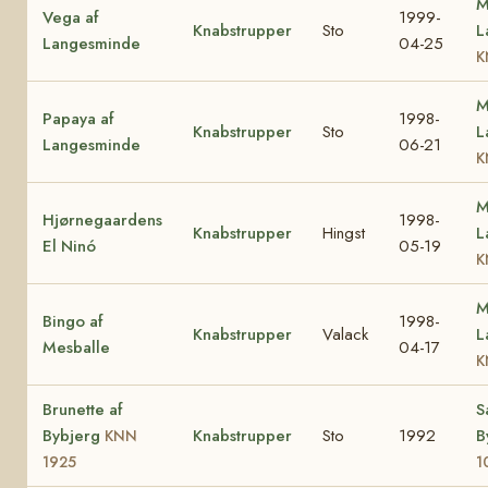
M
Vega af
1999-
Knabstrupper
Sto
L
Langesminde
04-25
K
M
Papaya af
1998-
Knabstrupper
Sto
L
Langesminde
06-21
K
M
Hjørnegaardens
1998-
Knabstrupper
Hingst
L
El Ninó
05-19
K
M
Bingo af
1998-
Knabstrupper
Valack
L
Mesballe
04-17
K
Brunette af
S
Bybjerg
Knabstrupper
Sto
1992
B
KNN
1925
1