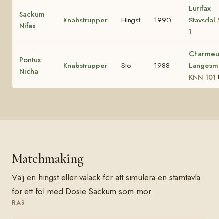
Lurifax
Sackum
Knabstrupper
Hingst
1990
Stavsdal
Nifax
1
Charmeur
Pontus
Knabstrupper
Sto
1988
Langesm
Nicha
KNN 101
Matchmaking
Välj en hingst eller valack för att simulera en stamtavla
för ett föl med Dosie Sackum som mor.
RAS