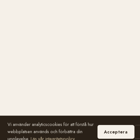
Vi använder analyticscookies för att förstå hur
webbplatsen används och förbättra din
Acceptera
upplevelse.
Läs vår integritetspolicy
.