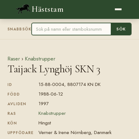
Häststam
SÖK
SNABBSÖK
Raser
›
Knabstrupper
Taijack Lynghöj SKN 3
15-88-0004, 8807174 KN DK
ID
1988-06-12
FÖDD
1997
AVLIDEN
Knabstrupper
RAS
Hingst
KÖN
Verner & Irene Nörnberg, Danmark
UPPFÖDARE