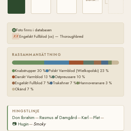
Foto finns i databasen
Engelskt Fullblod (xx) — Thoroughbred
XX
RASSAMMANSÄTTNING
Knabstrupper 30 %
Polskt Varmblod (Wielkopolski) 23 %
Danskt Varmblod 13 %
Ostpreussare 10 %
Engelskt Fullblod 7 %
Trakehner 7 %
Hannoveranare 3 %
Okänd 7 %
HINGSTLINJE
Don Ibrahim
Rasmus af Damgård
Karl
Plet
—
—
—
—
📷
Hugin
Smoky
—