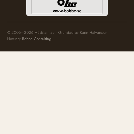
© 2006–2026 Häststam.se · Grundad av Karin Halvarsson
Hosting:
Bobbe Consulting