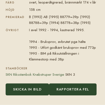
svart, leopardtigrerad, brännmärkt 174 v.lår
FÄRG
158 cm
HÖJD
B (1992) AB (1995) 88779=39p (1992)
PREMIERAD
88788=39p (1994) 88778=38p (1995)
I avel 1992 - 1994, kastrerad 1995.
ÖVRIGT
1994 - Bruksprov, avbrutet pga hälta
1995 - Utfört godkänt bruksprov med 773p
1995 - BIM på Riksutställningen i
Klämmestorp med 38p
STAMBÖCKER
SKN Riksstambok Knabstruper Sverige
SKN 3
SKICKA IN BILD
RAPPORTERA FEL