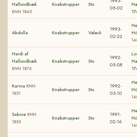
1993-
Hallundbæk
Knabstrupper
Sto
Ha
05-02
17
KNN 1845
He
1993-
Abdulla
Knabstrupper
Valack
Hö
02-22
14
Heidi af
Lo
1992-
Hallundbæk
Knabstrupper
Sto
Ha
05-08
17
KNN 1876
He
Karina
1992-
KNN
Knabstrupper
Sto
Hö
03-10
1851
14
He
Sabine
1991-
KNN
Knabstrupper
Sto
Hö
02-16
1853
14