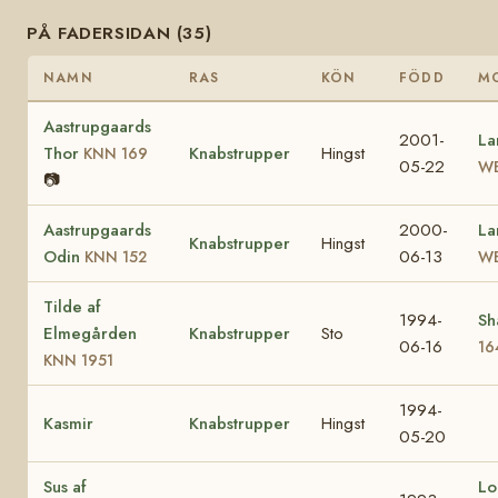
PÅ FADERSIDAN (35)
NAMN
RAS
KÖN
FÖDD
M
Aastrupgaards
2001-
La
Thor
Knabstrupper
Hingst
KNN 169
05-22
WB
📷
Aastrupgaards
2000-
La
Knabstrupper
Hingst
Odin
06-13
KNN 152
WB
Tilde af
1994-
Sh
Elmegården
Knabstrupper
Sto
06-16
16
KNN 1951
1994-
Kasmir
Knabstrupper
Hingst
05-20
Sus af
Lo