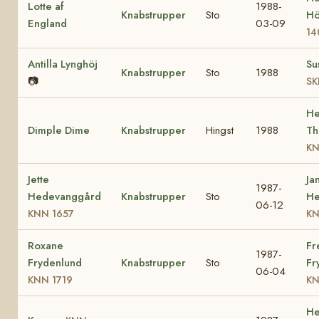
Lotte af
1988-
Knabstrupper
Sto
Hö
England
03-09
14
Antilla Lynghöj
Su
Knabstrupper
Sto
1988
📷
SK
He
Dimple Dime
Knabstrupper
Hingst
1988
Th
KN
Jette
Ja
1987-
Hedevanggård
Knabstrupper
Sto
He
06-12
KNN 1657
KN
Roxane
Fr
1987-
Frydenlund
Knabstrupper
Sto
Fr
06-04
KNN 1719
KN
He