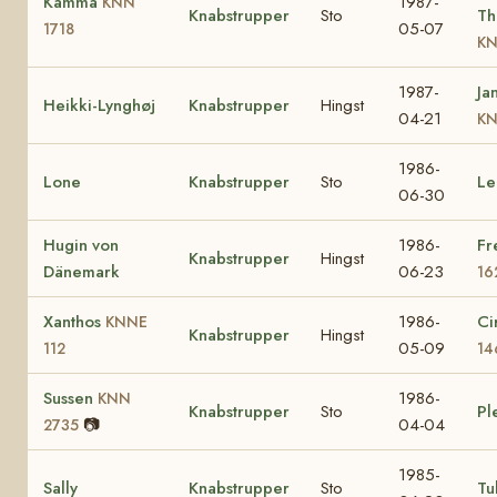
Kamma
1987-
KNN
Knabstrupper
Sto
Th
05-07
1718
KN
1987-
Ja
Heikki-Lynghøj
Knabstrupper
Hingst
04-21
KN
1986-
Lone
Knabstrupper
Sto
Le
06-30
Hugin von
1986-
Fr
Knabstrupper
Hingst
Dänemark
06-23
16
Xanthos
1986-
Ci
KNNE
Knabstrupper
Hingst
05-09
112
14
Sussen
1986-
KNN
Knabstrupper
Sto
Pl
📷
04-04
2735
1985-
Sally
Knabstrupper
Sto
Tu