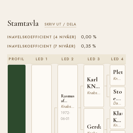
Stamtavla
SKRIV UT / DELA
0,00 %
INAVELSKOEFFICIENT (4 NIVÅER)
0,35 %
INAVELSKOEFFICIENT (7 NIVÅER)
PROFIL
LED 1
LED 2
LED 3
LED 4
Plet
Knabstrupper
Karl
KNN
Sto
5
Knabstrupper
Rasmus
e.
af
Danskt Varmblod
Helas
Damgård
Knabstrupper
KNN
xx
Klaus
1972-
67
06-01
KNN
Knabstrupper
Gerda
47