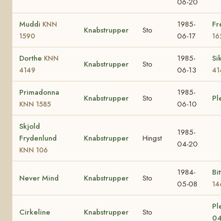
06-20
Muddi
1985-
Fr
KNN
Knabstrupper
Sto
06-17
1590
16
Dorthe
1985-
Si
KNN
Knabstrupper
Sto
06-13
4149
41
Primadonna
1985-
Knabstrupper
Sto
Pl
06-10
KNN 1585
Skjold
1985-
Frydenlund
Knabstrupper
Hingst
04-20
KNN 106
1984-
Bi
Never Mind
Knabstrupper
Sto
05-08
14
Pl
Cirkeline
Knabstrupper
Sto
0