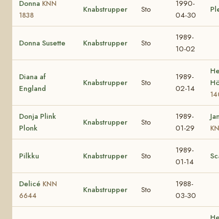
Donna
1990-
KNN
Knabstrupper
Sto
Pl
04-30
1838
1989-
Donna Susette
Knabstrupper
Sto
10-02
He
Diana af
1989-
Knabstrupper
Sto
Hö
England
02-14
14
Donja Plink
1989-
Ja
Knabstrupper
Sto
Plonk
01-29
KN
1989-
Pilkku
Knabstrupper
Sto
Sc
01-14
Delicé
1988-
KNN
Knabstrupper
Sto
03-30
6644
He