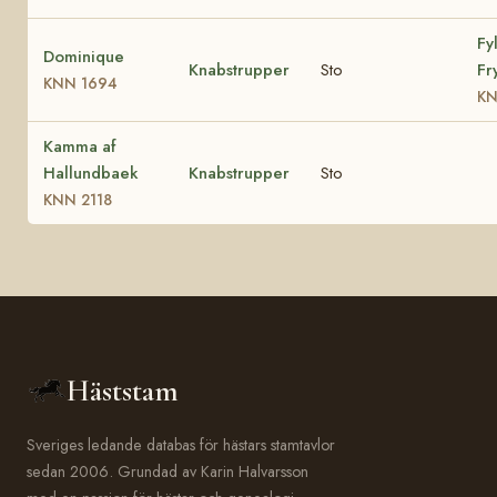
Fy
Dominique
Knabstrupper
Sto
Fr
KNN 1694
KN
Kamma af
Hallundbaek
Knabstrupper
Sto
KNN 2118
Häststam
Sveriges ledande databas för hästars stamtavlor
sedan 2006. Grundad av Karin Halvarsson