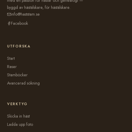
med en passion för hästar och genealogi —
byggd av hästälskare, för hästälskare.
info@haststam.se
Facebook
UTFORSKA
Start
Raser
Stamböcker
Avancerad sökning
VERKTYG
Skicka in häst
Ladda upp foto