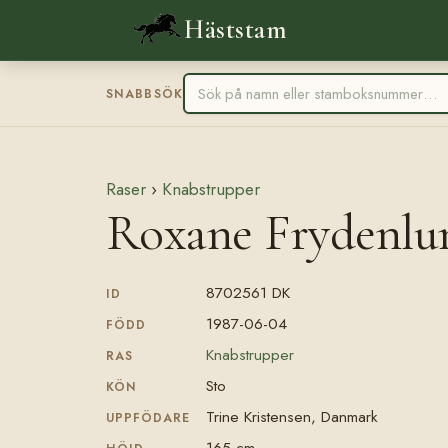
Häststam
SNABBSÖK
Raser
›
Knabstrupper
Roxane Frydenlu
8702561 DK
ID
1987-06-04
FÖDD
Knabstrupper
RAS
Sto
KÖN
Trine Kristensen, Danmark
UPPFÖDARE
165 cm