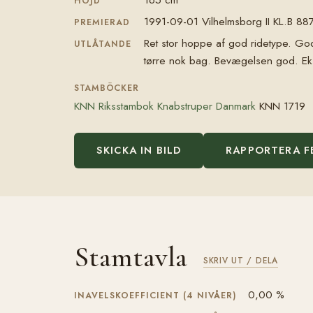
HÖJD
1991-09-01 Vilhelmsborg II KL.B 88
PREMIERAD
Ret stor hoppe af god ridetype. G
UTLÅTANDE
tørre nok bag. Bevægelsen god. Ekste
STAMBÖCKER
KNN Riksstambok Knabstruper Danmark
KNN 1719
SKICKA IN BILD
RAPPORTERA F
Stamtavla
SKRIV UT / DELA
0,00 %
INAVELSKOEFFICIENT (4 NIVÅER)