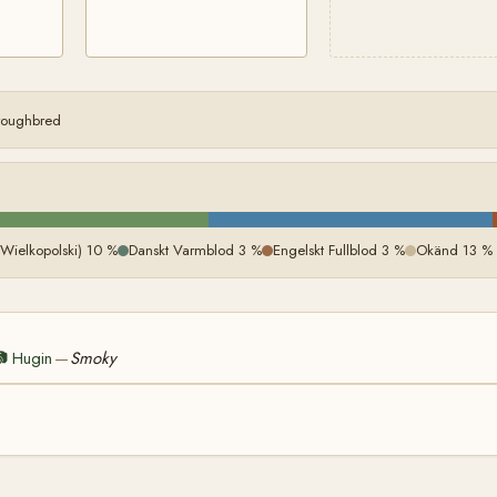
oroughbred
(Wielkopolski) 10 %
Danskt Varmblod 3 %
Engelskt Fullblod 3 %
Okänd 13 %

Hugin
Smoky
—