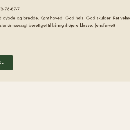
78-76-87-7
od dybde og bredde. Kønt hoved. God hals. God skulder. Ret velm
riørmæssigt berettiget til kåring ihøjere klasse. (ensfarvet)
EL