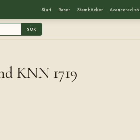
Start
Raser
Stamböcker
Avancerad sö
SÖK
nd KNN 1719