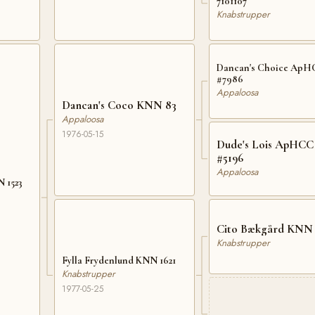
7101107
Knabstrupper
Dancan's Choice ApH
#7986
Appaloosa
Dancan's Coco KNN 83
Appaloosa
1976-05-15
Dude's Lois ApHCC
#5196
Appaloosa
 1523
Cito Bækgård 
Knabstrupper
Fylla Frydenlund KNN 1621
Knabstrupper
1977-05-25