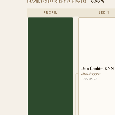
0,90 %
INAVELSKOEFFICIENT (7 NIVÅER)
PROFIL
LED 1
Don Ibrahim K
Knabstrupper
1979-06-25