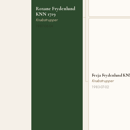
Roxane Frydenlund
KNN 1719
Knabstrupper
1987-06-04
Freja Frydenlund KNN
Knabstrupper
1983-07-02