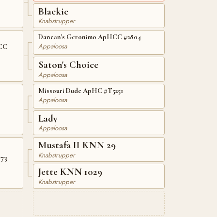
Blackie
Knabstrupper
Dancan's Geronimo ApHCC #2804
Appaloosa
CC
Saton's Choice
Appaloosa
Missouri Dude ApHC #T5251
Appaloosa
Lady
Appaloosa
Mustafa II KNN 29
Knabstrupper
KNN 73
Jette KNN 1029
Knabstrupper