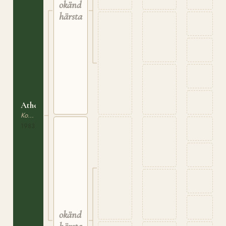
okänd
härstamning
Athena
Korsning / Ras saknas
1983
okänd