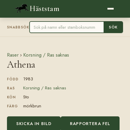
Häststam
SÖK
SNABBSÖK
Raser
›
Korsning / Ras saknas
Athena
1983
FÖDD
Korsning / Ras saknas
RAS
Sto
KÖN
mörkbrun
FÄRG
SKICKA IN BILD
RAPPORTERA FEL