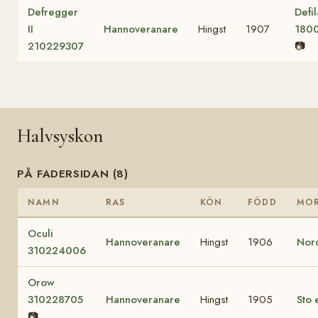
Defregger
Defil
II
Hannoveranare
Hingst
1907
180
210229307
📷
Halvsyskon
PÅ FADERSIDAN (8)
NAMN
RAS
KÖN
FÖDD
MO
Oculi
Hannoveranare
Hingst
1906
Nor
310224006
Orow
310228705
Hannoveranare
Hingst
1905
Sto 
📷