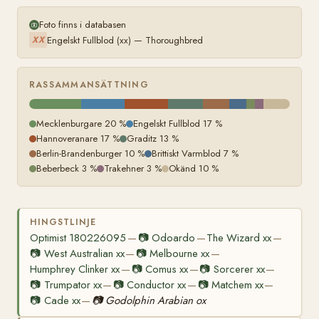
Foto finns i databasen
Engelskt Fullblod (xx) — Thoroughbred
XX
RASSAMMANSÄTTNING
Mecklenburgare 20 %
Engelskt Fullblod 17 %
Hannoveranare 17 %
Graditz 13 %
Berlin-Brandenburger 10 %
Brittiskt Varmblod 7 %
Beberbeck 3 %
Trakehner 3 %
Okänd 10 %
HINGSTLINJE
Optimist 180226095
📷
Odoardo
The Wizard xx
—
—
—
📷
West Australian xx
📷
Melbourne xx
—
—
Humphrey Clinker xx
📷
Comus xx
📷
Sorcerer xx
—
—
—
📷
Trumpator xx
📷
Conductor xx
📷
Matchem xx
—
—
—
📷
Cade xx
📷
Godolphin Arabian ox
—