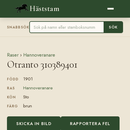
Häststam
SÖK
SNABBSÖK
Raser
›
Hannoveranare
Otranto 310389401
1901
FÖDD
Hannoveranare
RAS
Sto
KÖN
brun
FÄRG
SKICKA IN BILD
RAPPORTERA FEL