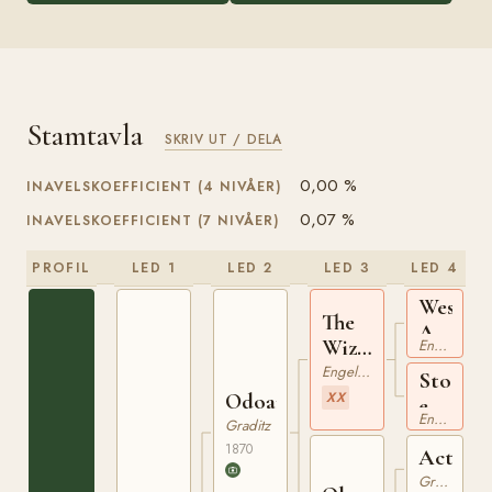
Stamtavla
SKRIV UT / DELA
0,00 %
INAVELSKOEFFICIENT (4 NIVÅER)
0,07 %
INAVELSKOEFFICIENT (7 NIVÅER)
PROFIL
LED 1
LED 2
LED 3
LED 4
West
The
Austral
Wizard
Engelskt Fullblod
xx
xx
Engelskt Fullblod
Sto
Odoardo
XX
e
Engelskt Fullblod
Graditz
The
1870
Cure
Actäon
xx
Graditz