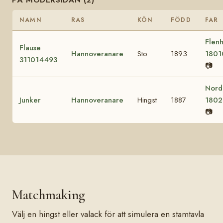
NAMN
RAS
KÖN
FÖDD
FAR
Flen
Flause
Hannoveranare
Sto
1893
1801
311014493
📷
Nord
Junker
Hannoveranare
Hingst
1887
1802
📷
Matchmaking
Välj en hingst eller valack för att simulera en stamtavla