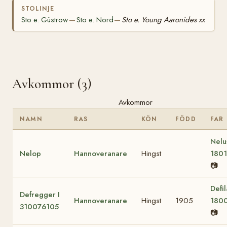
STOLINJE
Sto e. Güstrow
Sto e. Nord
Sto e. Young Aaronides xx
—
—
Avkommor (3)
Avkommor
NAMN
RAS
KÖN
FÖDD
FAR
Nelu
Nelop
Hannoveranare
Hingst
180
📷
Defil
Defregger I
Hannoveranare
Hingst
1905
180
310076105
📷