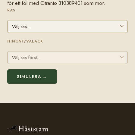
för ett föl med Otranto 310389401 som mor.
RAS
HINGST/VALACK
SIMULERA →
Häststam