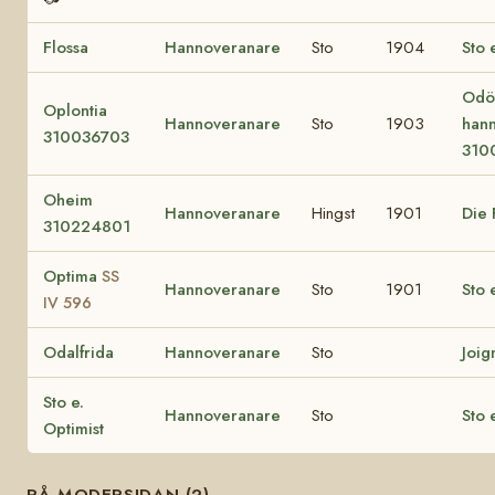
Flossa
Hannoveranare
Sto
1904
Sto 
Odö
Oplontia
Hannoveranare
Sto
1903
han
310036703
310
Oheim
Hannoveranare
Hingst
1901
Die 
310224801
Optima
SS
Hannoveranare
Sto
1901
Sto 
IV 596
Odalfrida
Hannoveranare
Sto
Joig
Sto e.
Hannoveranare
Sto
Sto 
Optimist
PÅ MODERSIDAN (2)