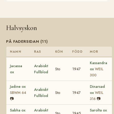
Halvsyskon
PÅ FADERSIDAN (11)
NAMN
RAS
KÖN
FÖDD
MOR
Kassandra
Jacassa
Arabiskt
Sto
1947
ox
WEIL
ox
Fullblod
300
Jadine ox
Dinarsad
Arabiskt
Sto
1947
ox
SBWM 64
WEIL
Fullblod
📷
📷
316
Sabha ox
Arabiskt
Sarolta ox
Sto
1945