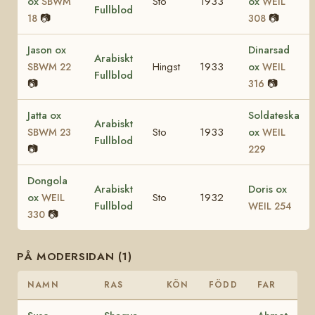
ox
Sto
1933
ox
SBWM
WEIL
Fullblod
📷
📷
18
308
Jason ox
Dinarsad
Arabiskt
Hingst
1933
ox
SBWM 22
WEIL
Fullblod
📷
📷
316
Jatta ox
Soldateska
Arabiskt
Sto
1933
ox
SBWM 23
WEIL
Fullblod
📷
229
Dongola
Arabiskt
Doris ox
ox
Sto
1932
WEIL
Fullblod
WEIL 254
📷
330
PÅ MODERSIDAN (1)
NAMN
RAS
KÖN
FÖDD
FAR