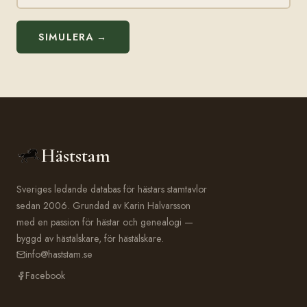
SIMULERA →
Häststam
Sveriges ledande databas för hästars stamtavlor
sedan 2006. Grundad av Karin Halvarsson
med en passion för hästar och genealogi —
byggd av hästälskare, för hästälskare.
info@haststam.se
Facebook