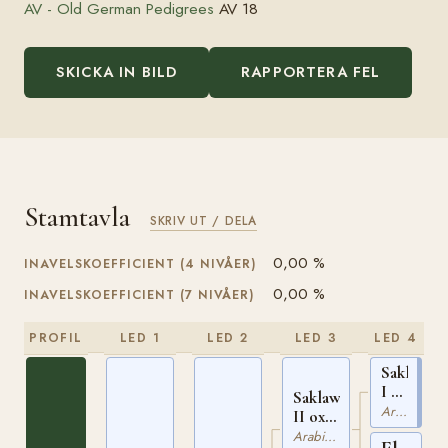
AV - Old German Pedigrees
AV 18
SKICKA IN BILD
RAPPORTERA FEL
Stamtavla
SKRIV UT / DELA
0,00 %
INAVELSKOEFFICIENT (4 NIVÅER)
0,00 %
INAVELSKOEFFICIENT (7 NIVÅER)
PROFIL
LED 1
LED 2
LED 3
LED 4
Saklawi
I ox
Saklawi
RAS
Arabiskt Fullblod
II ox
26
EAO
Arabiskt Fullblod