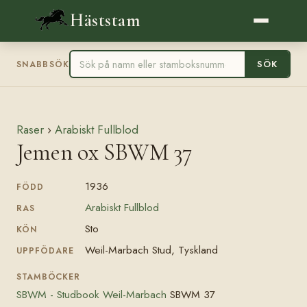
Häststam
SÖK
SNABBSÖK
Raser
›
Arabiskt Fullblod
Jemen ox SBWM 37
1936
FÖDD
Arabiskt Fullblod
RAS
Sto
KÖN
Weil-Marbach Stud, Tyskland
UPPFÖDARE
STAMBÖCKER
SBWM - Studbook Weil-Marbach
SBWM 37