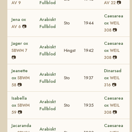
Fullblod
📷
AV 9
AV 22
Caesarea
Jena ox
Arabiskt
Sto
1944
ox
WEIL
📷
Fullblod
AV 6
📷
308
Jager ox
Caesarea
Arabiskt
Hingst
1942
ox
SBWM 7
WEIL
Fullblod
📷
📷
308
Jeanette
Dinarsad
Arabiskt
ox
Sto
1937
ox
SBWM
WEIL
Fullblod
📷
📷
58
316
Isabella
Caesarea
Arabiskt
ox
Sto
1935
ox
SBWM
WEIL
Fullblod
📷
📷
59
308
Jacaranda
Caesarea
Arabiskt