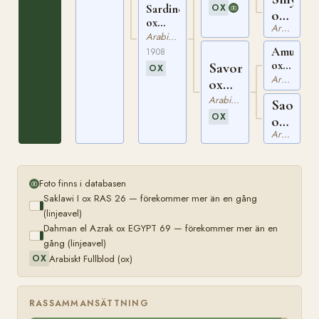
169
OX
Sardine
ox
ox
Arabiskt Fullblod
WEIL
WEIL
Arabiskt Fullblod
167
215
Amurath
1908
ox
Savona
OX
WEIL
Arabiskt Fullblod
ox
130
WEIL
Arabiskt Fullblod
Saoud
176
OX
ox
Arabiskt Fullblod
WEIL
137
Foto finns i databasen
Saklawi I ox RAS 26 — förekommer mer än en gång
(linjeavel)
Dahman el Azrak ox EGYPT 69 — förekommer mer än en
gång (linjeavel)
Arabiskt Fullblod (ox)
OX
RASSAMMANSÄTTNING