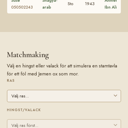
Suse
Shagya-
Ahmet
Sto
1943
arab
Ibn Ali
050502243
Matchmaking
Välj en hingst eller valack för att simulera en stamtavla
för ett föl med Jemen ox som mor.
RAS
HINGST/VALACK