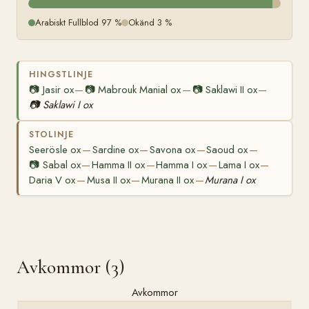
Arabiskt Fullblod 97 %
Okänd 3 %
HINGSTLINJE
📷
Jasir ox
📷
Mabrouk Manial ox
📷
Saklawi II ox
—
—
—
📷
Saklawi I ox
STOLINJE
Seerösle ox
Sardine ox
Savona ox
Saoud ox
—
—
—
—
📷
Sabal ox
Hamma II ox
Hamma I ox
Lama I ox
—
—
—
—
Daria V ox
Musa II ox
Murana II ox
Murana I ox
—
—
—
Avkommor (3)
Avkommor