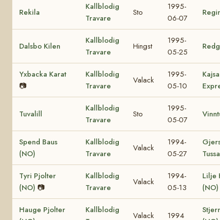
Kallblodig
1995-
Rekila
Sto
Regin
Travare
06-07
Kallblodig
1995-
Dalsbo Kilen
Hingst
Redg
Travare
05-25
Yxbacka Karat
Kallblodig
1995-
Kajsa
Valack
📷
Travare
05-10
Expr
Kallblodig
1995-
Tuvalill
Sto
Vinnt
Travare
05-07
Spend Baus
Kallblodig
1994-
Gjer
Valack
(NO)
Travare
05-27
Tuss
Tyri Pjolter
Kallblodig
1994-
Lilje
Valack
(NO)
📷
Travare
05-13
(NO)
Hauge Pjolter
Kallblodig
Stjer
Valack
1994