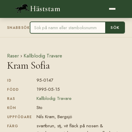
Häststam
SÖK
SNABBSÖK
Raser
›
Kallblodig Travare
Kram Sofia
95-0147
ID
1995-05-15
FÖDD
Kallblodig Travare
RAS
Sto
KÖN
Nils Kram, Bergsjö
UPPFÖDARE
svartbrun, stj, vit fläck på nosen &
FÄRG