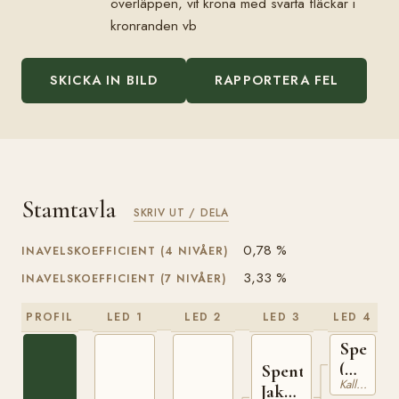
överläppen, vit krona med svarta fläckar i
kronranden vb
SKICKA IN BILD
RAPPORTERA FEL
Stamtavla
SKRIV UT / DELA
0,78 %
INAVELSKOEFFICIENT (4 NIVÅER)
3,33 %
INAVELSKOEFFICIENT (7 NIVÅER)
PROFIL
LED 1
LED 2
LED 3
LED 4
Spenter
(NO)
Spent
Kallblodig Travare
T-
Jakken