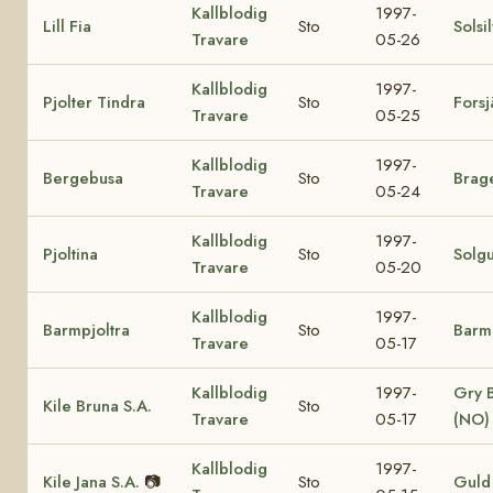
Kallblodig
1997-
Lill Fia
Sto
Solsi
Travare
05-26
Kallblodig
1997-
Pjolter Tindra
Sto
Forsj
Travare
05-25
Kallblodig
1997-
Bergebusa
Sto
Brage
Travare
05-24
Kallblodig
1997-
Pjoltina
Sto
Solg
Travare
05-20
Kallblodig
1997-
Barmpjoltra
Sto
Barm
Travare
05-17
Kallblodig
1997-
Gry 
Kile Bruna S.A.
Sto
Travare
05-17
(NO)
Kallblodig
1997-
Kile Jana S.A.
📷
Sto
Guld