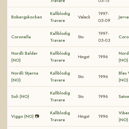
Travare
05-15
Kallblodig
1997-
Bobergskocken
Valack
Jerv
Travare
05-09
Kallblodig
1997-
Coronella
Sto
Coro
Travare
05-03
Nordli Balder
Kallblodig
Nordl
Hingst
1996
(NO)
Travare
(NO)
Nordli Stjerna
Kallblodig
Bles 
Sto
1996
(NO)
Travare
(NO)
Kallblodig
Soli (NO)
Sto
1996
Sato
Travare
Kallblodig
Viber
Viggo (NO)
📷
Hingst
1996
Travare
(NO)