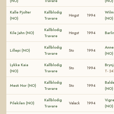
(NO)
Travare
(NO)
Kalle Pjolter
Kallblodig
Wilm
Hingst
1994
(NO)
Travare
(NO)
Kallblodig
Kile Jahn (NO)
Hingst
1994
Barli
Travare
Kallblodig
Anne
Lillepi (NO)
Sto
1994
Travare
(NO)
Lykke Kaia
Kallblodig
Brynj
Sto
1994
(NO)
Travare
T- 2
Kallblodig
Balde
Mesti Nor (NO)
Sto
1994
Travare
(NO)
Kallblodig
Vigre
Pilekilen (NO)
Valack
1994
Travare
(NO)