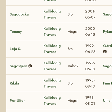
Kallblodig
2001-
Sagodocka
Sto
Sagol
Travare
06-07
Kallblodig
2000-
Tommy
Hingst
Pylan
Travare
06-15
Kallblodig
1999-
Gärd
Leja S.
Sto
Travare
06-25
📷
Kallblodig
1999-
Sagostjärn
📷
Valack
Sagol
Travare
05-18
Kallblodig
1998-
Rikila
Sto
Finn 
Travare
08-13
Kallblodig
1998-
Per Ulter
Hingst
Ulita
Travare
08-01