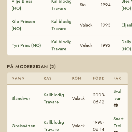
Vilje Blesa
Kallblodig
Bles 
Sto
1994
(NO)
Travare
(NO)
Kile Prinsen
Kallblodig
Valack
1993
Eljan
(NO)
Travare
Kallblodig
Dally
Tyri Prins (NO)
Valack
1992
Travare
(NO)
PÅ MODERSIDAN (2)
NAMN
RAS
KÖN
FÖDD
FAR
Svall
Kallblodig
2003-
Bländiver
Valack
Ivar
Travare
05-12
📷
Snärt
Kallblodig
1998-
Greisnärten
Valack
Troll
Travare
06-14