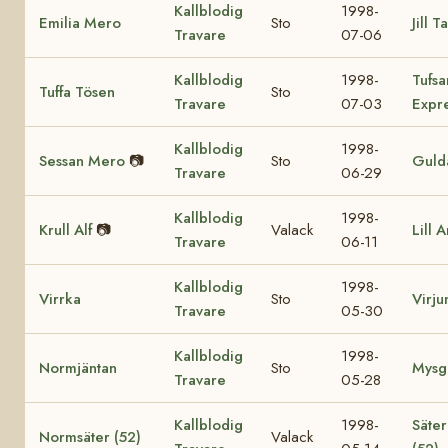
Kallblodig
1998-
Emilia Mero
Sto
Jill 
Travare
07-06
Kallblodig
1998-
Tufsa
Tuffa Tösen
Sto
Travare
07-03
Expr
Kallblodig
1998-
Sessan Mero
📷
Sto
Guld
Travare
06-29
Kallblodig
1998-
Krull Alf
📷
Valack
Lill 
Travare
06-11
Kallblodig
1998-
Virrka
Sto
Virju
Travare
05-30
Kallblodig
1998-
Normjäntan
Sto
Mys
Travare
05-28
Kallblodig
1998-
Säter
Normsäter (52)
Valack