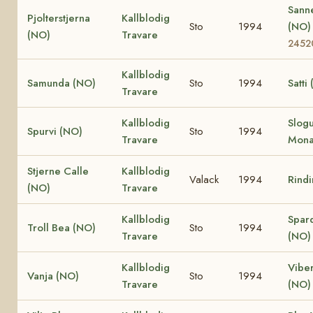
Sann
Pjolterstjerna
Kallblodig
Sto
1994
(NO
(NO)
Travare
2452
Kallblodig
Samunda (NO)
Sto
1994
Satti
Travare
Kallblodig
Slog
Spurvi (NO)
Sto
1994
Travare
Mona
Stjerne Calle
Kallblodig
Valack
1994
Rind
(NO)
Travare
Kallblodig
Spar
Troll Bea (NO)
Sto
1994
Travare
(NO)
Kallblodig
Viber
Vanja (NO)
Sto
1994
Travare
(NO)