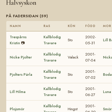
Halvsyskon
PÅ FADERSIDAN (59)
NAMN
RAS
KÖN
FÖDD
MOR
Trespårns
Kallblodig
2002-
Sto
Lill 
Kristin
📷
Travare
05-31
Kallblodig
2001-
Nicke Pjolter
Valack
Nick
Travare
07-04
Kallblodig
2001-
Pjolters Pärla
Sto
Boda
Travare
07-02
Kallblodig
2001-
Lill Hilma
Sto
Luna 
Travare
06-27
Kallblodig
2001-
Plojsmör
Hingst
Smör
Travare
06-20