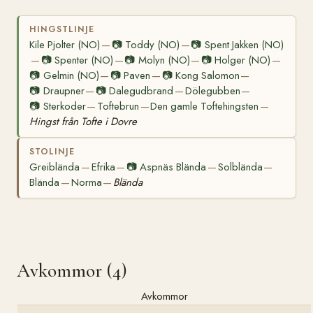
HINGSTLINJE
Kile Pjolter (NO)
📷
Toddy (NO)
📷
Spent Jakken (NO)
—
—
📷
Spenter (NO)
📷
Molyn (NO)
📷
Holger (NO)
—
—
—
—
📷
Gelmin (NO)
📷
Paven
📷
Kong Salomon
—
—
—
📷
Draupner
📷
Dalegudbrand
Dölegubben
—
—
—
📷
Sterkoder
Toftebrun
Den gamle Toftehingsten
—
—
—
Hingst från Tofte i Dovre
STOLINJE
Greiblända
Efrika
📷
Aspnäs Blända
Solblända
—
—
—
—
Blända
Norma
Blända
—
—
Avkommor (4)
Avkommor