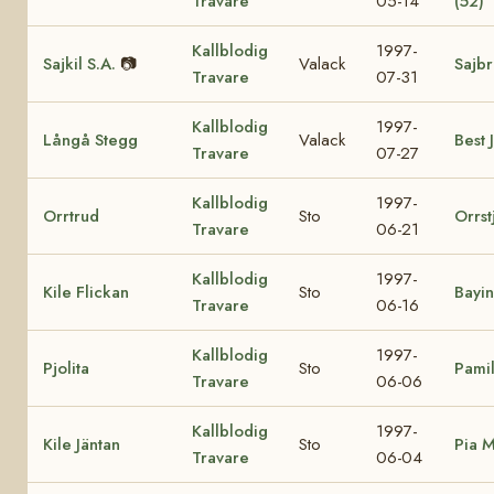
Travare
05-14
(52)
Kallblodig
1997-
Sajkil S.A.
📷
Valack
Sajb
Travare
07-31
Kallblodig
1997-
Långå Stegg
Valack
Best 
Travare
07-27
Kallblodig
1997-
Orrtrud
Sto
Orrst
Travare
06-21
Kallblodig
1997-
Kile Flickan
Sto
Bayin
Travare
06-16
Kallblodig
1997-
Pjolita
Sto
Pamil
Travare
06-06
Kallblodig
1997-
Kile Jäntan
Sto
Pia M
Travare
06-04