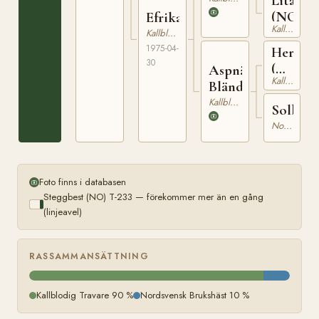
Litalill
(NO)
Efrika
Kallblodig Travare
Kallblodig Travare
1975-04-
Herdin
30
(NO)
Aspnäs
Kallblodig Travare
T-
Blända
203
Kallblodig Travare
Solblän
Nordsvensk Brukshäst
Foto finns i databasen
Steggbest (NO) T-233 — förekommer mer än en gång
(linjeavel)
RASSAMMANSÄTTNING
Kallblodig Travare 90 %
Nordsvensk Brukshäst 10 %