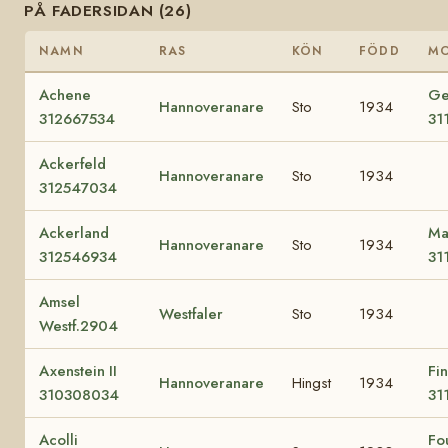
PÅ FADERSIDAN (26)
NAMN
RAS
KÖN
FÖDD
M
Achene
Ge
Hannoveranare
Sto
1934
312667534
31
Ackerfeld
Hannoveranare
Sto
1934
312547034
Ackerland
Ma
Hannoveranare
Sto
1934
312546934
31
Amsel
Westfaler
Sto
1934
Westf.2904
Axenstein II
Fi
Hannoveranare
Hingst
1934
310308034
31
Acolli
Fo