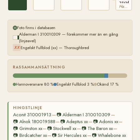
3106188
Hannoveranare
Foto finns i databasen
Alderman I 310010309 — förekommer mer än en gång
(linjeavel)
Engelskt Fullblod (xx) — Thoroughbred
XX
RASSAMMANSÄTTNING
Hannoveranare 80 %
Engelskt Fullblod 3 %
Okänd 17 %
HINGSTLINJE
Aconit 310001913
📷
Alderman I 310010309
—
—
📷
Alnok 180019588
📷
Adeptus xx
📷
Adonis xx
—
—
—
📷
Grimston xx
📷
Stockwell xx
📷
The Baron xx
—
—
—
📷
Birdcatcher xx
📷
Sir Hercules xx
📷
Whalebone xx
—
—