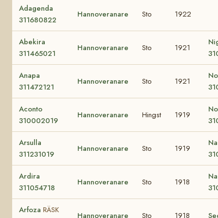
Adagenda
Hannoveranare
Sto
1922
311680822
Abekira
Nig
Hannoveranare
Sto
1921
311465021
31
Anapa
No
Hannoveranare
Sto
1921
311472121
31
Aconto
No
Hannoveranare
Hingst
1919
310002019
31
Arsulla
Na
Hannoveranare
Sto
1919
311231019
31
Ardira
Na
Hannoveranare
Sto
1918
311054718
31
Arfoza
RÄSK
Hannoveranare
Sto
1918
Se