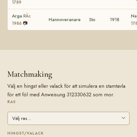
1789
Arga
Na
RÄc
Hannoveranare
Sto
1918
📷
1986
17
Matchmaking
Välj en hingst eller valack för att simulera en stamtavla
för ett föl med Anweisung 312330632 som mor.
RAS
HINGST/VALACK