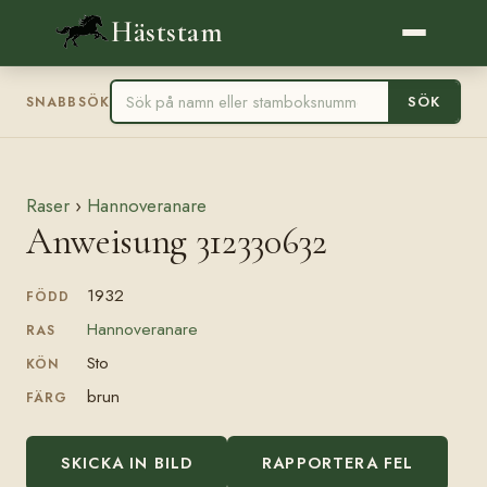
Häststam
SÖK
SNABBSÖK
Raser
›
Hannoveranare
Anweisung 312330632
1932
FÖDD
Hannoveranare
RAS
Sto
KÖN
brun
FÄRG
SKICKA IN BILD
RAPPORTERA FEL