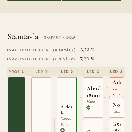
Stamtavla
SKRIV UT / DELA
3,13 %
INAVELSKOEFFICIENT (4 NIVÅER)
7,20 %
INAVELSKOEFFICIENT (7 NIVÅER)
PROFIL
LED 1
LED 2
LED 3
LED 4
Adeptu
Alnok
xx
Engelskt Fullblod
180019588
Hannoveranare
Nora
Alderman
Hannoveranare
I
310010309
Hannoveranare
Gessler
1909
1801169