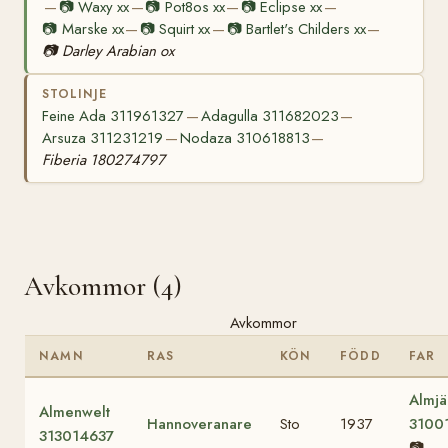
📷
Waxy xx
📷
Pot8os xx
📷
Eclipse xx
—
—
—
—
📷
Marske xx
📷
Squirt xx
📷
Bartlet's Childers xx
—
—
—
📷
Darley Arabian ox
STOLINJE
Feine Ada 311961327
Adagulla 311682023
—
—
Arsuza 311231219
Nodaza 310618813
—
—
Fiberia 180274797
Avkommor (4)
Avkommor
NAMN
RAS
KÖN
FÖDD
FAR
Almjä
Almenwelt
Hannoveranare
Sto
1937
3100
313014637
📷