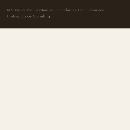
© 2006–2026 Häststam.se · Grundad av Karin Halvarsson
Hosting:
Bobbe Consulting