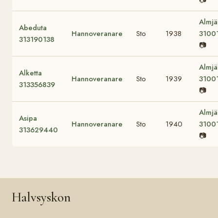
Almjä
Abeduta
Hannoveranare
Sto
1938
3100
313190138
📷
Almjä
Alketta
Hannoveranare
Sto
1939
3100
313356839
📷
Almjä
Asipa
Hannoveranare
Sto
1940
3100
313629440
📷
Halvsyskon