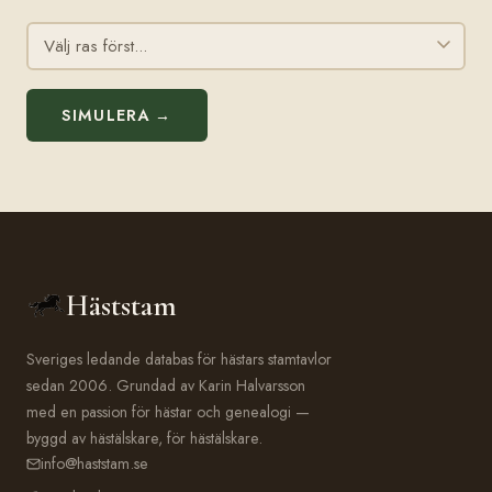
SIMULERA →
Häststam
Sveriges ledande databas för hästars stamtavlor
sedan 2006. Grundad av Karin Halvarsson
med en passion för hästar och genealogi —
byggd av hästälskare, för hästälskare.
info@haststam.se