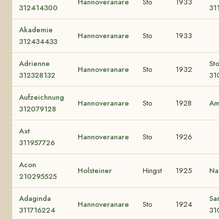
Hannoveranare
Sto
1933
312414300
31
Akademie
Hannoveranare
Sto
1933
312434433
Adrienne
St
Hannoveranare
Sto
1932
312328132
31
Aufzeichnung
Hannoveranare
Sto
1928
Am
312079128
Axt
Hannoveranare
Sto
1926
311957726
Acon
Holsteiner
Hingst
1925
Na
210295525
Adaginda
Sa
Hannoveranare
Sto
1924
311716224
31