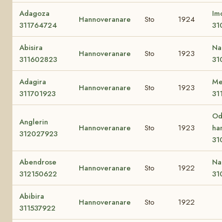
Adagoza
Im
Hannoveranare
Sto
1924
311764724
31
Abisira
Na
Hannoveranare
Sto
1923
311602823
31
Adagira
Me
Hannoveranare
Sto
1923
311701923
31
Od
Anglerin
Hannoveranare
Sto
1923
ha
312027923
31
Abendrose
Na
Hannoveranare
Sto
1922
312150622
31
Abibira
Hannoveranare
Sto
1922
311537922