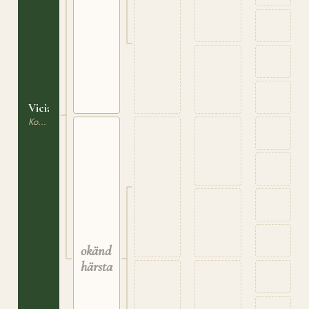
Vicia
Korsning / Ras saknas
okänd
härstamning