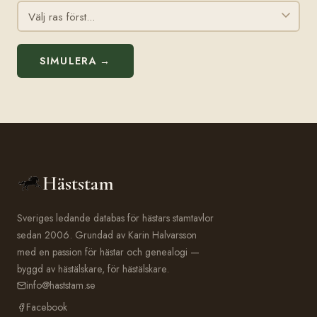
SIMULERA →
Häststam
Sveriges ledande databas för hästars stamtavlor
sedan 2006. Grundad av Karin Halvarsson
med en passion för hästar och genealogi —
byggd av hästälskare, för hästälskare.
info@haststam.se
Facebook