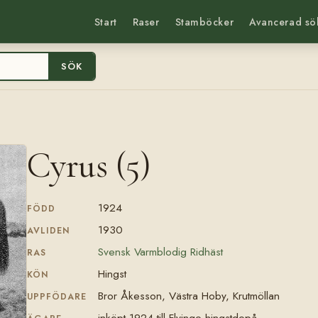
Start
Raser
Stamböcker
Avancerad sö
SÖK
Cyrus (5)
1924
FÖDD
1930
AVLIDEN
Svensk Varmblodig Ridhäst
RAS
Hingst
KÖN
Bror Åkesson, Västra Hoby, Krutmöllan
UPPFÖDARE
inköpt 1924 till Flyinge hingstdepå.