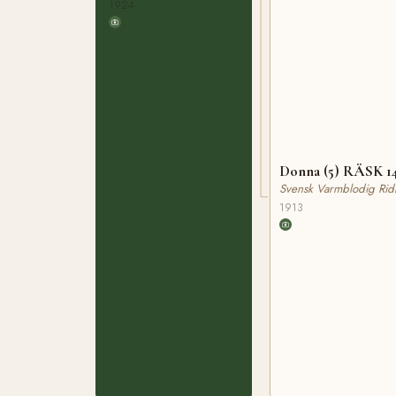
1924
Donna (5) RÄSK 1
Svensk Varmblodig Rid
1913