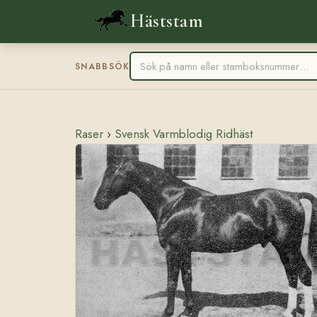
Häststam
SNABBSÖK
Raser
›
Svensk Varmblodig Ridhäst