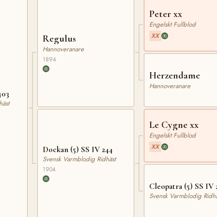
Peter xx
Engelskt Fullblod
XX
Regulus
Hannoveranare
1894
Herzendame
Hannoveranare
403
häst
Le Cygne xx
Engelskt Fullblod
XX
Dockan (5) SS IV 244
Svensk Varmblodig Ridhäst
1904
Cleopatra (5) SS IV 
Svensk Varmblodig Ridhä