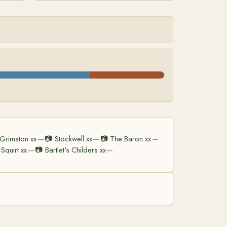
Grimston xx
📷
Stockwell xx
📷
The Baron xx
—
—
—
Squirt xx
📷
Bartlet's Childers xx
—
—