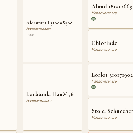
Aland 18000669
Hannoveranare
Alcantara I 310008908
Hannoveranare
1908
Chlorinde
Hannoveranare
Lorlot 310171902
Hannoveranare
Lorbunda Han.V 56
Hannoveranare
Sto e. Schneebe
Hannoveranare