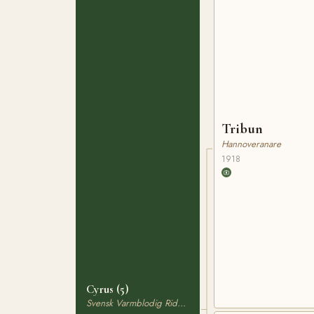
Tribun
Hannoveranare
1918
Cyrus (5)
Svensk Varmblodig Ridhäst