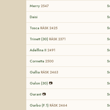
Merry
S
2547
Daisi
S
Tosca
S
RÄSK 2425
Trinett (30)
S
RÄSK 2371
Adelfina II
S
2491
Cornetta
S
2500
Gallia
S
RÄSK 2463
Galon (30)
📷
S
Garant
📷
S
Garbo (F.1)
S
RÄSK 2464