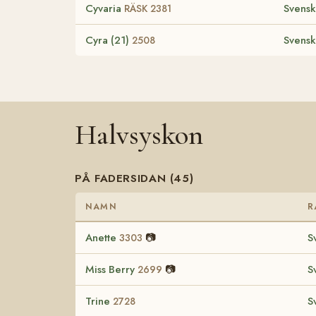
Cyvaria
Svensk
RÄSK 2381
Cyra (21)
Svensk
2508
Halvsyskon
PÅ FADERSIDAN (45)
NAMN
R
Anette
📷
S
3303
Miss Berry
📷
S
2699
Trine
S
2728