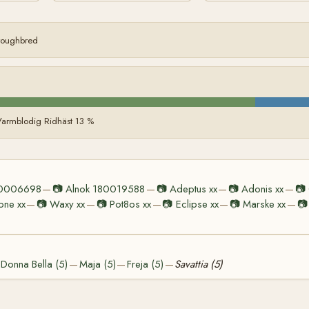
oroughbred
Varmblodig Ridhäst 13 %
80006698
📷
Alnok 180019588
📷
Adeptus xx
📷
Adonis xx
📷
—
—
—
—
ne xx
📷
Waxy xx
📷
Pot8os xx
📷
Eclipse xx
📷
Marske xx
📷
—
—
—
—
—
Donna Bella (5)
Maja (5)
Freja (5)
Savattia (5)
—
—
—