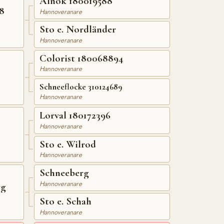
Alnok 180019588
8
Hannoveranare
Sto e. Nordländer
Hannoveranare
Colorist 180068894
Hannoveranare
Schneeflocke 310124689
Hannoveranare
Lorval 180172396
Hannoveranare
Sto e. Wilrod
Hannoveranare
Schneeberg
Hannoveranare
rg
Sto e. Schah
Hannoveranare