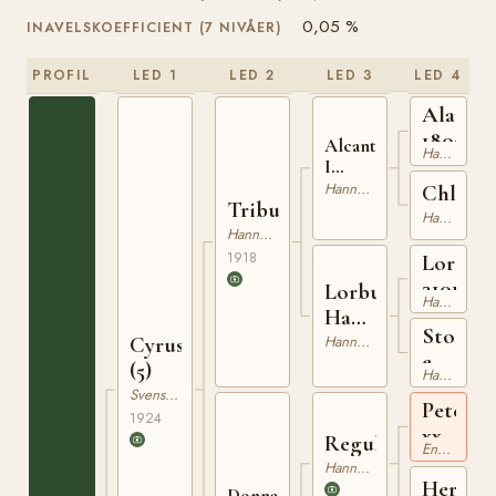
0,05 %
INAVELSKOEFFICIENT (7 NIVÅER)
PROFIL
LED 1
LED 2
LED 3
LED 4
Aland
180006
Alcantara
Hannoveranare
I
310008908
Hannoveranare
Chlori
Tribun
Hannoveranare
Hannoveranare
1918
Lorlot
3101719
Lorbunda
Hannoveranare
Han.V
Sto
56
Hannoveranare
Cyrus
e.
(5)
Hannoveranare
Schnee
Svensk Varmblodig Ridhäst
Peter
1924
xx
Regulus
Engelskt Fullblod
Hannoveranare
Herzen
Donna