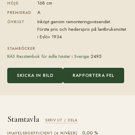
168 cm
HÖJD
A
PREMIERAD
Inköpt genom remonteringsväsendet.
ÖVRIGT
Första pris och hederspris på lantbruksmötet
i Eslöv 1934.
STAMBÖCKER
RÄS Rasstambok för ädla hästar i Sverige
2495
SKICKA IN BILD
RAPPORTERA FEL
Stamtavla
SKRIV UT / DELA
0,00 %
INAVELSKOEFFICIENT (4 NIVÅER)