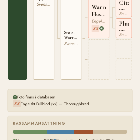
Citadel
Svensk Varmblodig Ridhäst
Warren
xx
Hastings
Engelskt Fullblod
xx
Engelskt Fullblod
Plunder
XX
xx
Sto e.
Engelskt Fullblod
Warren
Hastings
Svensk Varmblodig Ridhäst
xx
Foto finns i databasen
Engelskt Fullblod (xx) — Thoroughbred
XX
RASSAMMANSÄTTNING