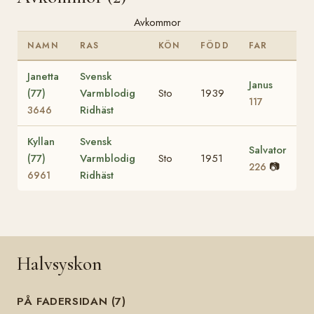
Avkommor
NAMN
RAS
KÖN
FÖDD
FAR
Janetta
Svensk
Janus
(77)
Varmblodig
Sto
1939
117
Ridhäst
3646
Kyllan
Svensk
Salvator
(77)
Varmblodig
Sto
1951
📷
226
Ridhäst
6961
Halvsyskon
PÅ FADERSIDAN (7)