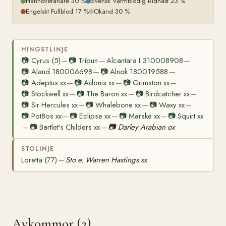
Hannoveranare 30 %
Svensk Varmblodig Ridhäst 23 %
Engelskt Fullblod 17 %
Okänd 30 %
HINGSTLINJE
📷
Cyrus (5)
📷
Tribun
Alcantara I 310008908
—
—
—
📷
Aland 180006698
📷
Alnok 180019588
—
—
📷
Adeptus xx
📷
Adonis xx
📷
Grimston xx
—
—
—
📷
Stockwell xx
📷
The Baron xx
📷
Birdcatcher xx
—
—
—
📷
Sir Hercules xx
📷
Whalebone xx
📷
Waxy xx
—
—
—
📷
Pot8os xx
📷
Eclipse xx
📷
Marske xx
📷
Squirt xx
—
—
—
📷
Bartlet's Childers xx
📷
Darley Arabian ox
—
—
STOLINJE
Loretta (77)
Sto e. Warren Hastings xx
—
Avkommor (2)