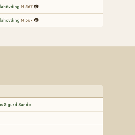
lahövding
📷
N 567
lahövding
📷
N 567
os Sigurd Sande