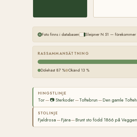
Foto finns i databasen
Sleipner N 51 — förekommer m
RASSAMMANSÄTTNING
Dölehäst 87 %
Okänd 13 %
HINGSTLINJE
Tor
📷
Sterkoder
Toftebrun
Den gamle Tofteh
—
—
—
STOLINJE
Fjeldrosa
Fjära
Brunt sto född 1866 på Vegge
—
—