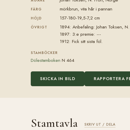
ÄGARE
mörkbrun, vita hår i pannan
FÄRG
157-180-19,5-7,2 cm
HÖJD
1894: Anbefaling: Johan Toksen, N.
ÖVRIGT
1897: 3:e premie: ---
1912: Fick sitt sista föl.
STAMBÖCKER
Dölestamboken
N 464
SKICKA IN BILD
RAPPORTERA F
Stamtavla
SKRIV UT / DELA