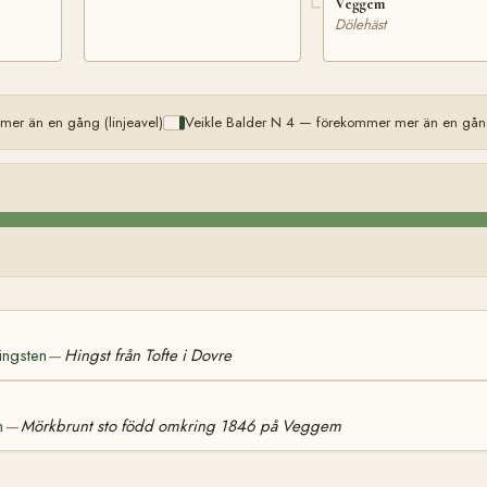
Veggem
Dölehäst
er än en gång (linjeavel)
Veikle Balder N 4 — förekommer mer än en gång 
ingsten
Hingst från Tofte i Dovre
—
m
Mörkbrunt sto född omkring 1846 på Veggem
—