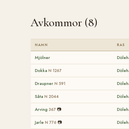
Avkommor (8)
NAMN
RAS
Mjölner
Döleh
Dokka
Döleh
N 1267
Draupner
Döleh
N 591
Såta
Döleh
N 2044
Arving
📷
Döleh
367
Jarle
📷
Döleh
N 776