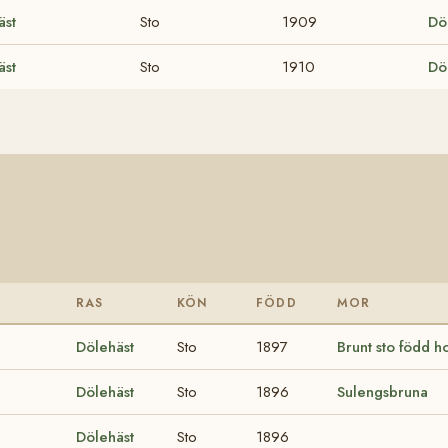
äst
Sto
1909
Dö
äst
Sto
1910
Dö
RAS
KÖN
FÖDD
MOR
Dölehäst
Sto
1897
Brunt sto född h
Dölehäst
Sto
1896
Sulengsbruna
Dölehäst
Sto
1896