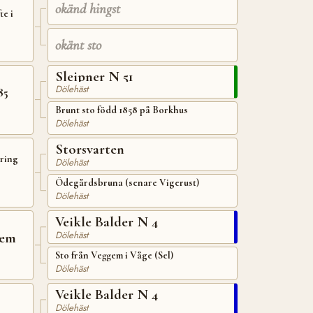
okänd hingst
te i
okänt sto
Sleipner N 51
Dölehäst
85
Brunt sto född 1858 på Borkhus
Dölehäst
Storsvarten
kring
Dölehäst
Ödegårdsbruna (senare Vigerust)
Dölehäst
Veikle Balder N 4
Dölehäst
gem
Sto från Veggem i Våge (Sel)
Dölehäst
Veikle Balder N 4
Dölehäst