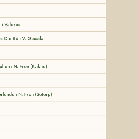
 i Valdres
s Ole Bö i V. Gausdal
ulien i N. Fron (Kvikne)
orlunde i N. Fron (Sötorp)