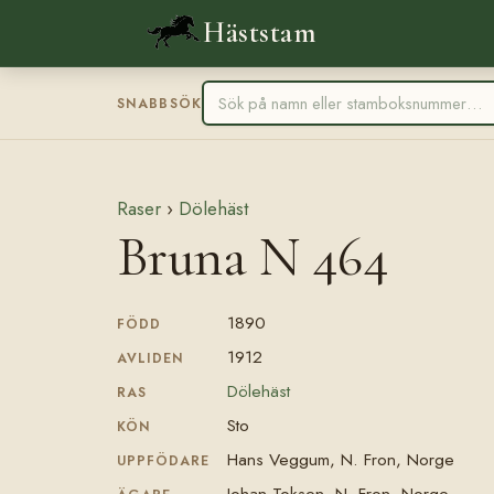
Häststam
SNABBSÖK
Raser
›
Dölehäst
Bruna N 464
1890
FÖDD
1912
AVLIDEN
Dölehäst
RAS
Sto
KÖN
Hans Veggum, N. Fron, Norge
UPPFÖDARE
Johan Toksen, N. Fron, Norge