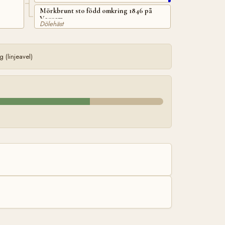
Mörkbrunt sto född omkring 1846 på
Veggem
Dölehäst
(linjeavel)