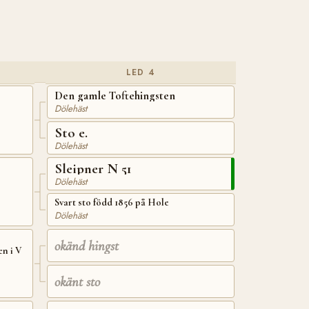
LED 4
Den gamle Toftehingsten
Dölehäst
Sto e.
Dölehäst
Sleipner N 51
Dölehäst
Svart sto född 1856 på Hole
Dölehäst
okänd hingst
n i V
okänt sto