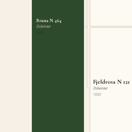
Bruna N 464
Dölehäst
1890
Fjeldrosa N 121
Dölehäst
1885