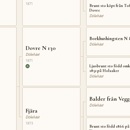
1871
Brunt sto köpt från Tof
Dovre
Dölehäst
Borkhushingsten N 
Dölehäst
Dovre N 130
Dölehäst
1871
Ljusbrunt sto född om
1852 på Holaaker
Dölehäst
Balder från Veg
Dölehäst
Fjära
Dölehäst
1873
Brunt sto född 1866 på