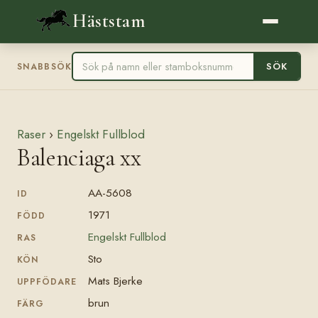
Häststam
SÖK
SNABBSÖK
Raser
›
Engelskt Fullblod
Balenciaga xx
AA-5608
ID
1971
FÖDD
Engelskt Fullblod
RAS
Sto
KÖN
Mats Bjerke
UPPFÖDARE
brun
FÄRG