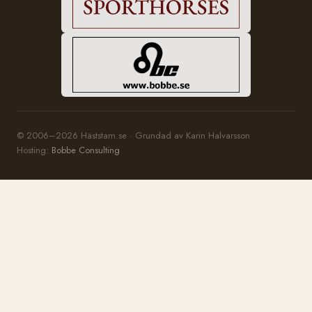
© 2006–2026 Häststam.se · Grundad av Karin Halvarsson
Hosting:
Bobbe Consulting