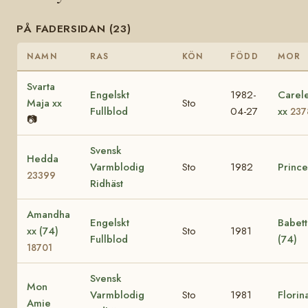
PÅ FADERSIDAN (23)
NAMN
RAS
KÖN
FÖDD
MOR
Svarta
Engelskt
1982-
Carel
Maja xx
Sto
Fullblod
04-27
xx
237
📷
Svensk
Hedda
Varmblodig
Sto
1982
Prince
23399
Ridhäst
Amandha
Engelskt
Babett
xx (74)
Sto
1981
Fullblod
(74)
18701
Svensk
Mon
Varmblodig
Sto
1981
Florin
Amie