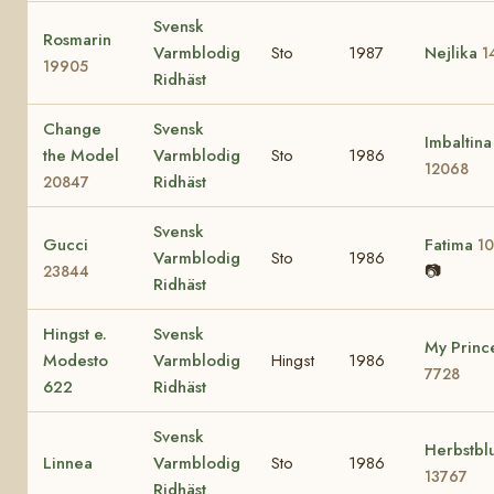
Svensk
Rosmarin
Varmblodig
Sto
1987
Nejlika
1
19905
Ridhäst
Change
Svensk
Imbaltina
the Model
Varmblodig
Sto
1986
12068
Ridhäst
20847
Svensk
Gucci
Fatima
1
Varmblodig
Sto
1986
📷
23844
Ridhäst
Hingst e.
Svensk
My Princ
Modesto
Varmblodig
Hingst
1986
7728
622
Ridhäst
Svensk
Herbstb
Linnea
Varmblodig
Sto
1986
13767
Ridhäst