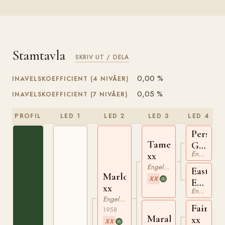
Stamtavla
SKRIV UT / DELA
0,00 %
INAVELSKOEFFICIENT (4 NIVÅER)
0,05 %
INAVELSKOEFFICIENT (7 NIVÅER)
PROFIL
LED 1
LED 2
LED 3
LED 4
Persian
Tamerlane
Gulf
Engelskt Fullblod
xx
xx
Engelskt Fullblod
Eastern
Marlon
XX
Empres
xx
Engelskt Fullblod
xx
Engelskt Fullblod
Fairfor
1958
Maralinni
xx
XX