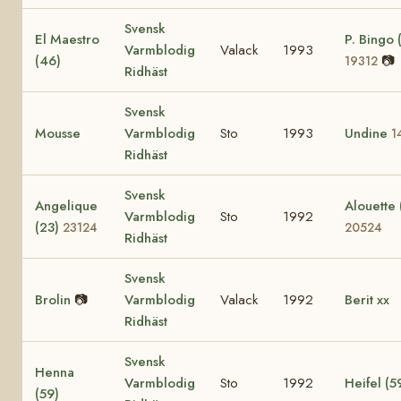
Svensk
El Maestro
P. Bingo 
Varmblodig
Valack
1993
(46)
📷
19312
Ridhäst
Svensk
Mousse
Varmblodig
Sto
1993
Undine
1
Ridhäst
Svensk
Angelique
Alouette 
Varmblodig
Sto
1992
(23)
23124
20524
Ridhäst
Svensk
Brolin
📷
Varmblodig
Valack
1992
Berit xx
Ridhäst
Svensk
Henna
Varmblodig
Sto
1992
Heifel (5
(59)