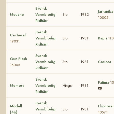
Svensk
Jarranika
Mouche
Varmblodig
Sto
1982
10005
Ridhäst
Svensk
Cacharel
Varmblodig
Sto
1981
Kapri
115
19031
Ridhäst
Svensk
Gun Flash
Varmblodig
Sto
1981
Cariosa
15005
Ridhäst
Svensk
Fatima
1
Memory
Varmblodig
Hingst
1981
📷
Ridhäst
Svensk
Modell
Elionora 
Varmblodig
Sto
1981
(46)
10571