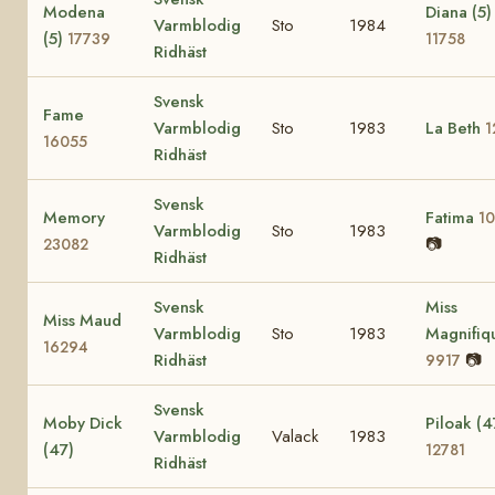
Modena
Diana (5)
Varmblodig
Sto
1984
(5)
17739
11758
Ridhäst
Svensk
Fame
Varmblodig
Sto
1983
La Beth
1
16055
Ridhäst
Svensk
Memory
Fatima
1
Varmblodig
Sto
1983
📷
23082
Ridhäst
Svensk
Miss
Miss Maud
Varmblodig
Sto
1983
Magnifiq
16294
Ridhäst
📷
9917
Svensk
Moby Dick
Piloak (4
Varmblodig
Valack
1983
(47)
12781
Ridhäst