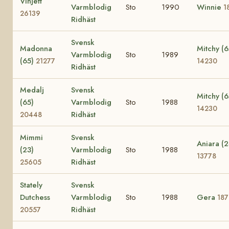
Vinjett
Varmblodig
Sto
1990
Winnie
1
26139
Ridhäst
Svensk
Madonna
Mitchy (6
Varmblodig
Sto
1989
(65)
21277
14230
Ridhäst
Medalj
Svensk
Mitchy (6
(65)
Varmblodig
Sto
1988
14230
Ridhäst
20448
Mimmi
Svensk
Aniara (2
(23)
Varmblodig
Sto
1988
13778
Ridhäst
25605
Stately
Svensk
Dutchess
Varmblodig
Sto
1988
Gera
187
Ridhäst
20557