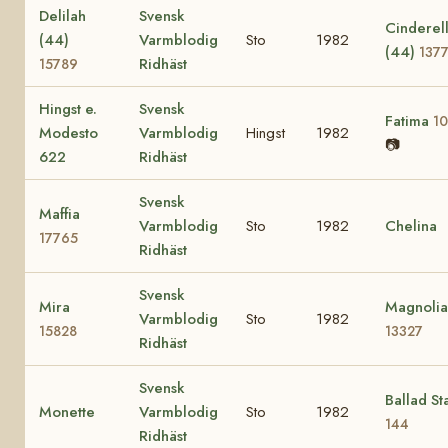
Delilah
Svensk
Cinderel
(44)
Varmblodig
Sto
1982
(44)
137
Ridhäst
15789
Hingst e.
Svensk
Fatima
1
Modesto
Varmblodig
Hingst
1982
📷
622
Ridhäst
Svensk
Maffia
Varmblodig
Sto
1982
Chelina
17765
Ridhäst
Svensk
Mira
Magnolia
Varmblodig
Sto
1982
15828
13327
Ridhäst
Svensk
Ballad St
Monette
Varmblodig
Sto
1982
144
Ridhäst