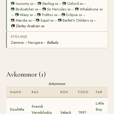
📷
Isonomy xx
📷
Sterling xx
📷
Oxford xx
—
—
—
📷
Birdcatcher xx
📷
Sir Hercules xx
📷
Whalebone xx
—
—
📷
Waxy xx
📷
Pot8os xx
📷
Eclipse xx
—
—
—
—
📷
Marske xx
📷
Squirt xx
📷
Bartlet's Childers xx
—
—
—
📷
Darley Arabian ox
STOLINJE
Zamena
Neogara
Ballada
—
—
Avkommor (1)
Avkommor
NAMN
RAS
KÖN
FÖDD
FAR
Little
Svensk
Doolittle
Boy
Varmblodig
Valack
1991