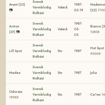
Svensk
Avant (22)
1987-
Mademoi
Varmblodig
Valack
📷
05-19
(22)
1115
Ridhäst
Svensk
1987-
Action
Bianca (3
Varmblodig
Valack
05-
(37)
📷
12808
Ridhäst
05
Svensk
Hot Spot
Lill Spot
Varmblodig
Sto
1987
90009
Ridhäst
Svensk
Medea
Varmblodig
Sto
1987
Julia
Ridhäst
Svensk
Odorata
Varmblodig
Sto
1987
Ce'res
1
19985
Ridhäst