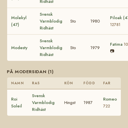
Ridhäst
Svensk
Molekyl
Piloak (4
Varmblodig
Sto
1980
(47)
12781
Ridhäst
Svensk
Fatima
1
Modesty
Varmblodig
Sto
1979
📷
Ridhäst
PÅ MODERSIDAN (1)
NAMN
RAS
KÖN
FÖDD
FAR
Svensk
Roi
Romeo
Varmblodig
Hingst
1987
Soleil
722
Ridhäst