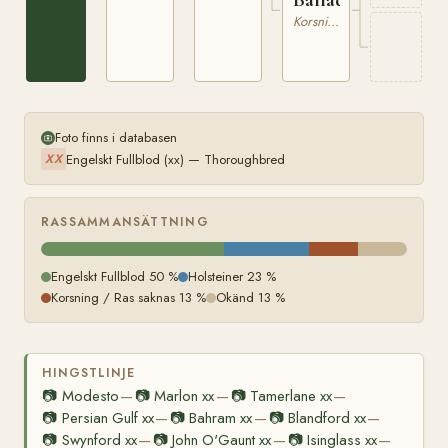
Korsning / Ras saknas
Foto finns i databasen
Engelskt Fullblod (xx) — Thoroughbred
XX
RASSAMMANSÄTTNING
Engelskt Fullblod 50 %
Holsteiner 23 %
Korsning / Ras saknas 13 %
Okänd 13 %
HINGSTLINJE
📷
Modesto
📷
Marlon xx
📷
Tamerlane xx
—
—
—
📷
Persian Gulf xx
📷
Bahram xx
📷
Blandford xx
—
—
—
📷
Swynford xx
📷
John O'Gaunt xx
📷
Isinglass xx
—
—
—