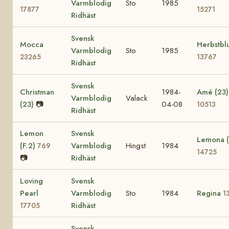
Varmblodig
Sto
1985
17877
15271
Ridhäst
Svensk
Mocca
Herbstb
Varmblodig
Sto
1985
23265
13767
Ridhäst
Svensk
Christman
1984-
Amé (23)
Varmblodig
Valack
(23)
📷
04-08
10513
Ridhäst
Lemon
Svensk
Lemona (
(F.2)
Varmblodig
Hingst
1984
769
14725
📷
Ridhäst
Loving
Svensk
Pearl
Varmblodig
Sto
1984
Regina
1
Ridhäst
17705
Svensk