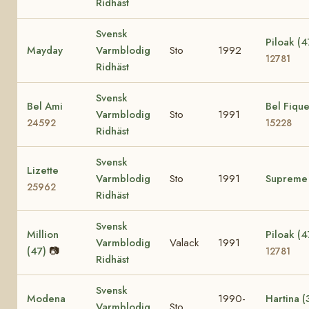
Ridhäst
Svensk
Piloak (4
Mayday
Varmblodig
Sto
1992
12781
Ridhäst
Svensk
Bel Ami
Bel Fiqu
Varmblodig
Sto
1991
24592
15228
Ridhäst
Svensk
Lizette
Varmblodig
Sto
1991
Supreme
25962
Ridhäst
Svensk
Million
Piloak (4
Varmblodig
Valack
1991
(47)
📷
12781
Ridhäst
Svensk
Modena
1990-
Hartina (
Varmblodig
Sto