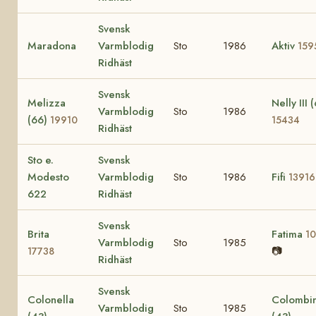
Svensk
Maradona
Varmblodig
Sto
1986
Aktiv
159
Ridhäst
Svensk
Melizza
Nelly III 
Varmblodig
Sto
1986
(66)
19910
15434
Ridhäst
Sto e.
Svensk
Modesto
Varmblodig
Sto
1986
Fifi
13916
622
Ridhäst
Svensk
Brita
Fatima
1
Varmblodig
Sto
1985
📷
17738
Ridhäst
Svensk
Colonella
Colombi
Varmblodig
Sto
1985