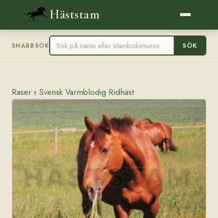
Häststam
SÖK
SNABBSÖK
Raser
›
Svensk Varmblodig Ridhäst