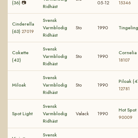
(36)
📷
05-12
15346
Ridhäst
Svensk
Cinderella
Varmblodig
Sto
1990
Tingeling
(63)
27019
Ridhäst
Svensk
Cokette
Cornelia
Varmblodig
Sto
1990
(42)
18107
Ridhäst
Svensk
Piloak (4
Miloak
Varmblodig
Sto
1990
12781
Ridhäst
Svensk
Hot Spot
Spot Light
Varmblodig
Valack
1990
90009
Ridhäst
Svensk