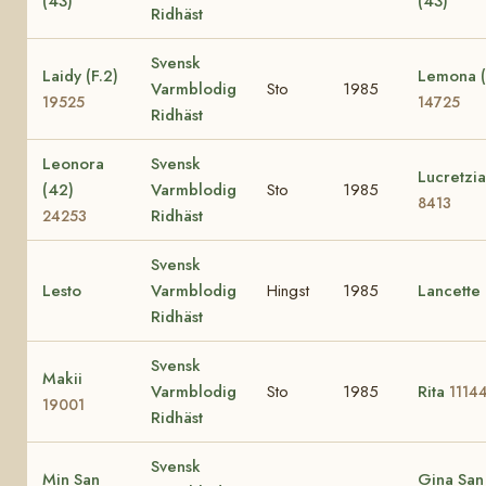
(43)
(43)
Ridhäst
Svensk
Laidy (F.2)
Lemona (
Varmblodig
Sto
1985
19525
14725
Ridhäst
Leonora
Svensk
Lucretzia
(42)
Varmblodig
Sto
1985
8413
Ridhäst
24253
Svensk
Lesto
Varmblodig
Hingst
1985
Lancette
Ridhäst
Svensk
Makii
Varmblodig
Sto
1985
Rita
1114
19001
Ridhäst
Svensk
Min San
Gina San