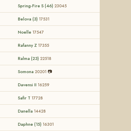
Spring-Fire S (46)
23045
Belova (3)
17531
Noelle
17547
Rafanny Z
17355
Ralma (23)
22518
Somona
📷
20201
Davensi II
16259
Safir T
17728
Danella
14428
Daphne (15)
16301