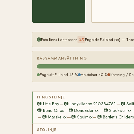
Foto finns i databasen
Engelskt Fullblod (xx) — Th
XX
RASSAMMANSÄTTNING
Engelskt Fullblod 43 %
Holsteiner 40 %
Korsning / Ra
HINGSTLINJE
📷
Little Boy
📷
Ladykiller xx 210384761
📷
Sail
—
—
📷
Bend Or xx
📷
Doncaster xx
📷
Stockwell xx
—
—
📷
Marske xx
📷
Squirt xx
📷
Bartlet's Childers
—
—
—
STOLINJE