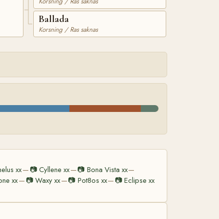
Korsning / Ras saknas
Ballada
Korsning / Ras saknas
elus xx
📷
Cyllene xx
📷
Bona Vista xx
—
—
—
ne xx
📷
Waxy xx
📷
Pot8os xx
📷
Eclipse xx
—
—
—