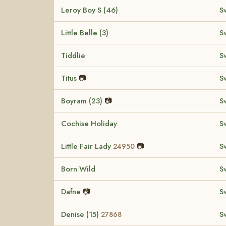
Leroy Boy S (46)
S
Little Belle (3)
S
Tiddlie
S
Titus
📷
S
Boyram (23)
📷
S
Cochise Holiday
S
Little Fair Lady
📷
S
24950
Born Wild
S
Dafne
📷
S
Denise (15)
S
27868