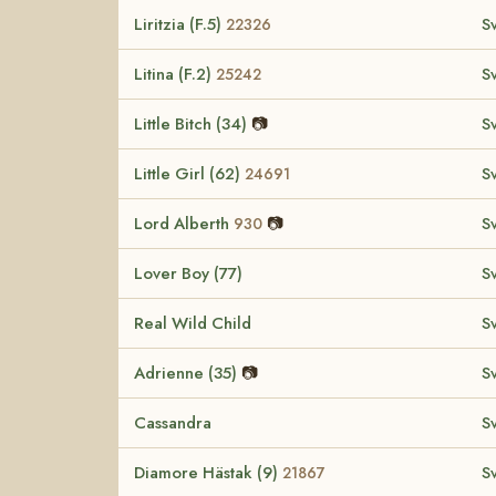
Liritzia (F.5)
S
22326
Litina (F.2)
S
25242
Little Bitch (34)
📷
S
Little Girl (62)
S
24691
Lord Alberth
📷
S
930
Lover Boy (77)
S
Real Wild Child
S
Adrienne (35)
📷
S
Cassandra
S
Diamore Hästak (9)
S
21867