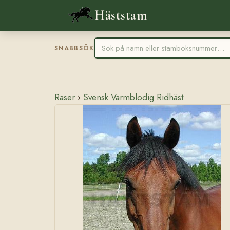
Häststam
SNABBSÖK
Raser
›
Svensk Varmblodig Ridhäst