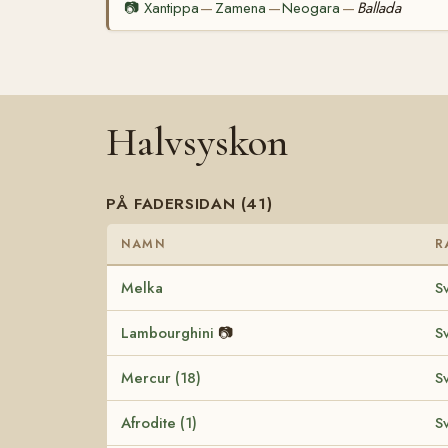
📷
Xantippa
Zamena
Neogara
Ballada
—
—
—
Halvsyskon
PÅ FADERSIDAN (41)
NAMN
R
Melka
S
Lambourghini
📷
S
Mercur (18)
S
Afrodite (1)
S