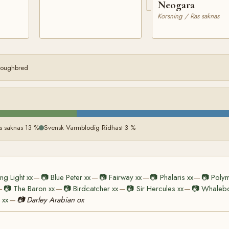
Neogara
Korsning / Ras saknas
oroughbred
s saknas 13 %
Svensk Varmblodig Ridhäst 3 %
ing Light xx
📷
Blue Peter xx
📷
Fairway xx
📷
Phalaris xx
📷
Polym
—
—
—
—
📷
The Baron xx
📷
Birdcatcher xx
📷
Sir Hercules xx
📷
Whalebo
—
—
—
—
 xx
📷
Darley Arabian ox
—