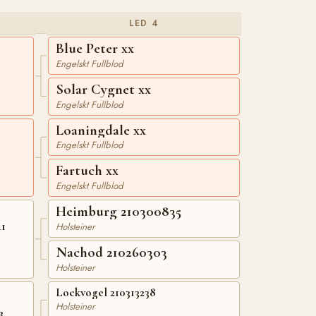
LED 4
Blue Peter xx
Engelskt Fullblod
Solar Cygnet xx
Engelskt Fullblod
Loaningdale xx
Engelskt Fullblod
Fartuch xx
Engelskt Fullblod
Heimburg 210300835
41
Holsteiner
Nachod 210260303
Holsteiner
Lockvogel 210313238
Holsteiner
3