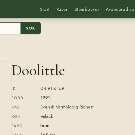
Start
Raser
Stamböcker
Avancerad sö
SÖK
Doolittle
04-91-6169
ID
1991
FÖDD
Svensk Varmblodig Ridhäst
RAS
Valack
KÖN
brun
FÄRG
165 cm