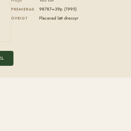
HÖJD
98787=39p (1995)
PREMIERAD
Placerad lätt dressyr
ÖVRIGT
EL