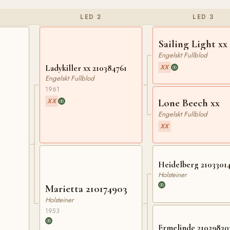
LED 2
LED 3
Sailing Light xx
Engelskt Fullblod
XX
Ladykiller xx 210384761
Engelskt Fullblod
1961
XX
Lone Beech xx
Engelskt Fullblod
XX
Heidelberg 2103301
Holsteiner
Marietta 210174903
Holsteiner
1953
Ermelinde 21029830