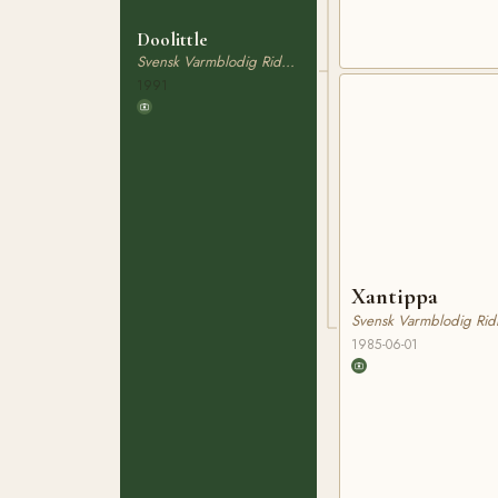
Doolittle
Svensk Varmblodig Ridhäst
1991
Xantippa
Svensk Varmblodig Rid
1985-06-01